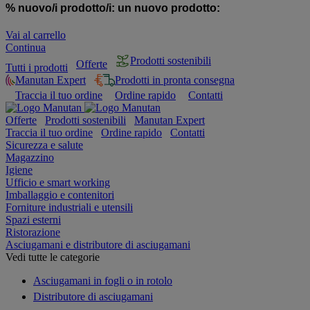
% nuovo/i prodotto/i:
un nuovo prodotto:
Vai al carrello
Continua
Prodotti sostenibili
Offerte
Tutti i prodotti
Manutan Expert
Prodotti in pronta consegna
Traccia il tuo ordine
Ordine rapido
Contatti
Offerte
Prodotti sostenibili
Manutan Expert
Traccia il tuo ordine
Ordine rapido
Contatti
Sicurezza e salute
Magazzino
Igiene
Ufficio e smart working
Imballaggio e contenitori
Forniture industriali e utensili
Spazi esterni
Ristorazione
Asciugamani e distributore di asciugamani
Vedi tutte le categorie
Asciugamani in fogli o in rotolo
Distributore di asciugamani