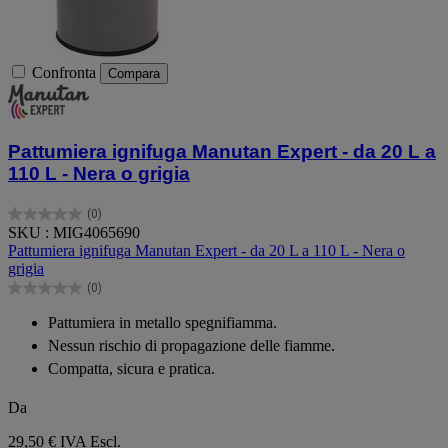
Confronta
Compara
Pattumiera ignifuga Manutan Expert - da 20 L a
110 L - Nera o grigia
(0)
0.0
SKU : MIG4065690
su
Pattumiera ignifuga Manutan Expert - da 20 L a 110 L - Nera o
5
grigia
stelle.
(0)
0.0
su
Pattumiera in metallo spegnifiamma.
5
Nessun rischio di propagazione delle fiamme.
stelle.
Compatta, sicura e pratica.
Da
29,50 €
IVA Escl.