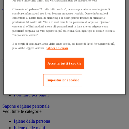
Per noi è importante offrirti una visita personalizzata del nostro sito web!
Prodotti per la pulizia
Cliccando sul pulsante "Accetta tutti i cookie", la nostra piattaforma sarà in grado di
Vedi tutte le categorie
scambiare informazioni con il tuo browser attraverso i cookie. Queste informazioni
consentono al nostro team di marketing e ai nostri partner Internet di misurare le
Deodorante
prestazioni del nostro sito Web e di analizzare le tue preferenze di acquisto. Questo ci
consente di offrirti prodotti ancora più personalizzati in base alle tue esigenze e una
Detergenti per pavimenti e superfici varie
pubblicità adeguata. Se vuoi saperne di più sulle finalità di ogni tipo di cookie, clicca su
Detersivi e prodotti per biancheria
"impostazioni cookie".
Prodotti per stoviglie
E se scegli di continuare la tua visita senza cookie, sei libero di farlo! Per saperne di più,
Prodotto di manutenzione per sanitari
puoi anche leggere la nostra
politica dei cookie
Sanitari, doccia e bagno
Accetta tutti i cookie
Vedi tutte le categorie
Accessori per docce
Impostazioni cookie
Attrezzature da bagno
Divisorio e cabina per servizi igienici
Fornitura per bagni
Sapone e igiene personale
Vedi tutte le categorie
Igiene della persona
Igiene delle mani