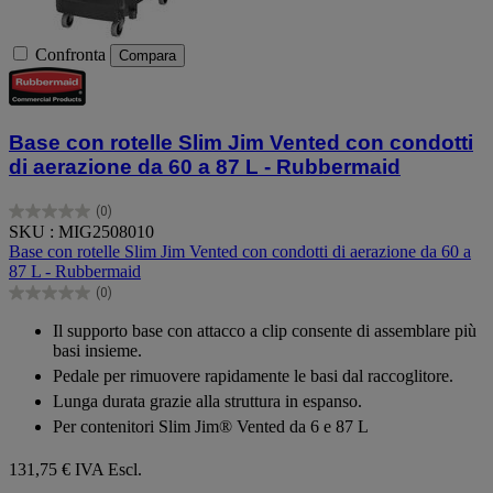
Confronta
Compara
Base con rotelle Slim Jim Vented con condotti
di aerazione da 60 a 87 L - Rubbermaid
(0)
0.0
SKU : MIG2508010
su
Base con rotelle Slim Jim Vented con condotti di aerazione da 60 a
5
87 L - Rubbermaid
stelle.
(0)
0.0
su
Il supporto base con attacco a clip consente di assemblare più
5
basi insieme.
stelle.
Pedale per rimuovere rapidamente le basi dal raccoglitore.
Lunga durata grazie alla struttura in espanso.
Per contenitori Slim Jim® Vented da 6 e 87 L
131,75 €
IVA Escl.