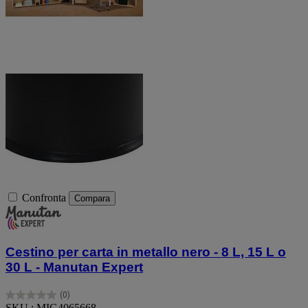
Confronta
Compara
Cestino per carta in metallo nero - 8 L, 15 L o
30 L - Manutan Expert
(0)
0.0
SKU : MIG4065668