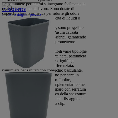
Le pattumiere per interni si integrano facilmente in
qualsiasi ambiente di lavoro. Sono dotate di
IN SCONTO!
coperchi a tenuta ermetica per ridurre gli odori
Il nostro miglior prezzo
sgradevoli e prevenire la fuoriuscita di liquidi o
odori nell'ambiente circostante.
Le pattumiere per esterni, invece, sono progettate
per resistere alle intemperie e all'usura causata
dall'esposizione agli agenti atmosferici, garantendo
una durata nel tempo senza comprometterne
l'efficienza.
Nel nostro catalogo sono disponibili varie tipologie
di pattumiere: pattumiera per carta nera, pattumiera
con sportello a ritorno automatico, ignifuga,
secchio interno per la raccolta differenziata,
pattumiera per sanitari con coperchio basculante,
cassonetto mobili a pedale, cestino per carta in
metallo nero, contenitore rotondo. Inoltre,
proponiamo anche accessori complementari come:
carrello mobile per pattumiera, riparo con serratura
per pattumiera, supporto per sacco della spazzatura,
base a rotelle per contenitori rotondi, fissaggio al
suolo per pattumiera, coperchio a clip.