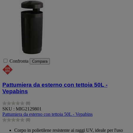
Confronta
Compara
Pattumiera da esterno con tettoia 50L -
Vepabins
(0)
0.0
SKU : MIG2129801
su
Pattumiera da esterno con tettoia 50L - Vepabins
5
(0)
stelle.
0.0
su
Corpo in polietilene resistente ai raggi UV, ideale per l'uso
5