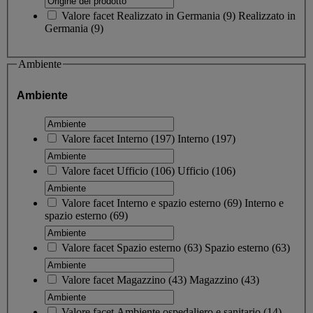
Valore facet
Realizzato in Germania
(
9
)
Realizzato in
Germania
(9)
Ambiente
Ambiente
Valore facet
Interno
(
197
)
Interno
(197)
Valore facet
Ufficio
(
106
)
Ufficio
(106)
Valore facet
Interno e spazio esterno
(
69
)
Interno e
spazio esterno
(69)
Valore facet
Spazio esterno
(
63
)
Spazio esterno
(63)
Valore facet
Magazzino
(
43
)
Magazzino
(43)
Valore facet
Ambiente ospedaliero e sanitario
(
14
)