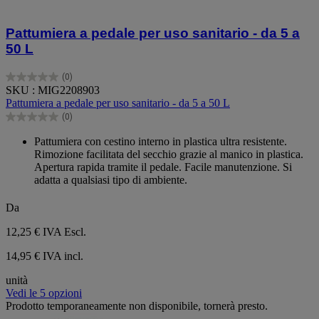
Pattumiera a pedale per uso sanitario - da 5 a
50 L
(0)
0.0
SKU : MIG2208903
su
Pattumiera a pedale per uso sanitario - da 5 a 50 L
5
(0)
stelle.
0.0
su
Pattumiera con cestino interno in plastica ultra resistente.
5
Rimozione facilitata del secchio grazie al manico in plastica.
stelle.
Apertura rapida tramite il pedale. Facile manutenzione. Si
adatta a qualsiasi tipo di ambiente.
Da
12,25 €
IVA Escl.
14,95 € IVA incl.
unità
Vedi le 5 opzioni
Prodotto temporaneamente non disponibile, tornerà presto.