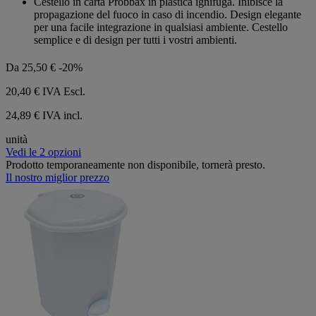
Cestello in carta Probbax in plastica ignifuga. Inibisce la
5
propagazione del fuoco in caso di incendio. Design elegante
stelle.
per una facile integrazione in qualsiasi ambiente. Cestello
semplice e di design per tutti i vostri ambienti.
Da
25,50 €
-20%
20,40 €
IVA Escl.
24,89 € IVA incl.
unità
Vedi le 2 opzioni
Prodotto temporaneamente non disponibile, tornerà presto.
Il nostro miglior prezzo