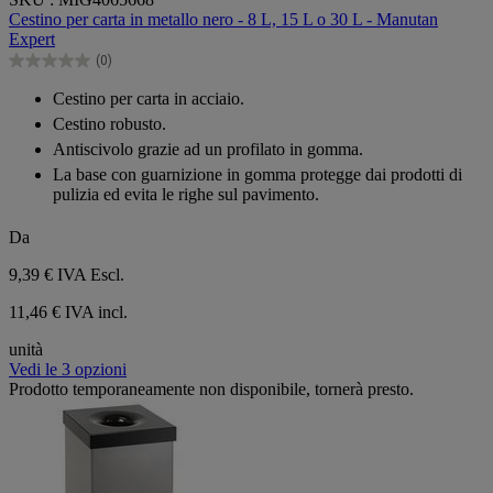
su
Cestino per carta in metallo nero - 8 L, 15 L o 30 L - Manutan
5
Expert
stelle.
(0)
0.0
su
Cestino per carta in acciaio.
5
Cestino robusto.
stelle.
Antiscivolo grazie ad un profilato in gomma.
La base con guarnizione in gomma protegge dai prodotti di
pulizia ed evita le righe sul pavimento.
Da
9,39 €
IVA Escl.
11,46 € IVA incl.
unità
Vedi le 3 opzioni
Prodotto temporaneamente non disponibile, tornerà presto.