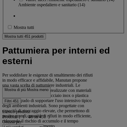
Ambiente ospedaliero e sanitario
(14)
Mostra tutti
Mostra tutti 451 prodotti
Pattumiera per interni ed
esterni
Per soddisfare le esigenze di smaltimento dei rifiuti
in modo efficace e affidabile, Manutan propone
una vasta scelta di pattumiere industriali. Le
Mostra di più
Mostra meno
pattumiere industriali sono realizzate con materiali
resistenti e duraturi, come acciaio inox o plastica
rigida, in grado di sopportare l'uso intensivo tipico
Filtri
451
degli ambienti industriali. Sono progettate con
capacità di stoccaggio elevate, che permettono di
Elenco prodotti
gestire grandi quantità di rifiuti in modo efficiente,
Prodotti:
( 1 - 48 su 451 )
riducendo il rischio di accumulo e il tempo
Ordina per
necessario per lo smaltimento.