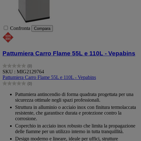
Confronta
Compara
Pattumiera Carro Flame 55L e 110L - Vepabins
(0)
0.0
SKU : MIG2129764
su
Pattumiera Carro Flame 55L e 110L - Vepabins
5
(0)
stelle.
0.0
su
Pattumiera antincendio di forma quadrata progettata per una
5
sicurezza ottimale negli spazi professionali.
stelle.
Struttura in alluminio o acciaio inox con finitura termolaccata
resistente, che garantisce durata e protezione contro la
corrosione.
Coperchio in acciaio inox robusto che limita la propagazione
delle fiamme per un utilizzo interno in tutta tranquillità.
Design moderno e lineare, ideale per uffici, strutture