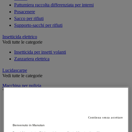
Pattumiera raccolta differenziata per interni
Posacenere
Sacco per rifiuti
Supporto-sacchi per rifiuti
Insetticida elettrico
Vedi tutte le categorie
Insetticida per insetti volanti
Zanzariera elettrica
Lucidascarpe
Vedi tutte le categorie
Macchina per pulizia
Vedi tutte le categorie
Aspiratore industriale
Idropulitrice ad alta pressione
Lavasciuga per pavimenti
Continua senza accettare
Monospazzola
Benvenuto in Manutan
Spazzatrice