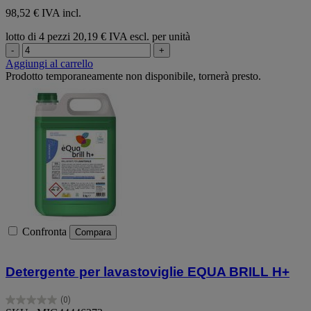
98,52 € IVA incl.
lotto di 4 pezzi
20,19 € IVA escl. per unità
-
+
Aggiungi al carrello
Prodotto temporaneamente non disponibile, tornerà presto.
Confronta
Compara
Detergente per lavastoviglie EQUA BRILL H+
(0)
0.0