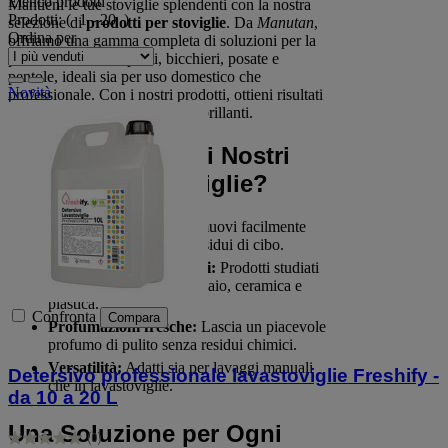
Elenco prodotti
Mantieni le tue stoviglie splendenti con la nostra
Prodotti:
( 1 - 20 )
selezione di
prodotti per stoviglie
. Da
Manutan
,
Ordina per
offriamo una gamma completa di soluzioni per la
pulizia e la cura di piatti, bicchieri, posate e
pentole, ideali sia per uso domestico che
Novità
professionale. Con i nostri prodotti, ottieni risultati
impeccabili e stoviglie sempre brillanti.
Perché Scegliere i Nostri
Prodotti per Stoviglie?
Efficacia garantita:
Rimuovi facilmente
grasso, incrostazioni e residui di cibo.
Delicatezza sui materiali:
Prodotti studiati
per proteggere vetro, acciaio, ceramica e
plastica.
Confronta
Compara
Profumazioni fresche:
Lascia un piacevole
profumo di pulito senza residui chimici.
Versatilità:
Adatti sia per lavaggi manuali
Detersivo professionale lavastoviglie Freshify -
che in lavastoviglie.
da 10 a 20 L
Una Soluzione per Ogni
(0)
0.0