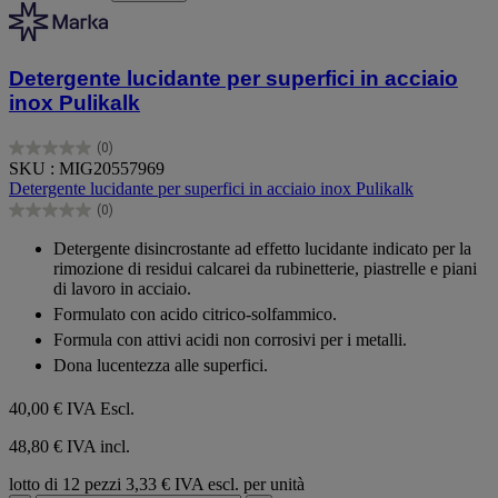
Detergente lucidante per superfici in acciaio
inox Pulikalk
(0)
0.0
SKU : MIG20557969
su
Detergente lucidante per superfici in acciaio inox Pulikalk
5
(0)
stelle.
0.0
su
Detergente disincrostante ad effetto lucidante indicato per la
5
rimozione di residui calcarei da rubinetterie, piastrelle e piani
stelle.
di lavoro in acciaio.
Formulato con acido citrico-solfammico.
Formula con attivi acidi non corrosivi per i metalli.
Dona lucentezza alle superfici.
40,00 €
IVA Escl.
48,80 € IVA incl.
lotto di 12 pezzi
3,33 € IVA escl. per unità