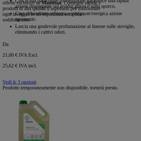
Con la sua particolare formulazione garantisce una rapida
offerte esclusive su
Manutan
. Consegne rapide e
azione disgregante sui residui grassi e sullo sporco.
prodotti di alta qualità ti aspettano per trasformare
Crea abbondante schiuma e svolge un'energica azione
ogni lavaggio in un’esperienza semplice e
sgrassante.
soddisfacente.
Lascia una gradevole profumazione al limone sulle stoviglie,
eliminando i cattivi odori.
Da
21,00 €
IVA Escl.
25,62 € IVA incl.
Vedi le 3 opzioni
Prodotto temporaneamente non disponibile, tornerà presto.