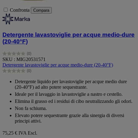
Confronta
Compara
Detergente lavastoviglie per acque medio-dure
(20-40°F)
(0)
0.0
SKU : MIG20531571
su
Detergente lavastoviglie per acque medio-dure (20-40°F)
5
(0)
stelle.
0.0
su
Detergente liquido per lavastoviglie per acque medio dure
5
(20-40°F) ad alto potere sequestrante.
stelle.
Ideale per il lavaggio in lavastoviglie a nastro e cestello.
Elimina il grasso ed i residui di cibo neutralizzando gli odori.
Non fa schiuma.
Elevato potere sequestrante grazie alla sinergia di diversi
principi attivi.
75,25 €
IVA Escl.