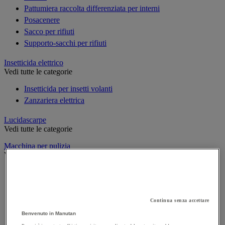
Pattumiera raccolta differenziata per interni
Posacenere
Sacco per rifiuti
Supporto-sacchi per rifiuti
Insetticida elettrico
Vedi tutte le categorie
Insetticida per insetti volanti
Zanzariera elettrica
Lucidascarpe
Vedi tutte le categorie
Macchina per pulizia
Vedi tutte le categorie
Aspiratore industriale
Idropulitrice ad alta pressione
Lavasciuga per pavimenti
Continua senza accettare
Monospazzola
Benvenuto in Manutan
Spazzatrice