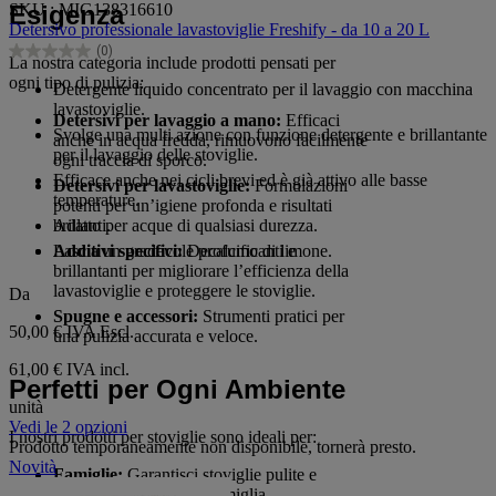
SKU : MIG138316610
Esigenza
su
Detersivo professionale lavastoviglie Freshify - da 10 a 20 L
5
(0)
stelle.
0.0
La nostra categoria include prodotti pensati per
su
ogni tipo di pulizia:
Detergente liquido concentrato per il lavaggio con macchina
5
lavastoviglie.
stelle.
Detersivi per lavaggio a mano:
Efficaci
Svolge una multi azione con funzione detergente e brillantante
anche in acqua fredda, rimuovono facilmente
per il lavaggio delle stoviglie.
ogni traccia di sporco.
Efficace anche nei cicli brevi ed è già attivo alle basse
Detersivi per lavastoviglie:
Formulazioni
temperature.
potenti per un’igiene profonda e risultati
Adatto per acque di qualsiasi durezza.
brillanti.
Lascia un gradevole profumo di limone.
Additivi specifici:
Decalcificanti e
brillantanti per migliorare l’efficienza della
lavastoviglie e proteggere le stoviglie.
Da
Spugne e accessori:
Strumenti pratici per
50,00 €
IVA Escl.
una pulizia accurata e veloce.
61,00 € IVA incl.
Perfetti per Ogni Ambiente
unità
Vedi le 2 opzioni
I nostri prodotti per stoviglie sono ideali per:
Prodotto temporaneamente non disponibile, tornerà presto.
Novità
Famiglie:
Garantisci stoviglie pulite e
igienizzate per tutta la famiglia.