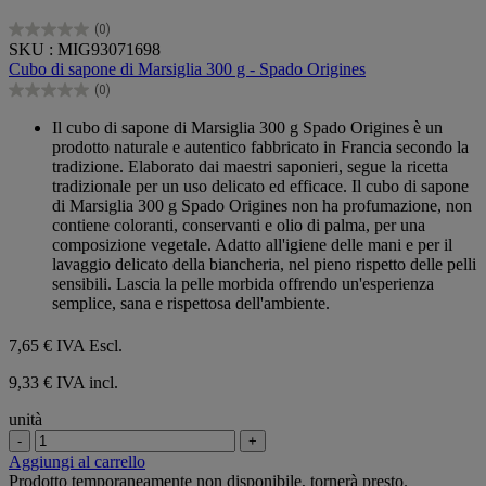
(0)
0.0
SKU : MIG93071698
su
Cubo di sapone di Marsiglia 300 g - Spado Origines
5
(0)
stelle.
0.0
su
Il cubo di sapone di Marsiglia 300 g Spado Origines è un
5
prodotto naturale e autentico fabbricato in Francia secondo la
stelle.
tradizione. Elaborato dai maestri saponieri, segue la ricetta
tradizionale per un uso delicato ed efficace. Il cubo di sapone
di Marsiglia 300 g Spado Origines non ha profumazione, non
contiene coloranti, conservanti e olio di palma, per una
composizione vegetale. Adatto all'igiene delle mani e per il
lavaggio delicato della biancheria, nel pieno rispetto delle pelli
sensibili. Lascia la pelle morbida offrendo un'esperienza
semplice, sana e rispettosa dell'ambiente.
7,65 €
IVA Escl.
9,33 € IVA incl.
unità
-
+
Aggiungi al carrello
Prodotto temporaneamente non disponibile, tornerà presto.