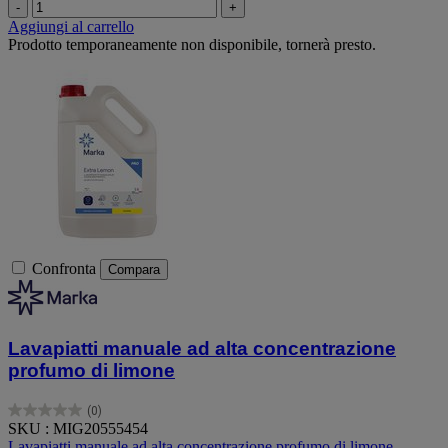
-
+
Aggiungi al carrello
Prodotto temporaneamente non disponibile, tornerà presto.
Confronta
Compara
Lavapiatti manuale ad alta concentrazione
profumo di limone
(0)
0.0
SKU : MIG20555454
su
Lavapiatti manuale ad alta concentrazione profumo di limone