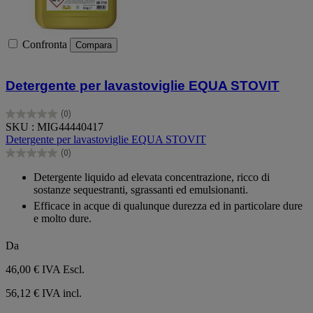
Confronta
Compara
Detergente per lavastoviglie EQUA STOVIT
(0)
0.0
SKU : MIG44440417
su
Detergente per lavastoviglie EQUA STOVIT
5
(0)
stelle.
0.0
su
Detergente liquido ad elevata concentrazione, ricco di
5
sostanze sequestranti, sgrassanti ed emulsionanti.
stelle.
Efficace in acque di qualunque durezza ed in particolare dure
e molto dure.
Da
46,00 €
IVA Escl.
56,12 € IVA incl.