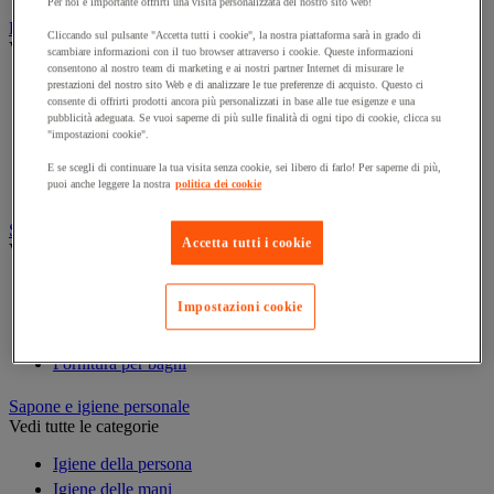
Per noi è importante offrirti una visita personalizzata del nostro sito web!
Prodotti per la pulizia
Cliccando sul pulsante "Accetta tutti i cookie", la nostra piattaforma sarà in grado di
Vedi tutte le categorie
scambiare informazioni con il tuo browser attraverso i cookie. Queste informazioni
consentono al nostro team di marketing e ai nostri partner Internet di misurare le
Deodorante
prestazioni del nostro sito Web e di analizzare le tue preferenze di acquisto. Questo ci
consente di offrirti prodotti ancora più personalizzati in base alle tue esigenze e una
Detergenti per pavimenti e superfici varie
pubblicità adeguata. Se vuoi saperne di più sulle finalità di ogni tipo di cookie, clicca su
Detersivi e prodotti per biancheria
"impostazioni cookie".
Prodotti per stoviglie
E se scegli di continuare la tua visita senza cookie, sei libero di farlo! Per saperne di più,
Prodotto di manutenzione per sanitari
puoi anche leggere la nostra
politica dei cookie
Sanitari, doccia e bagno
Accetta tutti i cookie
Vedi tutte le categorie
Accessori per docce
Impostazioni cookie
Attrezzature da bagno
Divisorio e cabina per servizi igienici
Fornitura per bagni
Sapone e igiene personale
Vedi tutte le categorie
Igiene della persona
Igiene delle mani