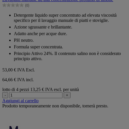
5
(0)
stelle.
0.0
su
Detergente liquido super concentrato ad elevata viscosità
5
specifico per il lavaggio manuale di piatti e stoviglie.
stelle.
Azione sgrassante e brillantante.
Adatto anche per acque dure.
PH neutro.
Formula super concentrata.
Principio Attivo 24%. Il contenuto salino non è considerato
principio attivo.
53,00 €
IVA Escl.
64,66 € IVA incl.
lotto di 4 pezzi
13,25 € IVA escl. per unità
-
+
Aggiungi al carrello
Prodotto temporaneamente non disponibile, tornerà presto.