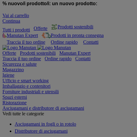
% nuovo/i prodotto/i:
un nuovo prodotto:
Vai al carrello
Continua
Prodotti sostenibili
Offerte
Tutti i prodotti
Manutan Expert
Prodotti in pronta consegna
Traccia il tuo ordine
Ordine rapido
Contatti
Offerte
Prodotti sostenibili
Manutan Expert
Traccia il tuo ordine
Ordine rapido
Contatti
Sicurezza e salute
Magazzino
Igiene
Ufficio e smart working
Imballaggio e contenitori
Forniture industriali e utensili
Spazi esterni
Ristorazione
Asciugamani e distributore di asciugamani
Vedi tutte le categorie
Asciugamani in fogli o in rotolo
Distributore di asciugamani