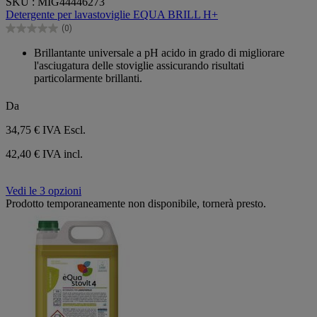
SKU : MIG44446273
su
Detergente per lavastoviglie EQUA BRILL H+
5
(0)
stelle.
0.0
su
Brillantante universale a pH acido in grado di migliorare
5
l'asciugatura delle stoviglie assicurando risultati
stelle.
particolarmente brillanti.
Da
34,75 €
IVA Escl.
42,40 € IVA incl.
Vedi le 3 opzioni
Prodotto temporaneamente non disponibile, tornerà presto.