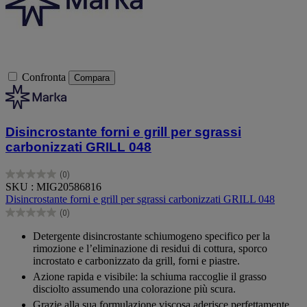
Confronta
Compara
Disincrostante forni e grill per sgrassi
carbonizzati GRILL 048
(0)
0.0
SKU : MIG20586816
su
Disincrostante forni e grill per sgrassi carbonizzati GRILL 048
5
(0)
stelle.
0.0
su
Detergente disincrostante schiumogeno specifico per la
5
rimozione e l’eliminazione di residui di cottura, sporco
stelle.
incrostato e carbonizzato da grill, forni e piastre.
Azione rapida e visibile: la schiuma raccoglie il grasso
disciolto assumendo una colorazione più scura.
Grazie alla sua formulazione viscosa aderisce perfettamente