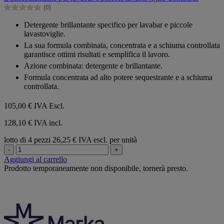
5
(0)
stelle.
0.0
su
Detergente brillantante specifico per lavabar e piccole
5
lavastoviglie.
stelle.
La sua formula combinata, concentrata e a schiuma controllata
garantisce ottimi risultati e semplifica il lavoro.
Azione combinata: detergente e brillantante.
Formula concentrata ad alto potere sequestrante e a schiuma
controllata.
105,00 €
IVA Escl.
128,10 € IVA incl.
lotto di 4 pezzi
26,25 € IVA escl. per unità
-
+
Aggiungi al carrello
Prodotto temporaneamente non disponibile, tornerà presto.