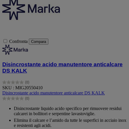
Confronta
Compara
Disincrostante acido manutentore anticalcare
DS KALK
(0)
0.0
SKU : MIG20550410
su
Disincrostante acido manutentore anticalcare DS KALK
5
(0)
stelle.
0.0
su
Disincrostante liquido acido specifico per rimuovere residui
5
calcarei in bollitori e serpentine lavastoviglie.
stelle.
Elimina il calcare e l’amido da tutte le superfici in acciaio inox
e resistenti agli acidi.