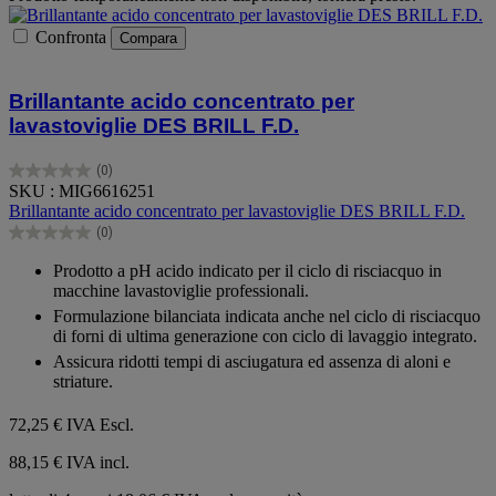
Confronta
Compara
Brillantante acido concentrato per
lavastoviglie DES BRILL F.D.
(0)
0.0
SKU : MIG6616251
su
Brillantante acido concentrato per lavastoviglie DES BRILL F.D.
5
(0)
stelle.
0.0
su
Prodotto a pH acido indicato per il ciclo di risciacquo in
5
macchine lavastoviglie professionali.
stelle.
Formulazione bilanciata indicata anche nel ciclo di risciacquo
di forni di ultima generazione con ciclo di lavaggio integrato.
Assicura ridotti tempi di asciugatura ed assenza di aloni e
striature.
72,25 €
IVA Escl.
88,15 € IVA incl.