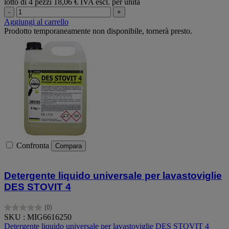
lotto di 4 pezzi
18,06 € IVA escl. per unità
-
+
Aggiungi al carrello
Prodotto temporaneamente non disponibile, tornerà presto.
Confronta
Compara
Detergente liquido universale per lavastoviglie
DES STOVIT 4
(0)
0.0
SKU : MIG6616250
su
Detergente liquido universale per lavastoviglie DES STOVIT 4