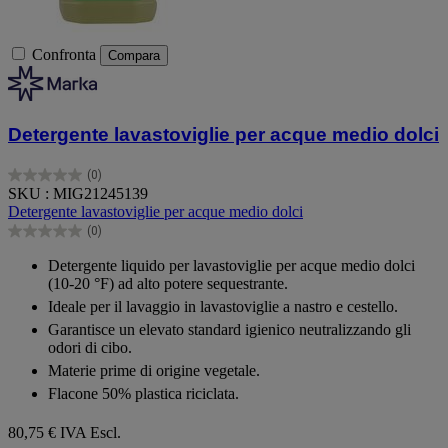
Confronta
Compara
Detergente lavastoviglie per acque medio dolci
(0)
0.0
SKU : MIG21245139
su
Detergente lavastoviglie per acque medio dolci
5
(0)
stelle.
0.0
su
Detergente liquido per lavastoviglie per acque medio dolci
5
(10-20 °F) ad alto potere sequestrante.
stelle.
Ideale per il lavaggio in lavastoviglie a nastro e cestello.
Garantisce un elevato standard igienico neutralizzando gli
odori di cibo.
Materie prime di origine vegetale.
Flacone 50% plastica riciclata.
80,75 €
IVA Escl.