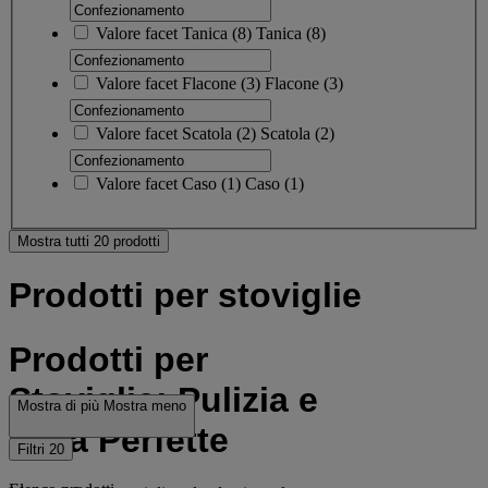
Valore facet
Tanica
(
8
)
Tanica
(8)
Valore facet
Flacone
(
3
)
Flacone
(3)
Valore facet
Scatola
(
2
)
Scatola
(2)
Valore facet
Caso
(
1
)
Caso
(1)
Mostra tutti 20 prodotti
Prodotti per stoviglie
Prodotti per
Stoviglie: Pulizia e
Mostra di più
Mostra meno
Cura Perfette
Filtri
20