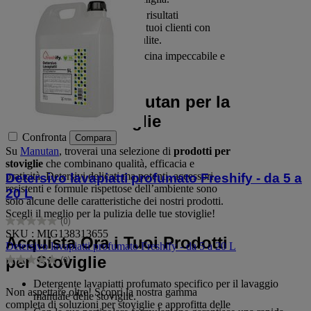
Ristoranti e bar:
Ottieni risultati
professionali per stupire i tuoi clienti con
stoviglie perfettamente pulite.
Uffici:
Mantieni l’area cucina impeccabile e
accogliente.
La Qualità di Manutan per la
Cura delle Stoviglie
Confronta
Compara
Su
Manutan
, troverai una selezione di
prodotti per
stoviglie
che combinano qualità, efficacia e
praticità. Detersivi delicati ma potenti, accessori
Detersivo lavapiatti profumato Freshify - da 5 a
resistenti e formule rispettose dell’ambiente sono
20 L
solo alcune delle caratteristiche dei nostri prodotti.
Scegli il meglio per la pulizia delle tue stoviglie!
(0)
0.0
SKU : MIG138313655
su
Acquista Ora i Tuoi Prodotti
Detersivo lavapiatti profumato Freshify - da 5 a 20 L
5
per Stoviglie
(0)
stelle.
0.0
su
Detergente lavapiatti profumato specifico per il lavaggio
5
Non aspettare oltre! Scopri la nostra gamma
manuale delle stoviglie.
stelle.
completa di soluzioni per stoviglie e approfitta delle