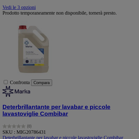
Vedi le 3 opzioni
Prodotto temporaneamente non disponibile, tornerà presto.
Confronta
Compara
Deterbrillantante per lavabar e piccole
lavastoviglie Combibar
(0)
0.0
SKU : MIG20786431
su
Deterbrillantante per lavabar e piccole lavastoviglie Combibar