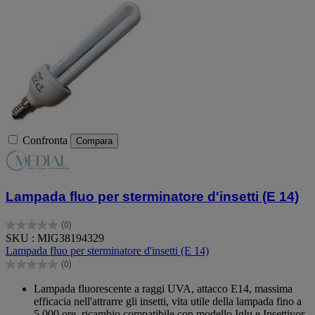
Confronta
Compara
Lampada fluo per sterminatore d'insetti (E 14)
(0)
0.0
SKU : MIG38194329
su
Lampada fluo per sterminatore d'insetti (E 14)
5
(0)
stelle.
0.0
su
Lampada fluorescente a raggi UVA, attacco E14, massima
5
efficacia nell'attrarre gli insetti, vita utile della lampada fino a
stelle.
5.000 ore, ricambio compatibile con modello Iglu e Insettivor