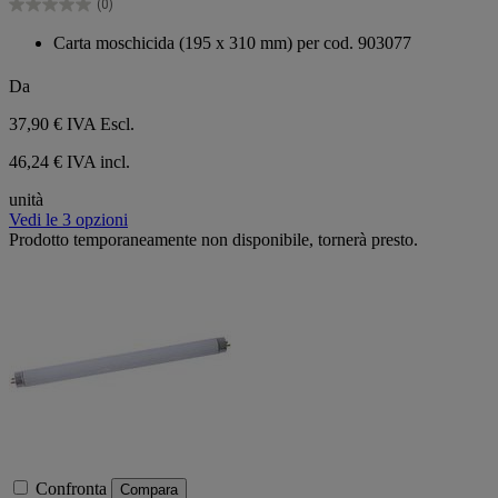
(0)
stelle.
0.0
su
Carta moschicida (195 x 310 mm) per cod. 903077
5
stelle.
Da
37,90 €
IVA Escl.
46,24 € IVA incl.
unità
Vedi le 3 opzioni
Prodotto temporaneamente non disponibile, tornerà presto.
Confronta
Compara