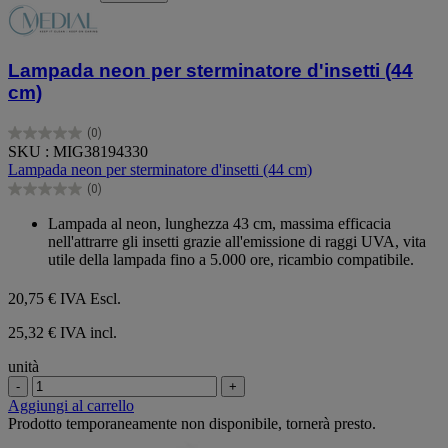
Lampada neon per sterminatore d'insetti (44
cm)
(0)
0.0
SKU : MIG38194330
su
Lampada neon per sterminatore d'insetti (44 cm)
5
(0)
stelle.
0.0
su
Lampada al neon, lunghezza 43 cm, massima efficacia
5
nell'attrarre gli insetti grazie all'emissione di raggi UVA, vita
stelle.
utile della lampada fino a 5.000 ore, ricambio compatibile.
20,75 €
IVA Escl.
25,32 € IVA incl.
unità
-
+
Aggiungi al carrello
Prodotto temporaneamente non disponibile, tornerà presto.