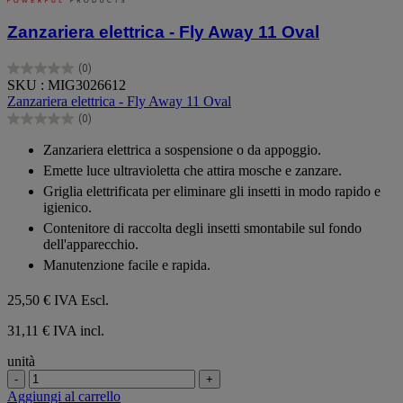
Zanzariera elettrica - Fly Away 11 Oval
(0)
0.0
SKU : MIG3026612
su
Zanzariera elettrica - Fly Away 11 Oval
5
(0)
stelle.
0.0
su
Zanzariera elettrica a sospensione o da appoggio.
5
Emette luce ultravioletta che attira mosche e zanzare.
stelle.
Griglia elettrificata per eliminare gli insetti in modo rapido e
igienico.
Contenitore di raccolta degli insetti smontabile sul fondo
dell'apparecchio.
Manutenzione facile e rapida.
25,50 €
IVA Escl.
31,11 € IVA incl.
unità
-
+
Aggiungi al carrello