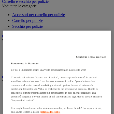
Carrello e secchio per pulizie
Vedi tutte le categorie
Accessori per carrello per pulizie
Carrello per pulizie
Secchio per pulizie
Carta igienica e fazzoletti
Vedi tutte le categorie
Distributore di carta igienica
Fazzoletti di carta
Continua senza accettare
Rotolo formato maxi
Benvenuto in Manutan
Rotolo formato piccolo
Per noi è importante offrirti una visita personalizzata del nostro sito web!
Gestione dei rifiuti
Cliccando sul pulsante "Accetta tutti i cookie", la nostra piattaforma sarà in grado di
Vedi tutte le categorie
scambiare informazioni con il tuo browser attraverso i cookie. Queste informazioni
consentono al nostro team di marketing e ai nostri partner Internet di misurare le
prestazioni del nostro sito Web e di analizzare le tue preferenze di acquisto. Questo ci
Benna
consente di offrirti prodotti ancora più personalizzati in base alle tue esigenze e una
Big bag
pubblicità adeguata. Se vuoi saperne di più sulle finalità di ogni tipo di cookie, clicca su
"impostazioni cookie".
Pattumiera per interni ed esterni
Pattumiera per la raccolta differenziata e contenitore da
E se scegli di continuare la tua visita senza cookie, sei libero di farlo! Per saperne di più,
esterno
puoi anche leggere la nostra
politica dei cookie