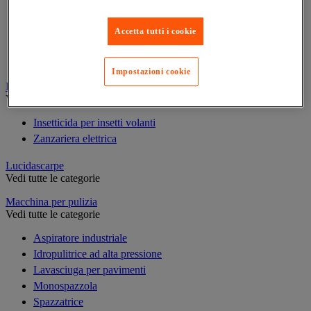
Pattumiera raccolta differenziata per interni
Posacenere
Accetta tutti i cookie
Sacco per rifiuti
Supporto-sacchi per rifiuti
Impostazioni cookie
Insetticida elettrico
Vedi tutte le categorie
Insetticida per insetti volanti
Zanzariera elettrica
Lucidascarpe
Vedi tutte le categorie
Macchina per pulizia
Vedi tutte le categorie
Aspiratore industriale
Idropulitrice ad alta pressione
Lavasciuga per pavimenti
Monospazzola
Spazzatrice