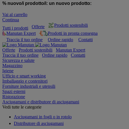
% nuovo/i prodotto/i:
un nuovo prodotto:
Vai al carrello
Continua
Prodotti sostenibili
Offerte
Tutti i prodotti
Manutan Expert
Prodotti in pronta consegna
Traccia il tuo ordine
Ordine rapido
Contatti
Offerte
Prodotti sostenibili
Manutan Expert
Traccia il tuo ordine
Ordine rapido
Contatti
Sicurezza e salute
Magazzino
Igiene
Ufficio e smart working
Imballaggio e contenitori
Forniture industriali e utensili
Spazi esterni
Ristorazione
Asciugamani e distributore di asciugamani
Vedi tutte le categorie
Asciugamani in fogli o in rotolo
Distributore di asciugamani