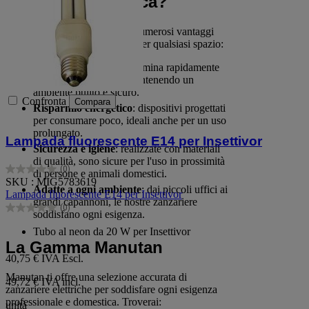
Zanzariera Elettrica?
Una zanzariera elettrica offre numerosi vantaggi
che la rendono indispensabile per qualsiasi spazio:
Protezione continua
: elimina rapidamente
zanzare e altri insetti, mantenendo un
ambiente pulito e sicuro.
Confronta
Compara
Risparmio energetico
: dispositivi progettati
per consumare poco, ideali anche per un uso
prolungato.
Lampada fluorescente E14 per Insettivor
Sicurezza e igiene
: realizzate con materiali
di qualità, sono sicure per l'uso in prossimità
(0)
di persone e animali domestici.
0.0
SKU : MIG5783619
su
Adatte a ogni ambiente
: dai piccoli uffici ai
Lampada fluorescente E14 per Insettivor
5
grandi capannoni, le nostre zanzariere
(0)
stelle.
0.0
soddisfano ogni esigenza.
su
Tubo al neon da 20 W per Insettivor
5
La Gamma Manutan
stelle.
40,75 €
IVA Escl.
Manutan ti offre una selezione accurata di
49,72 € IVA incl.
zanzariere elettriche per soddisfare ogni esigenza
professionale e domestica. Troverai:
unità