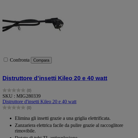
Confronta
Compara
Distruttore d'insetti Kileo 20 e 40 watt
(0)
0.0
SKU : MIG280339
su
Distruttore d'insetti Kileo 20 e 40 watt
5
(0)
stelle.
0.0
su
Elimina gli insetti grazie a una griglia elettrificata.
5
Zanzariera elettrica facile da pulire grazie al raccoglitore
stelle.
rimovibile.
Dotato di tubi TL antiesplosione.