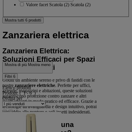
Valore facet
Scatola
(
2
)
Scatola
(2)
Mostra tutti 6 prodotti
Zanzariera elettrica
Zanzariera Elettrica:
Soluzioni Efficaci per Spazi
Mostra di più
Mostra meno
Liberi da Insetti
Filtri
6
Goditi un ambiente sereno e privo di fastidi con le
nostre
zanzariere elettriche
. Perfette per uffici,
Elenco prodotti
aziende, magazzini e abitazioni, queste soluzioni
Prodotti:
( 1 - 6 )
garantiscono protezione contro zanzare e altri
Ordina per
insetti volanti in modo pratico ed efficace. Grazie a
tecnologie all'avanguardia e design intuitivo, potrai
dire addio alle punture e agli insetti indesiderati.
Perché Scegliere una