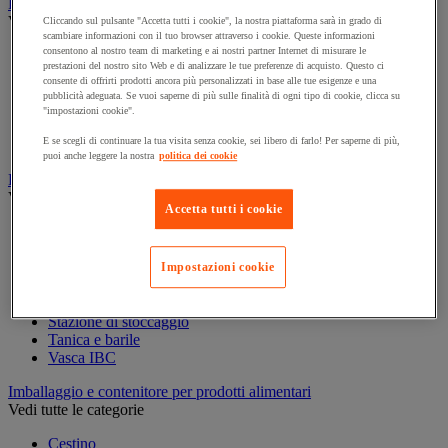
Film estensibile, pallet e cassa-pallet
Vedi tutte le categorie
Cliccando sul pulsante "Accetta tutti i cookie", la nostra piattaforma sarà in grado di
scambiare informazioni con il tuo browser attraverso i cookie. Queste informazioni
consentono al nostro team di marketing e ai nostri partner Internet di misurare le
Accessori per pallettizzazione
prestazioni del nostro sito Web e di analizzare le tue preferenze di acquisto. Questo ci
Cappuccio e film di protezione
consente di offrirti prodotti ancora più personalizzati in base alle tue esigenze e una
Cappuccio termoretraibile e pistola
pubblicità adeguata. Se vuoi saperne di più sulle finalità di ogni tipo di cookie, clicca su
Cassa pallet
"impostazioni cookie".
Film estensibile e dispenser
E se scegli di continuare la tua visita senza cookie, sei libero di farlo! Per saperne di più,
Pallet
puoi anche leggere la nostra
politica dei cookie
Fusto e contenitore industriale
Vedi tutte le categorie
Accetta tutti i cookie
Accessori per contenitore
Cassa per trasporto
Flacone
Impostazioni cookie
Fusto e accessori per fusto
Secchio
Stazione di stoccaggio
Tanica e barile
Vasca IBC
Imballaggio e contenitore per prodotti alimentari
Vedi tutte le categorie
Cestino