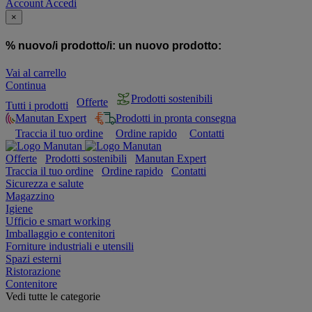
Account
Accedi
×
% nuovo/i prodotto/i:
un nuovo prodotto:
Vai al carrello
Continua
Prodotti sostenibili
Offerte
Tutti i prodotti
Manutan Expert
Prodotti in pronta consegna
Traccia il tuo ordine
Ordine rapido
Contatti
Offerte
Prodotti sostenibili
Manutan Expert
Traccia il tuo ordine
Ordine rapido
Contatti
Sicurezza e salute
Magazzino
Igiene
Ufficio e smart working
Imballaggio e contenitori
Forniture industriali e utensili
Spazi esterni
Ristorazione
Contenitore
Vedi tutte le categorie