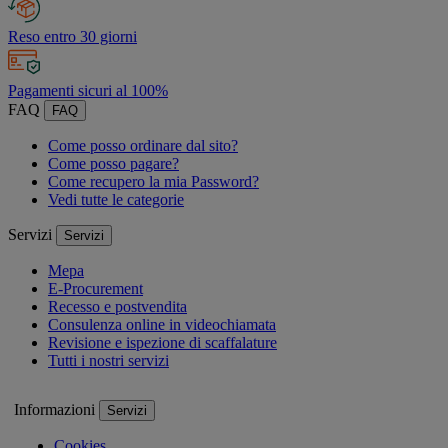
Reso entro 30 giorni
Pagamenti sicuri al 100%
FAQ
FAQ
Come posso ordinare dal sito?
Come posso pagare?
Come recupero la mia Password?
Vedi tutte le categorie
Servizi
Servizi
Mepa
E-Procurement
Recesso e postvendita
Consulenza online in videochiamata
Revisione e ispezione di scaffalature
Tutti i nostri servizi
Informazioni
Servizi
Cookies