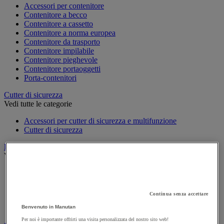
Accessori per contenitore
Contenitore a becco
Contenitore a cassetto
Contenitore a norma europea
Contenitore da trasporto
Contenitore impilabile
Contenitore pieghevole
Contenitore portaoggetti
Porta-contenitori
Cutter di sicurezza
Vedi tutte le categorie
Accessori per cutter di sicurezza e multifunzione
Cutter di sicurezza
Etichetta e marcatura
Vedi tutte le categorie
Busta portadocumenti
Etichetta di marcatura e pistola etichettatrice
Etichetta per spedizione e distributore
Continua senza accettare
Etichettatrice
Benvenuto in Manutan
Stencil
Per noi è importante offrirti una visita personalizzata del nostro sito web!