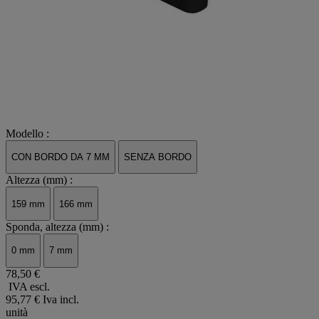
Modello :
CON BORDO DA 7 MM
SENZA BORDO
Altezza (mm) :
159 mm
166 mm
Sponda, altezza (mm) :
0 mm
7 mm
78,50 €
IVA escl.
95,77 €
Iva incl.
unità