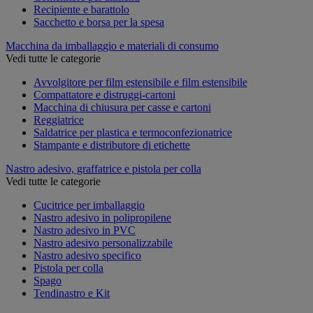
Recipiente e barattolo
Sacchetto e borsa per la spesa
Macchina da imballaggio e materiali di consumo
Vedi tutte le categorie
Avvolgitore per film estensibile e film estensibile
Compattatore e distruggi-cartoni
Macchina di chiusura per casse e cartoni
Reggiatrice
Saldatrice per plastica e termoconfezionatrice
Stampante e distributore di etichette
Nastro adesivo, graffatrice e pistola per colla
Vedi tutte le categorie
Cucitrice per imballaggio
Nastro adesivo in polipropilene
Nastro adesivo in PVC
Nastro adesivo personalizzabile
Nastro adesivo specifico
Pistola per colla
Spago
Tendinastro e Kit