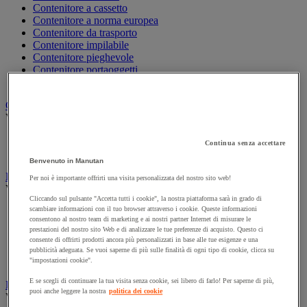
Contenitore a cassetto
Contenitore a norma europea
Contenitore da trasporto
Contenitore impilabile
Contenitore pieghevole
Contenitore portaoggetti
Porta-contenitori
Cutter di sicurezza
Vedi tutte le categorie
Accessori per cutter di sicurezza e multifunzione
Continua senza accettare
Cutter di sicurezza
Benvenuto in Manutan
Etichetta e marcatura
Per noi è importante offrirti una visita personalizzata del nostro sito web!
Vedi tutte le categorie
Cliccando sul pulsante "Accetta tutti i cookie", la nostra piattaforma sarà in grado di
scambiare informazioni con il tuo browser attraverso i cookie. Queste informazioni
Busta portadocumenti
consentono al nostro team di marketing e ai nostri partner Internet di misurare le
Etichetta di marcatura e pistola etichettatrice
prestazioni del nostro sito Web e di analizzare le tue preferenze di acquisto. Questo ci
Etichetta per spedizione e distributore
consente di offrirti prodotti ancora più personalizzati in base alle tue esigenze e una
Etichettatrice
pubblicità adeguata. Se vuoi saperne di più sulle finalità di ogni tipo di cookie, clicca su
Stencil
"impostazioni cookie".
E se scegli di continuare la tua visita senza cookie, sei libero di farlo! Per saperne di più,
Film estensibile, pallet e cassa-pallet
puoi anche leggere la nostra
politica dei cookie
Vedi tutte le categorie