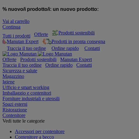
% nuovo/i prodotto/i:
un nuovo prodotto:
Vai al carrello
Continua
Prodotti sostenibili
Offerte
Tutti i prodotti
Manutan Expert
Prodotti in pronta consegna
Traccia il tuo ordine
Ordine rapido
Contatti
Offerte
Prodotti sostenibili
Manutan Expert
Traccia il tuo ordine
Ordine rapido
Contatti
Sicurezza e salute
Magazzino
Igiene
Ufficio e smart working
Imballaggio e contenitori
Forniture industriali e utensili
Spazi esterni
Ristorazione
Contenitore
Vedi tutte le categorie
Accessori per contenitore
Contenitore a becco