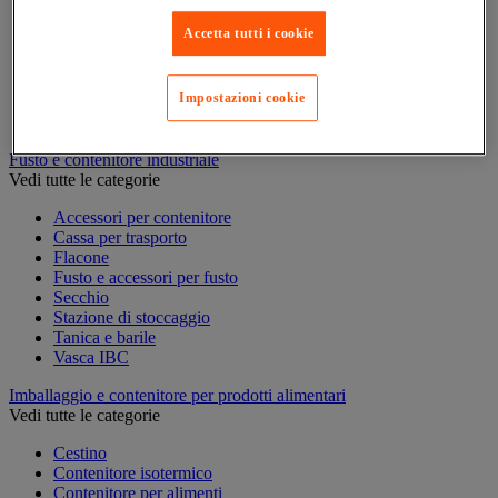
Accessori per pallettizzazione
Accetta tutti i cookie
Cappuccio e film di protezione
Cappuccio termoretraibile e pistola
Cassa pallet
Impostazioni cookie
Film estensibile e dispenser
Pallet
Fusto e contenitore industriale
Vedi tutte le categorie
Accessori per contenitore
Cassa per trasporto
Flacone
Fusto e accessori per fusto
Secchio
Stazione di stoccaggio
Tanica e barile
Vasca IBC
Imballaggio e contenitore per prodotti alimentari
Vedi tutte le categorie
Cestino
Contenitore isotermico
Contenitore per alimenti