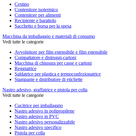
Cestino
Contenitore isotermico
Contenitore per alimenti
Recipiente e barattolo
Sacchetto e borsa per la spesa
Macchina da imballaggio e materiali di consumo
Vedi tutte le categorie
Avvolgitore per film estensibile e film estensibile
Compattatore e distruggi-cartoni
Macchina di chiusura per casse e cartoni
Reggiatrice
Saldatrice per plastica e termoconfezionatrice
Stampante e distributore di etichette
Nastro adesivo, graffatrice e pistola per colla
Vedi tutte le categorie
Cucitrice per imballaggio
Nastro adesivo in polipropilene
Nastro adesivo in PVC
Nastro adesivo personalizzabile
Nastro adesivo specifico
Pistola per colla