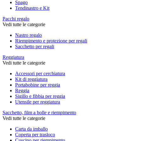
Spago
Tendinastro e Kit
Pacchi regalo
Vedi tutte le categorie
Nastro regalo
Riempimento e protezione per regali
Sacchetto per regali
Reggiatura
Vedi tutte le categorie
Accessori per cerchiatura
Kit di reggiatura
Portabobine per reggia
Reggia
Sigillo e fibbia per reggia
Utensile per reggiatura
Sacchetto, film a bolle e riempimento
Vedi tutte le categorie
Carta da imballo
Coperta per trasloco
Cuscino per riempimento