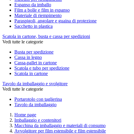
Espanso da imballo
Film a bolle e film in espanso
Materiale di riempimento
Paraspigoli, angolare e guaina di protezione
Sacchetto in plastica
Scatola in cartone, busta e cassa per spedizioni
Vedi tutte le categorie
Busta per spedizione
Cassa in legno
Cassa-pallet in cartone
Scatola e tubo per spedizione
Scatola in cartone
Tavolo da imballaggio e svolgitore
Vedi tutte le categorie
Portarotolo con taglierina
Tavolo da imballaggio
Home page
Imballaggio e contenitori
Macchina da imballaggio e materiali di consumo
Avvolgitore per film estensibile e film estensibile