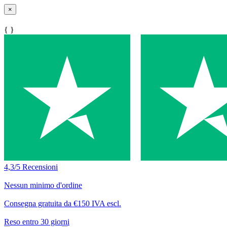
×
{ }
4,3/5 Recensioni
Nessun minimo d'ordine
Consegna gratuita da €150 IVA escl.
Reso entro 30 giorni