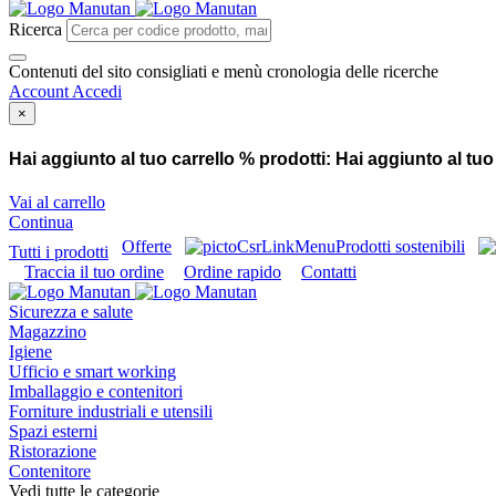
Ricerca
Contenuti del sito consigliati e menù cronologia delle ricerche
Account
Accedi
×
Hai aggiunto al tuo carrello % prodotti:
Hai aggiunto al tuo
Vai al carrello
Continua
Offerte
Prodotti sostenibili
Tutti i prodotti
Traccia il tuo ordine
Ordine rapido
Contatti
Sicurezza e salute
Magazzino
Igiene
Ufficio e smart working
Imballaggio e contenitori
Forniture industriali e utensili
Spazi esterni
Ristorazione
Contenitore
Vedi tutte le categorie