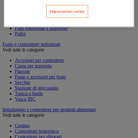
Accessori per pallettizzazione
Cappuccio e film di protezione
Impostazioni cookie
Cappuccio termoretraibile e pistola
Cassa pallet
Film estensibile e dispenser
Pallet
Fusto e contenitore industriale
Vedi tutte le categorie
Accessori per contenitore
Cassa per trasporto
Flacone
Fusto e accessori per fusto
Secchio
Stazione di stoccaggio
Tanica e barile
Vasca IBC
Imballaggio e contenitore per prodotti alimentari
Vedi tutte le categorie
Cestino
Contenitore isotermico
Contenitore per alimenti