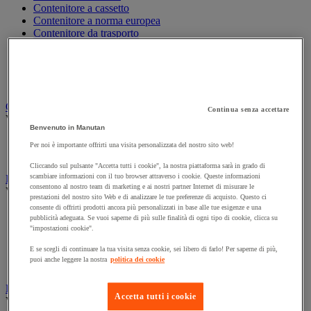
Contenitore a cassetto
Contenitore a norma europea
Contenitore da trasporto
Contenitore impilabile
Contenitore pieghevole
Contenitore portaoggetti
Porta-contenitori
Cutter di sicurezza
Continua senza accettare
Vedi tutte le categorie
Benvenuto in Manutan
Accessori per cutter di sicurezza e multifunzione
Per noi è importante offrirti una visita personalizzata del nostro sito web!
Cutter di sicurezza
Cliccando sul pulsante "Accetta tutti i cookie", la nostra piattaforma sarà in grado di
scambiare informazioni con il tuo browser attraverso i cookie. Queste informazioni
Etichetta e marcatura
consentono al nostro team di marketing e ai nostri partner Internet di misurare le
Vedi tutte le categorie
prestazioni del nostro sito Web e di analizzare le tue preferenze di acquisto. Questo ci
consente di offrirti prodotti ancora più personalizzati in base alle tue esigenze e una
Busta portadocumenti
pubblicità adeguata. Se vuoi saperne di più sulle finalità di ogni tipo di cookie, clicca su
Etichetta di marcatura e pistola etichettatrice
"impostazioni cookie".
Etichetta per spedizione e distributore
E se scegli di continuare la tua visita senza cookie, sei libero di farlo! Per saperne di più,
Etichettatrice
puoi anche leggere la nostra
politica dei cookie
Stencil
Film estensibile, pallet e cassa-pallet
Accetta tutti i cookie
Vedi tutte le categorie