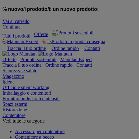
% nuovo/i prodotto/i:
un nuovo prodotto:
Vai al carrello
Continua
Prodotti sostenibili
Offerte
Tutti i prodotti
Manutan Expert
Prodotti in pronta consegna
Traccia il tuo ordine
Ordine rapido
Contatti
Offerte
Prodotti sostenibili
Manutan Expert
Traccia il tuo ordine
Ordine rapido
Contatti
Sicurezza e salute
Magazzino
Igiene
Ufficio e smart working
Imballaggio e contenitori
Forniture industriali e utensili
Spazi esterni
Ristorazione
Contenitore
Vedi tutte le categorie
Accessori per contenitore
Contenitore a becco