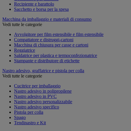
Recipiente e barattolo
Sacchetto e borsa per la spesa
Macchina da imballaggio e materiali di consumo
Vedi tutte le categorie
Avvolgitore per film estensibile e film estensibile
Compattatore e distruggi-cartoni
Macchina di chiusura per casse e cartoni
Reggiatrice
Saldatrice per plastica e termoconfezionatrice
Stampante e distributore di etichette
Nastro adesivo, graffatrice e pistola per colla
Vedi tutte le categorie
Cucitrice per imballaggio
Nastro adesivo in polipropilene
Nastro adesivo in PVC
Nastro adesivo personalizzabile
Nastro adesivo specifico
Pistola per colla
Spago
Tendinastro e Kit