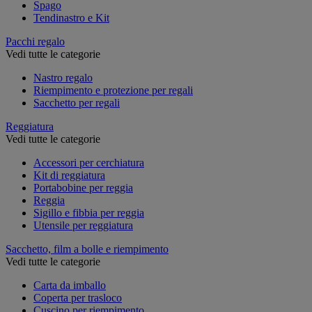
Spago
Tendinastro e Kit
Pacchi regalo
Vedi tutte le categorie
Nastro regalo
Riempimento e protezione per regali
Sacchetto per regali
Reggiatura
Vedi tutte le categorie
Accessori per cerchiatura
Kit di reggiatura
Portabobine per reggia
Reggia
Sigillo e fibbia per reggia
Utensile per reggiatura
Sacchetto, film a bolle e riempimento
Vedi tutte le categorie
Carta da imballo
Coperta per trasloco
Cuscino per riempimento