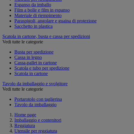
Espanso da imballo
Film a bolle e film in espanso
Materiale di riempimento
Paraspigoli, angolare e guaina di protezione
Sacchetto in plastica
Scatola in cartone, busta e cassa per spedizioni
Vedi tutte le categorie
Busta per spedizione
Cassa in legno
Cassa-pallet in cartone
Scatola e tubo per spedizione
Scatola in cartone
Tavolo da imballaggio e svolgitore
Vedi tutte le categorie
Portarotolo con taglierina
Tavolo da imballaggio
Home page
Imballaggio e contenitori
Reggiatura
Utensile per reggiatura