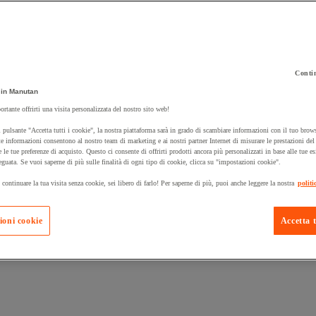
Contin
in Manutan
 carrello un prodotto:
ortante offrirti una visita personalizzata del nostro sito web!
 pulsante "Accetta tutti i cookie", la nostra piattaforma sarà in grado di scambiare informazioni con il tuo brows
e informazioni consentono al nostro team di marketing e ai nostri partner Internet di misurare le prestazioni de
e le tue preferenze di acquisto. Questo ci consente di offrirti prodotti ancora più personalizzati in base alle tue e
Prodotti in pron
Manutan Expert
eguata. Se vuoi saperne di più sulle finalità di ogni tipo di cookie, clicca su "impostazioni cookie".
 continuare la tua visita senza cookie, sei libero di farlo! Per saperne di più, puoi anche leggere la nostra
politi
ioni cookie
Accetta t