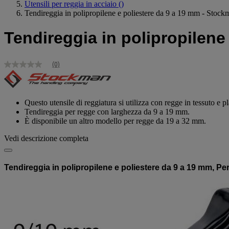
Utensili per reggia in acciaio
()
Tendireggia in polipropilene e poliestere da 9 a 19 mm - Stock
Tendireggia in polipropilene
(0)
Nessuna
valutazione
Stesso
link
alla
Questo utensile di reggiatura si utilizza con regge in tessuto e pl
pagina.
Tendireggia per regge con larghezza da 9 a 19 mm.
È disponibile un altro modello per regge da 19 a 32 mm.
Vedi descrizione completa
Tendireggia in polipropilene e poliestere da 9 a 19 mm, Per