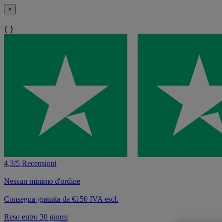
×
{ }
4,3/5 Recensioni
Nessun minimo d'ordine
Consegna gratuita da €150 IVA escl.
Reso entro 30 giorni