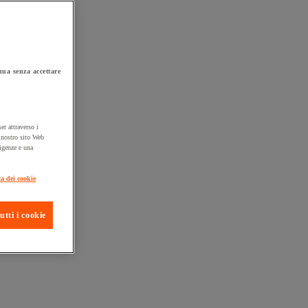
ua senza accettare
er attraverso i
l nostro sito Web
sigenze e una
ta consegna
ca dei cookie
utti i cookie