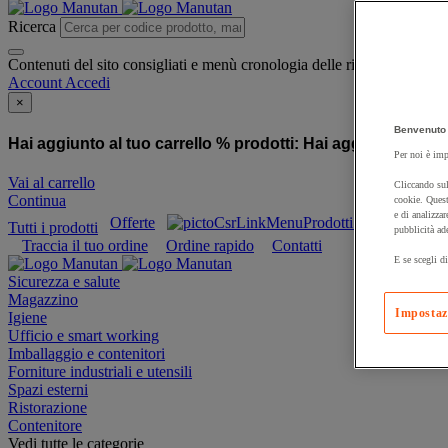
Ricerca
Contenuti del sito consigliati e menù cronologia delle ricerche
Account
Accedi
×
Benvenuto 
Hai aggiunto al tuo carrello % prodotti:
Hai aggiunto al tuo
Per noi è imp
Vai al carrello
Cliccando sul
Continua
cookie. Quest
e di analizzar
Offerte
Prodotti sostenibili
Tutti i prodotti
pubblicità ad
Traccia il tuo ordine
Ordine rapido
Contatti
E se scegli di
Sicurezza e salute
Magazzino
Impostaz
Igiene
Ufficio e smart working
Imballaggio e contenitori
Forniture industriali e utensili
Spazi esterni
Ristorazione
Contenitore
Vedi tutte le categorie