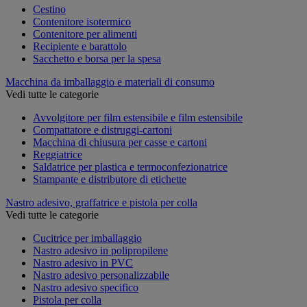
Cestino
Contenitore isotermico
Contenitore per alimenti
Recipiente e barattolo
Sacchetto e borsa per la spesa
Macchina da imballaggio e materiali di consumo
Vedi tutte le categorie
Avvolgitore per film estensibile e film estensibile
Compattatore e distruggi-cartoni
Macchina di chiusura per casse e cartoni
Reggiatrice
Saldatrice per plastica e termoconfezionatrice
Stampante e distributore di etichette
Nastro adesivo, graffatrice e pistola per colla
Vedi tutte le categorie
Cucitrice per imballaggio
Nastro adesivo in polipropilene
Nastro adesivo in PVC
Nastro adesivo personalizzabile
Nastro adesivo specifico
Pistola per colla