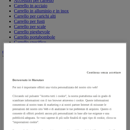
Accessori per carrello
Carrello in acciaio
Carrello in alluminio e in inox
Carrello per carichi alti
Carrello per fusti
Carrello per scale
Carrello pieghevole
Carrello portabombole
Carrello specifico
Carrello a ripiani e rimorchio industriale
Vedi tutte le categorie
Accessori per carrello
Carrello a livello costante
Continua senza accettare
Carrello a piattaforma
Benvenuto in Manutan
Carrello a rimorchio
Carrello con pareti a griglia
Per noi è importante offrirti una visita personalizzata del nostro sito web!
Carrello con ripiani
Cliccando sul pulsante "Accetta tutti i cookie", la nostra piattaforma sarà in grado di
Carrello con ripiani in alluminio e in inox
scambiare informazioni con il tuo browser attraverso i cookie. Queste informazioni
Carrello con sponda fissa e rimovibile
consentono al nostro team di marketing e ai nostri partner Internet di misurare le
Carrello contenitore
prestazioni del nostro sito Web e di analizzare le tue preferenze di acquisto. Questo ci
Carrello e cassettiera su ruote
consente di offrirti prodotti ancora più personalizzati in base alle tue esigenze e una
pubblicità adeguata. Se vuoi saperne di più sulle finalità di ogni tipo di cookie, clicca su
Carrello motorizzato
"impostazioni cookie".
Carrello per carichi lunghi e voluminosi
Carrello per contenitori