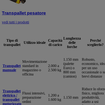
Transpallet pesatore
vedi tutti i prodotti
Lunghezza
Tipo di
Capacità
Perché
Utilizzo ideale
delle
transpallet
di carico
sceglierlo?
forche
1.150 mm
Robusto,
Movimentazione
(palette
economico, ide
Transpallet
standard in
2.000 a
Euro) o
per un uso
manuale
magazzino o
2.500 kg
800 mm
occasionale o s
officina
(camion)
brevi distanze
Riduce lo sforz
Transpallet
Flussi intensivi,
fisico, migliora 
elettrico /
1.200 a
preparazione
1.150 mm
produttività,
transpallet
1.600 kg
ordini
adatto a usi
motorizzato