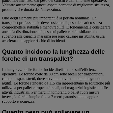
pallet movimentato, dal peso dei carichi e dall’ambiente operativo.
Valutare attentamente questi aspetti permette di migliorare sicurezza,
produttività e durata dell’attrezzatura.
Uno degli elementi più importanti è la portata nominale. Un
transpallet professionale deve sostenere il peso del carico senza
compromettere stabilità e manovrabilità. È fondamentale considerare
anche la distribuzione del peso sul pallet: carichi sbilanciati o
superiori alla capacità massima possono causare instabilità, usura
accelerata e maggior rischio di incidenti.
Quanto incidono la lunghezza delle
forche di un transpallet?
La lunghezza delle forche incide direttamente sull’efficienza
operativa. Le forche corte da 80 cm sono ideali per trasportatori,
camion e spazi stretti, dove servono movimenti rapidi e grande
agilità. Le forche standard da 115 cm rappresentano la soluzione più
utilizzata per pallet europei nel retail, nei magazzini logistici e nelle
attività industriali. Per merci ingombranti o pallet fuori misura,
invece, le forche lunghe fino a 2 metri garantiscono maggiore
supporto e sicurezza.
Quanto peso può sollevare un