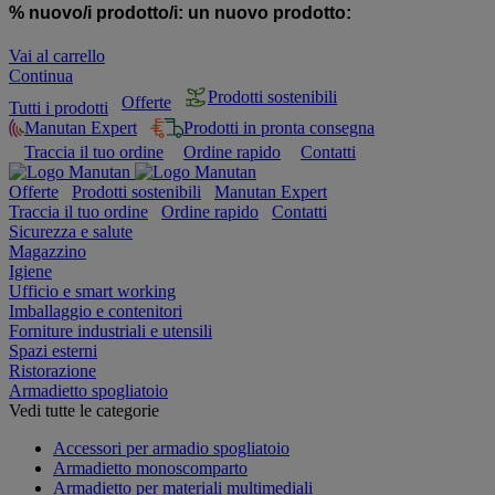
% nuovo/i prodotto/i:
un nuovo prodotto:
Vai al carrello
Continua
Prodotti sostenibili
Offerte
Tutti i prodotti
Manutan Expert
Prodotti in pronta consegna
Traccia il tuo ordine
Ordine rapido
Contatti
Offerte
Prodotti sostenibili
Manutan Expert
Traccia il tuo ordine
Ordine rapido
Contatti
Sicurezza e salute
Magazzino
Igiene
Ufficio e smart working
Imballaggio e contenitori
Forniture industriali e utensili
Spazi esterni
Ristorazione
Armadietto spogliatoio
Vedi tutte le categorie
Accessori per armadio spogliatoio
Armadietto monoscomparto
Armadietto per materiali multimediali