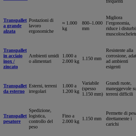
frequenti
Migliora
Transpallet
Postazioni di
≈ 1.000
800–1.000
l’ergonomia,
a grande
lavoro
kg
mm
riduce i disturbi
alzata
ergonomiche
muscoloscheletr
Transpallet
Resistente alla
in acciaio
Ambienti umidi
1.000 a
corrosione, ada
1.150 mm
inox /
o alimentari
2.000 kg
ad ambienti
zincato
esigenti
Variabile
Grandi ruote,
Transpallet
Esterni, terreni
1.000 a
(spesso
maneggevole s
da esterno
irregolari
1.200 kg
1.150 mm)
terreni difficili
Spedizione,
Permette di pes
Transpallet
logistica,
Fino a
1.150 mm
direttamente i
pesatore
controllo del
2.000 kg
carichi
peso