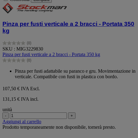
Pinza per fusti verticale a 2 bracci - Portata 350
kg
(0)
0.0
SKU : MIG3229830
su
Pinza per fusti verticale a 2 bracci - Portata 350 kg
5
(0)
stelle.
0.0
su
Pinza per fusti adattabile su paranco e gru. Movimentazione in
5
verticale. Compatibile con fusti in plastica con bordo.
stelle.
107,50 €
IVA Escl.
131,15 € IVA incl.
unità
-
+
Aggiungi al carrello
Prodotto temporaneamente non disponibile, tornerà presto.