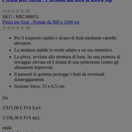
(0)
0.0
SKU : MIG368651
su
Pinza per fusti - Portata da 800 a 1600 kg
5
(0)
stelle.
0.0
su
Per il trasporto rapido e sicuro di fusti mediante carrello
5
elevatore.
stelle.
La struttura stabile lo rende adatto a un uso intensivo.
La pinza, avvitata alla struttura di base, ha una potenza di
serraggio elevata ed è dotata di una protezione contro gli
slittamenti imprevisti.
Il paraurti in gomma protegge i fusti da eventuali
danneggiamenti.
Sezione forca: 15 x 6,5 cm.
Da
2.915,00 €
IVA Escl.
3.556,30 € IVA incl.
unità