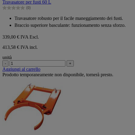
Travasatore per fusti 60 L
5
(0)
stelle.
0.0
su
Travasatore robusto per il facile maneggiamento dei fusti.
5
Braccio superiore basculante: funzionamento senza sforzo.
stelle.
339,00 €
IVA Escl.
413,58 € IVA incl.
unità
-
+
Aggiungi al carrello
Prodotto temporaneamente non disponibile, tornerà presto.