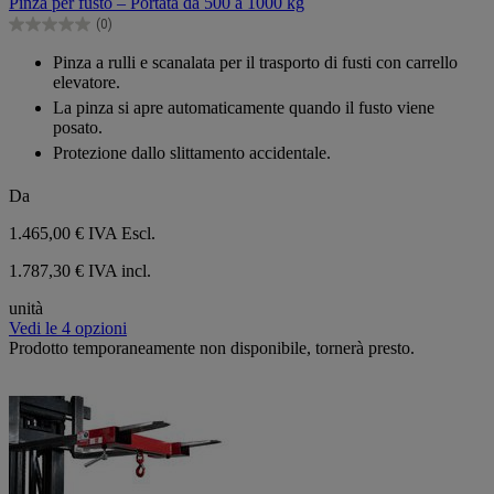
Pinza per fusto – Portata da 500 a 1000 kg
5
(0)
stelle.
0.0
su
Pinza a rulli e scanalata per il trasporto di fusti con carrello
5
elevatore.
stelle.
La pinza si apre automaticamente quando il fusto viene
posato.
Protezione dallo slittamento accidentale.
Da
1.465,00 €
IVA Escl.
1.787,30 € IVA incl.
unità
Vedi le 4 opzioni
Prodotto temporaneamente non disponibile, tornerà presto.