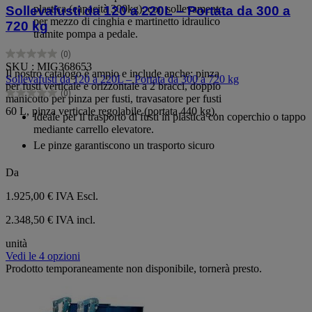
plastica (capacità 300kg), con sollevamento
Sollevafusti da 120 a 220L – Portata da 300 a
per mezzo di cinghia e martinetto idraulico
720 kg
tramite pompa a pedale.
(0)
0.0
SKU : MIG368653
su
Il nostro catalogo è ampio e include anche: pinza
Sollevafusti da 120 a 220L – Portata da 300 a 720 kg
5
per fusti verticale e orizzontale a 2 bracci, doppio
(0)
stelle.
0.0
manicotto per pinza per fusti, travasatore per fusti
su
60 L, pinza verticale regolabile (portata 440 kg).
Ideale per il trasporto di fusti in plastica con coperchio o tappo
5
mediante carrello elevatore.
stelle.
Le pinze garantiscono un trasporto sicuro
Da
1.925,00 €
IVA Escl.
2.348,50 € IVA incl.
unità
Vedi le 4 opzioni
Prodotto temporaneamente non disponibile, tornerà presto.