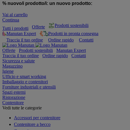
% nuovo/i prodotto/i:
un nuovo prodotto:
Vai al carrello
Continua
Prodotti sostenibili
Offerte
Tutti i prodotti
Manutan Expert
Prodotti in pronta consegna
Traccia il tuo ordine
Ordine rapido
Contatti
Offerte
Prodotti sostenibili
Manutan Expert
Traccia il tuo ordine
Ordine rapido
Contatti
Sicurezza e salute
Magazzino
Igiene
Ufficio e smart working
Imballaggio e contenitori
Forniture industriali e utensili
Spazi esterni
Ristorazione
Contenitore
Vedi tutte le categorie
Accessori per contenitore
Contenitore a becco