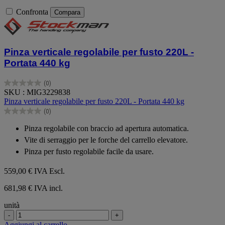
Confronta
Compara
Pinza verticale regolabile per fusto 220L -
Portata 440 kg
(0)
0.0
SKU : MIG3229838
su
Pinza verticale regolabile per fusto 220L - Portata 440 kg
5
(0)
stelle.
0.0
su
Pinza regolabile con braccio ad apertura automatica.
5
Vite di serraggio per le forche del carrello elevatore.
stelle.
Pinza per fusto regolabile facile da usare.
559,00 €
IVA Escl.
681,98 € IVA incl.
unità
-
+
Aggiungi al carrello