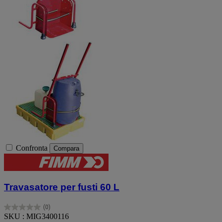
Confronta
Compara
Travasatore per fusti 60 L
(0)
0.0
SKU : MIG3400116
su