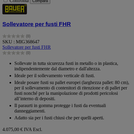
Confronta
Compara
Sollevatore per fusti FHR
(0)
0.0
SKU : MIG368647
su
Sollevatore per fusti FHR
5
(0)
stelle.
0.0
su
Sollevate in tutta sicurezza fusti in metallo o in plastica,
5
indipendentemente dal diametro e dall'altezza.
stelle.
Ideale per il sollevamento verticale di fusti.
Ideale posare fusti su pallet europei (larghezza pallet: 80 cm),
per il sollevamento di contenitori di ritenzione e di pallet per
fusti nonché per la manipolazione di prodotti pericolosi
all’interno di depositi.
Il paraurti in gomma protegge i fusti da eventuali
danneggiamenti.
Adatto sia per i fusti chiusi che per quelli aperti.
4.075,00 €
IVA Escl.