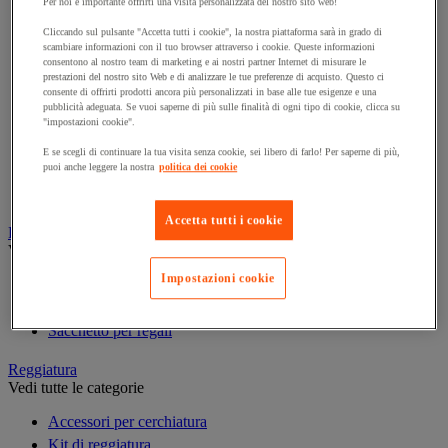
Per noi è importante offrirti una visita personalizzata del nostro sito web!
Cucitrice per imballaggio
Cliccando sul pulsante "Accetta tutti i cookie", la nostra piattaforma sarà in grado di
scambiare informazioni con il tuo browser attraverso i cookie. Queste informazioni
Nastro adesivo in polipropilene
consentono al nostro team di marketing e ai nostri partner Internet di misurare le
Nastro adesivo in PVC
prestazioni del nostro sito Web e di analizzare le tue preferenze di acquisto. Questo ci
consente di offrirti prodotti ancora più personalizzati in base alle tue esigenze e una
Nastro adesivo personalizzabile
pubblicità adeguata. Se vuoi saperne di più sulle finalità di ogni tipo di cookie, clicca su
Nastro adesivo specifico
"impostazioni cookie".
Pistola per colla
E se scegli di continuare la tua visita senza cookie, sei libero di farlo! Per saperne di più,
puoi anche leggere la nostra
politica dei cookie
Spago
Tendinastro e Kit
Accetta tutti i cookie
Pacchi regalo
Vedi tutte le categorie
Impostazioni cookie
Nastro regalo
Riempimento e protezione per regali
Sacchetto per regali
Reggiatura
Vedi tutte le categorie
Accessori per cerchiatura
Kit di reggiatura