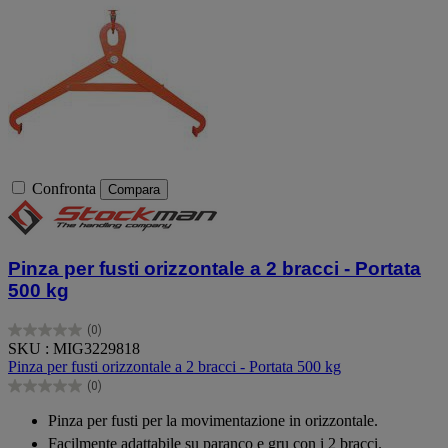
Confronta
Compara
Pinza per fusti orizzontale a 2 bracci - Portata
500 kg
(0)
0.0
SKU : MIG3229818
su
Pinza per fusti orizzontale a 2 bracci - Portata 500 kg
5
(0)
stelle.
0.0
su
Pinza per fusti per la movimentazione in orizzontale.
5
Facilmente adattabile su paranco e gru con i 2 bracci.