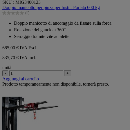
SKU : MIG3400123
su
Doppio manicotto per pinza per fusti - Portata 600 kg
5
(0)
stelle.
0.0
su
Doppio manicotto di ancoraggio da fissare sulla forca.
5
Rotazione del gancio a 360°.
stelle.
Serraggio tramite vite ad alette.
685,00 €
IVA Escl.
835,70 € IVA incl.
unità
-
+
Aggiungi al carrello
Prodotto temporaneamente non disponibile, tornerà presto.