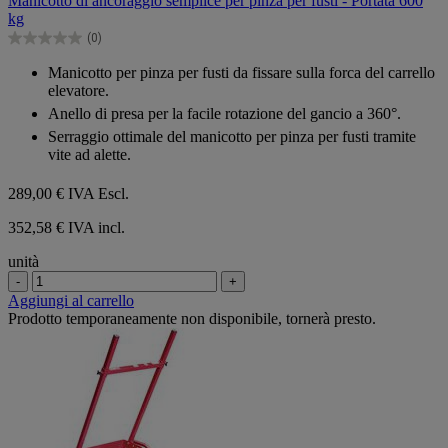
Manicotto di ancoraggio semplice per pinza per fusti - Portata 600
5
kg
stelle.
(0)
0.0
su
Manicotto per pinza per fusti da fissare sulla forca del carrello
5
elevatore.
stelle.
Anello di presa per la facile rotazione del gancio a 360°.
Serraggio ottimale del manicotto per pinza per fusti tramite
vite ad alette.
289,00 €
IVA Escl.
352,58 € IVA incl.
unità
-
+
Aggiungi al carrello
Prodotto temporaneamente non disponibile, tornerà presto.