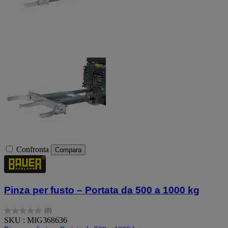
Confronta
Compara
Pinza per fusto – Portata da 500 a 1000 kg
(0)
0.0
SKU : MIG368636
su