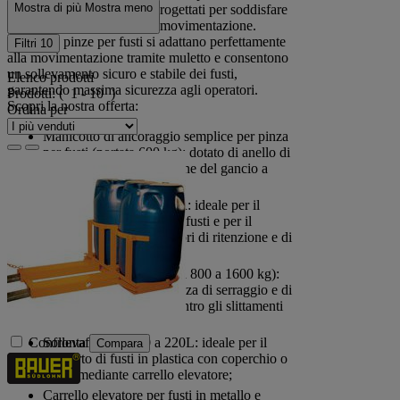
Mostra di più
Mostra meno
sollevatori appositamente progettati per soddisfare
le esigenze di stoccaggio e movimentazione.
Le nostre pinze per fusti si adattano perfettamente
Filtri
10
alla movimentazione tramite muletto e consentono
un sollevamento sicuro e stabile dei fusti,
Elenco prodotti
garantendo massima sicurezza agli operatori.
Prodotti:
( 1 - 10 )
Scopri la nostra offerta:
Ordina per
Manicotto di ancoraggio semplice per pinza
per fusti (portata 600 kg): dotato di anello di
presa per la facile rotazione del gancio a
360°;
Sollevatore per fusti FHR: ideale per il
sollevamento verticale di fusti e per il
sollevamento di contenitori di ritenzione e di
pallet;
Pinza per fusti (portata da 800 a 1600 kg):
dotata di un'elevata potenza di serraggio e di
un'estrema protezione contro gli slittamenti
imprevisti;
Confronta
Sollevafusti da 120 a 220L: ideale per il
Compara
trasporto di fusti in plastica con coperchio o
tappo mediante carrello elevatore;
Carrello elevatore per fusti in metallo e