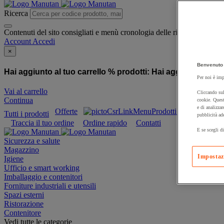
Ricerca
Contenuti del sito consigliati e menù cronologia delle ricerche
Account
Accedi
×
Benvenuto 
Hai aggiunto al tuo carrello % prodotti:
Hai aggiunto al tuo
Per noi è imp
Vai al carrello
Cliccando sul
Continua
cookie. Quest
e di analizzar
Offerte
Prodotti sostenibili
Tutti i prodotti
pubblicità ad
Traccia il tuo ordine
Ordine rapido
Contatti
E se scegli di
Sicurezza e salute
Magazzino
Impostaz
Igiene
Ufficio e smart working
Imballaggio e contenitori
Forniture industriali e utensili
Spazi esterni
Ristorazione
Contenitore
Vedi tutte le categorie