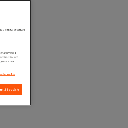
ua senza accettare
er attraverso i
l nostro sito Web
sigenze e una
ta consegna
ca dei cookie
utti i cookie