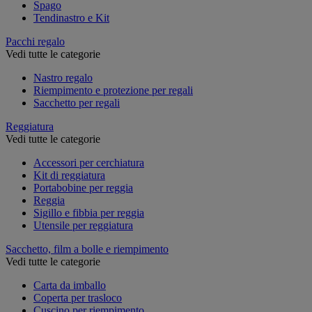
Spago
Tendinastro e Kit
Pacchi regalo
Vedi tutte le categorie
Nastro regalo
Riempimento e protezione per regali
Sacchetto per regali
Reggiatura
Vedi tutte le categorie
Accessori per cerchiatura
Kit di reggiatura
Portabobine per reggia
Reggia
Sigillo e fibbia per reggia
Utensile per reggiatura
Sacchetto, film a bolle e riempimento
Vedi tutte le categorie
Carta da imballo
Coperta per trasloco
Cuscino per riempimento