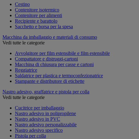
Cestino
Contenitore isotermico
Contenitore per alimenti
Recipiente e barattolo
Sacchetto e borsa per la spesa
Macchina da imballaggio e materiali di consumo
Vedi tutte le categorie
Avvolgitore per film estensibile e film estensibile
Compattatore e distruggi-cartoni
Macchina di chiusura per casse e cartoni
Reggiatrice
Saldatrice per plastica e termoconfezionatrice
Stampante e distributore di etichette
Nastro adesivo, graffatrice e pistola per colla
Vedi tutte le categorie
Cucitrice per imballaggio
Nastro adesivo in polipropilene
Nastro adesivo in PVC
Nastro adesivo personalizzabile
Nastro adesivo specifico
Pistola per colla