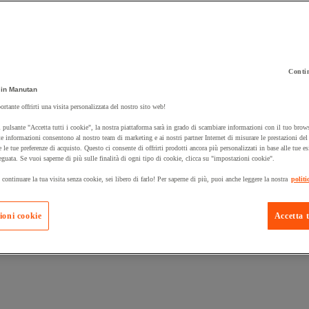
Contin
in Manutan
 carrello un prodotto:
ortante offrirti una visita personalizzata del nostro sito web!
 pulsante "Accetta tutti i cookie", la nostra piattaforma sarà in grado di scambiare informazioni con il tuo brows
e informazioni consentono al nostro team di marketing e ai nostri partner Internet di misurare le prestazioni de
e le tue preferenze di acquisto. Questo ci consente di offrirti prodotti ancora più personalizzati in base alle tue e
Prodotti in pron
Manutan Expert
eguata. Se vuoi saperne di più sulle finalità di ogni tipo di cookie, clicca su "impostazioni cookie".
 continuare la tua visita senza cookie, sei libero di farlo! Per saperne di più, puoi anche leggere la nostra
politi
ioni cookie
Accetta t