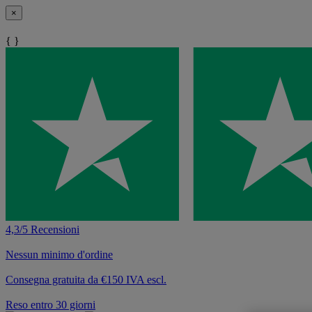
×
{ }
4,3/5 Recensioni
Nessun minimo d'ordine
Consegna gratuita da €150 IVA escl.
Reso entro 30 giorni