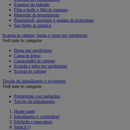
Espanso da imballo
Film a bolle e film in espanso
Materiale di riempimento
Paraspigoli, angolare e guaina di protezione
Sacchetto in plastica
Scatola in cartone, busta e cassa per spedizioni
Vedi tutte le categorie
Busta per spedizione
Cassa in legno
Cassa-pallet in cartone
Scatola e tubo per spedizione
Scatola in cartone
Tavolo da imballaggio e svolgitore
Vedi tutte le categorie
Portarotolo con taglierina
Tavolo da imballaggio
Home page
Imballaggio e contenitori
Etichetta e marcatura
Stencil
()