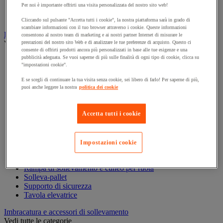
Per noi è importante offrirti una visita personalizzata del nostro sito web!
Carrello per la preparazione di ordini
Carrello pieghevole
Cliccando sul pulsante "Accetta tutti i cookie", la nostra piattaforma sarà in grado di
scambiare informazioni con il tuo browser attraverso i cookie. Queste informazioni
Elevatore, paranco e apparecchi di sollevamento
consentono al nostro team di marketing e ai nostri partner Internet di misurare le
Vedi tutte le categorie
prestazioni del nostro sito Web e di analizzare le tue preferenze di acquisto. Questo ci
consente di offrirti prodotti ancora più personalizzati in base alle tue esigenze e una
pubblicità adeguata. Se vuoi saperne di più sulle finalità di ogni tipo di cookie, clicca su
Argano di sollevamento, alaggio e trazione
"impostazioni cookie".
Bilancino di sollevamento
Carrello elevatore
E se scegli di continuare la tua visita senza cookie, sei libero di farlo! Per saperne di più,
Cilindro idraulico
puoi anche leggere la nostra
politica dei cookie
Cric
Elevatori di merci
Gru
Accetta tutti i cookie
Gru a portale da officina
Gru idraulica da officina
Magnete di sollevamento
Impostazioni cookie
Paranco di sollevamento
Ponte di carico e rampa di accesso
Rampa di sollevamento e cuneo per ruota
Solleva-pallet
Supporto di sicurezza
Tavola elevatrice
Imbracatura e accessori di sollevamento
Vedi tutte le categorie