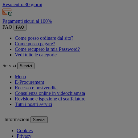
Reso entro 30 giorni
Pagamenti sicuri al 100%
FAQ
FAQ
Come posso ordinare dal sito?
Come posso pagare?
Come recupero la mia Password?
Vedi tutte le categorie
Servizi
Servizi
Mepa
E-Procurement
Recesso e postvendita
Consulenza online in videochiamata
Revisione e ispezione di scaffalature
Tutti i nostri servizi
Informazioni
Servizi
Cookies
Privacy