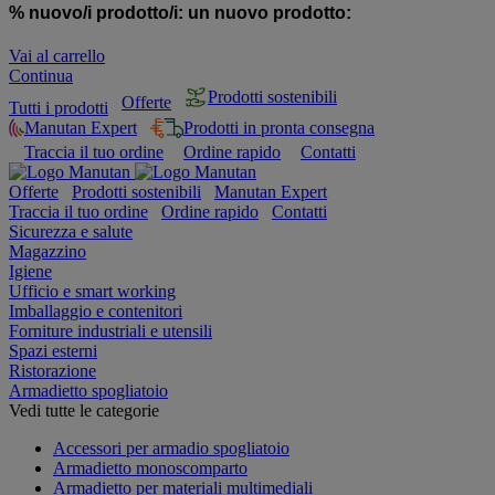
% nuovo/i prodotto/i:
un nuovo prodotto:
Vai al carrello
Continua
Prodotti sostenibili
Offerte
Tutti i prodotti
Manutan Expert
Prodotti in pronta consegna
Traccia il tuo ordine
Ordine rapido
Contatti
Offerte
Prodotti sostenibili
Manutan Expert
Traccia il tuo ordine
Ordine rapido
Contatti
Sicurezza e salute
Magazzino
Igiene
Ufficio e smart working
Imballaggio e contenitori
Forniture industriali e utensili
Spazi esterni
Ristorazione
Armadietto spogliatoio
Vedi tutte le categorie
Accessori per armadio spogliatoio
Armadietto monoscomparto
Armadietto per materiali multimediali