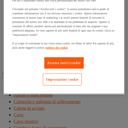
Per noi è importante offrirti una visita personalizzata del nostro sito web!
Gru
Gru a portale da officina
Cliccando sul pulsante "Accetta tutti i cookie", la nostra piattaforma sarà in grado di
scambiare informazioni con il tuo browser attraverso i cookie. Queste informazioni
Gru idraulica da officina
consentono al nostro team di marketing e ai nostri partner Internet di misurare le
prestazioni del nostro sito Web e di analizzare le tue preferenze di acquisto. Questo ci
Magnete di sollevamento
consente di offrirti prodotti ancora più personalizzati in base alle tue esigenze e una
Paranco di sollevamento
pubblicità adeguata. Se vuoi saperne di più sulle finalità di ogni tipo di cookie, clicca su
"impostazioni cookie".
Ponte di carico e rampa di accesso
Rampa di sollevamento e cuneo per ruota
E se scegli di continuare la tua visita senza cookie, sei libero di farlo! Per saperne di più,
puoi anche leggere la nostra
politica dei cookie
Solleva-pallet
Supporto di sicurezza
Tavola elevatrice
Accetta tutti i cookie
Imbracatura e accessori di sollevamento
Vedi tutte le categorie
Impostazioni cookie
Anello di sollevamento
Anello e moschettone
Carrucola e puleggia di sollevamento
Catena in acciaio
Cavo
Cavo elastico
Cinghia e barra di ancoraggio