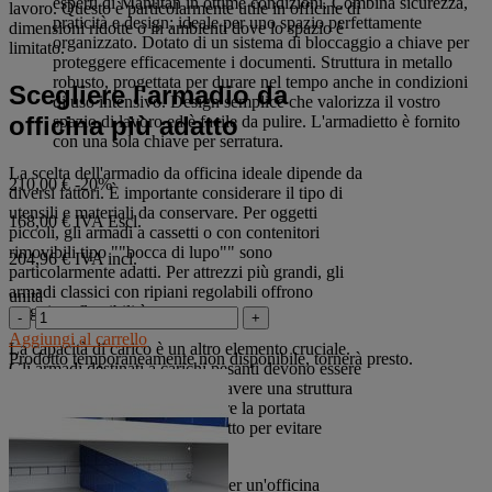
esperti di Manutan in ottime condizioni. Combina sicurezza,
lavoro. Questo è particolarmente utile in officine di
stelle.
praticità e design: ideale per uno spazio perfettamente
dimensioni ridotte o in ambienti dove lo spazio è
organizzato. Dotato di un sistema di bloccaggio a chiave per
limitato.
proteggere efficacemente i documenti. Struttura in metallo
robusto, progettata per durare nel tempo anche in condizioni
Scegliere l'armadio da
di uso intensivo. Design semplice che valorizza il vostro
officina più adatto
spazio di lavoro ed è facile da pulire. L'armadietto è fornito
con una sola chiave per serratura.
La scelta dell'armadio da officina ideale dipende da
210,00 €
-20%
diversi fattori. È importante considerare il tipo di
utensili e materiali da conservare. Per oggetti
168,00 €
IVA Escl.
piccoli, gli armadi a cassetti o con contenitori
rimovibili tipo ""bocca di lupo"" sono
204,96 € IVA incl.
particolarmente adatti. Per attrezzi più grandi, gli
armadi classici con ripiani regolabili offrono
unità
maggiore flessibilità.
-
+
Aggiungi al carrello
La capacità di carico è un altro elemento cruciale.
Prodotto temporaneamente non disponibile, tornerà presto.
Gli armadi destinati a carichi pesanti devono essere
costruiti con materiali robusti e avere una struttura
rinforzata. È essenziale verificare la portata
massima di ogni ripiano o cassetto per evitare
sovraccarichi.
L'accessibilità è fondamentale per un'officina