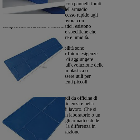
efficiente. Armadi porta attrezzi con pannelli forati
o barre portautensili all'interno dell'armadio
facilitano l'organizzazione e l'accesso rapido agli
strumenti più utilizzati. Per chi lavora con
componenti elettronici o informatici, esistono
postazioni di lavoro informatiche specifiche che
offrono protezione contro polvere e umidità.
Infine, la modularità e l'espandibilità sono
caratteristiche da considerare per future esigenze.
Sistemi componibili permettono di aggiungere
elementi nel tempo, adattandosi all'evoluzione delle
necessità dell'officina. Cassette in plastica o
contenitori rimovibili possono essere utili per
organizzare minuterie e componenti piccoli
all'interno degli armadi.
In conclusione, investire in armadi da officina di
qualità significa investire nell'efficienza e nella
sicurezza del proprio ambiente di lavoro. Che si
tratti di un'officina meccanica, un laboratorio o un
magazzino, la scelta accurata degli armadi e delle
soluzioni di stoccaggio può fare la differenza in
termini di produttività e organizzazione.