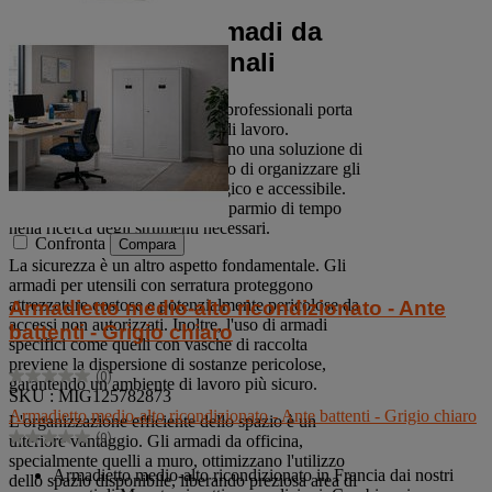
Vantaggi degli armadi da
officina professionali
L'utilizzo di armadi da officina professionali porta
numerosi benefici all'ambiente di lavoro.
Innanzitutto, questi mobili offrono una soluzione di
stoccaggio ottimale, permettendo di organizzare gli
utensili e i materiali in modo logico e accessibile.
Ciò si traduce in un notevole risparmio di tempo
nella ricerca degli strumenti necessari.
Confronta
Compara
La sicurezza è un altro aspetto fondamentale. Gli
armadi per utensili con serratura proteggono
attrezzature costose e potenzialmente pericolose da
Armadietto medio-alto ricondizionato - Ante
accessi non autorizzati. Inoltre, l'uso di armadi
battenti - Grigio chiaro
specifici come quelli con vasche di raccolta
previene la dispersione di sostanze pericolose,
(0)
garantendo un ambiente di lavoro più sicuro.
0.0
SKU : MIG125782873
su
Armadietto medio-alto ricondizionato - Ante battenti - Grigio chiaro
L'organizzazione efficiente dello spazio è un
5
(0)
ulteriore vantaggio. Gli armadi da officina,
stelle.
0.0
specialmente quelli a muro, ottimizzano l'utilizzo
su
Armadietto medio-alto ricondizionato in Francia dai nostri
dello spazio disponibile, liberando preziosa area di
5