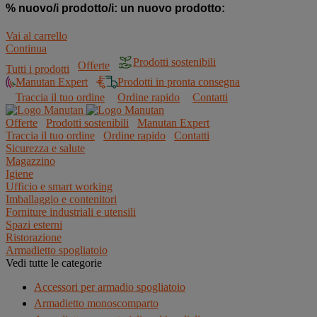
% nuovo/i prodotto/i:
un nuovo prodotto:
Vai al carrello
Continua
Prodotti sostenibili
Offerte
Tutti i prodotti
Manutan Expert
Prodotti in pronta consegna
Traccia il tuo ordine
Ordine rapido
Contatti
Offerte
Prodotti sostenibili
Manutan Expert
Traccia il tuo ordine
Ordine rapido
Contatti
Sicurezza e salute
Magazzino
Igiene
Ufficio e smart working
Imballaggio e contenitori
Forniture industriali e utensili
Spazi esterni
Ristorazione
Armadietto spogliatoio
Vedi tutte le categorie
Accessori per armadio spogliatoio
Armadietto monoscomparto