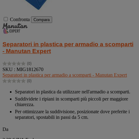
Confronta
Compara
Separatori in plastica per armadio a scomparti
- Manutan Expert
(0)
0.0
SKU : MIG1812670
su
Separatori in plastica per armadio a scomparti - Manutan Expert
5
(0)
stelle.
0.0
su
Separatori in plastica da utilizzare nell'armadio a scomparti.
5
Suddividete i ripiani in scomparti più piccoli per maggiore
stelle.
chiarezza.
Per ottimizzare la suddivisione, posizionate dove preferite i
separatori, spostabili in passi da 5 cm.
Da