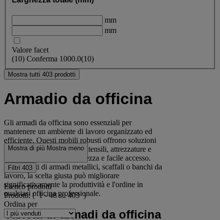
mm
mm
Valore facet
(
10
)
Conferma
1000.0
(10)
Mostra tutti 403 prodotti
Armadio da officina
Gli armadi da officina sono essenziali per
mantenere un ambiente di lavoro organizzato ed
efficiente. Questi mobili robusti offrono soluzioni
Mostra di più
Mostra meno
di stoccaggio versatili per utensili, attrezzature e
materiali, garantendo sicurezza e facile accesso.
Che si tratti di armadi metallici, scaffali o banchi da
Filtri
403
lavoro, la scelta giusta può migliorare
significativamente la produttività e l'ordine in
Elenco prodotti
qualsiasi officina professionale.
Prodotti:
( 1 - 48 su 403 )
Ordina per
Varietà di armadi da officina