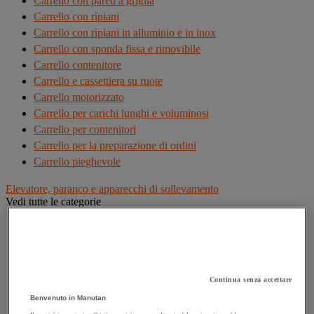
Carrello con pareti a griglia
Carrello con ripiani
Carrello con ripiani in alluminio e in inox
Carrello con sponda fissa e rimovibile
Carrello contenitore
Carrello e cassettiera su ruote
Carrello motorizzato
Carrello per carichi lunghi e voluminosi
Carrello per contenitori
Carrello per la preparazione di ordini
Carrello pieghevole
Elevatore, paranco e apparecchi di sollevamento
Vedi tutte le categorie
Argano di sollevamento, alaggio e trazione
Bilancino di sollevamento
Carrello elevatore
Cilindro idraulico
Continua senza accettare
Cric
Benvenuto in Manutan
Elevatori di merci