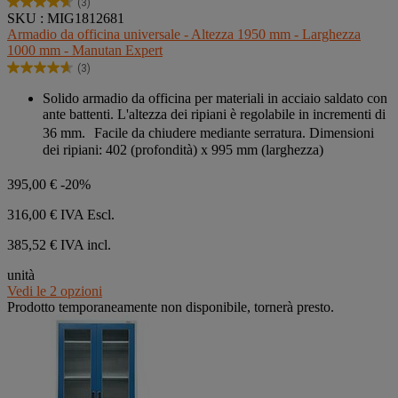
(3)
4.7
SKU : MIG1812681
su
Armadio da officina universale - Altezza 1950 mm - Larghezza
5
1000 mm - Manutan Expert
stelle.
(3)
3
4.7
recensioni
su
Solido armadio da officina per materiali in acciaio saldato con
5
ante battenti. L'altezza dei ripiani è regolabile in incrementi di
stelle.
36 mm. Facile da chiudere mediante serratura. Dimensioni
3
dei ripiani: 402 (profondità) x 995 mm (larghezza)
recensioni
395,00 €
-20%
316,00 €
IVA Escl.
385,52 € IVA incl.
unità
Vedi le 2 opzioni
Prodotto temporaneamente non disponibile, tornerà presto.