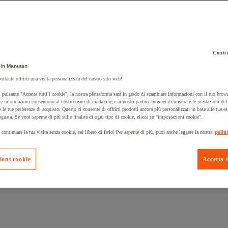
Contin
 carrello un prodotto:
in Manutan
ortante offrirti una visita personalizzata del nostro sito web!
 pulsante "Accetta tutti i cookie", la nostra piattaforma sarà in grado di scambiare informazioni con il tuo brows
Prodotti in pron
e informazioni consentono al nostro team di marketing e ai nostri partner Internet di misurare le prestazioni de
Manutan Expert
e le tue preferenze di acquisto. Questo ci consente di offrirti prodotti ancora più personalizzati in base alle tue e
eguata. Se vuoi saperne di più sulle finalità di ogni tipo di cookie, clicca su "impostazioni cookie".
 continuare la tua visita senza cookie, sei libero di farlo! Per saperne di più, puoi anche leggere la nostra
politi
ioni cookie
Accetta t