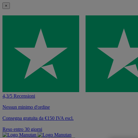
×
4,3/5 Recensioni
Nessun minimo d'ordine
Consegna gratuita da €150 IVA escl.
Reso entro 30 giorni