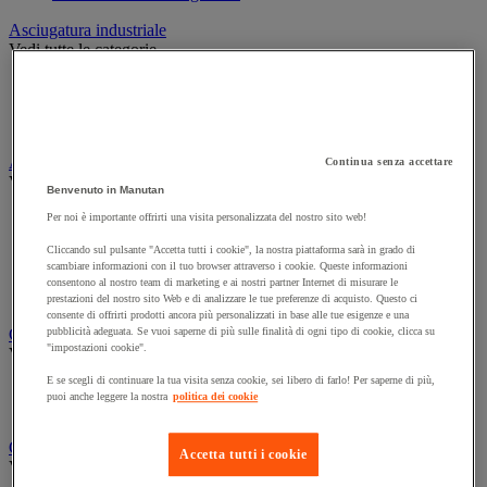
Asciugatura industriale
Vedi tutte le categorie
Bobine per asciugatura industriale
Distributori per asciugatura industriale
Panni in tessuto e in tessuto-non-tessuto
Attrezzatura per la pulizia e la manutenzione
Continua senza accettare
Vedi tutte le categorie
Benvenuto in Manutan
Aste e raschietti per i vetri
Per noi è importante offrirti una visita personalizzata del nostro sito web!
Guanti per pulizie
Cliccando sul pulsante "Accetta tutti i cookie", la nostra piattaforma sarà in grado di
Scopa, spazzola e manico
scambiare informazioni con il tuo browser attraverso i cookie. Queste informazioni
Secchio
consentono al nostro team di marketing e ai nostri partner Internet di misurare le
Spugna, panno e spazzola
prestazioni del nostro sito Web e di analizzare le tue preferenze di acquisto. Questo ci
consente di offrirti prodotti ancora più personalizzati in base alle tue esigenze e una
Carrello e armadio per biancheria
pubblicità adeguata. Se vuoi saperne di più sulle finalità di ogni tipo di cookie, clicca su
"impostazioni cookie".
Vedi tutte le categorie
E se scegli di continuare la tua visita senza cookie, sei libero di farlo! Per saperne di più,
Carrello per biancheria
puoi anche leggere la nostra
politica dei cookie
Cesto per biancheria e accessori
Carrello e secchio per pulizie
Accetta tutti i cookie
Vedi tutte le categorie