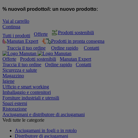
% nuovo/i prodotto/i:
un nuovo prodotto:
Vai al carrello
Continua
Prodotti sostenibili
Offerte
Tutti i prodotti
Manutan Expert
Prodotti in pronta consegna
Traccia il tuo ordine
Ordine rapido
Contatti
Offerte
Prodotti sostenibili
Manutan Expert
Traccia il tuo ordine
Ordine rapido
Contatti
Sicurezza e salute
Magazzino
Igiene
Ufficio e smart working
Imballaggio e contenitori
Forniture industriali e utensili
Spazi esterni
Ristorazione
Asciugamani e distributore di asciugamani
Vedi tutte le categorie
Asciugamani in fogli o in rotolo
Distributore di asciugamani