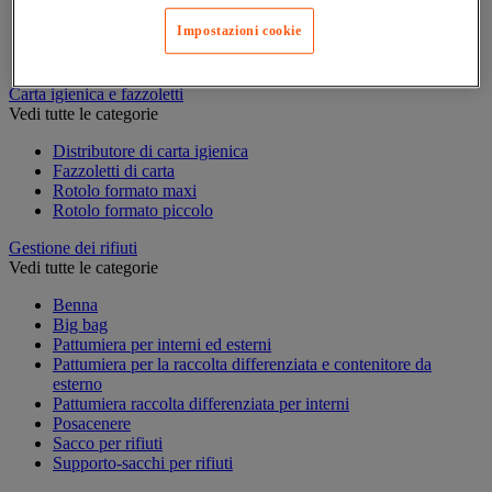
Accessori per carrello per pulizie
Impostazioni cookie
Carrello per pulizie
Secchio per pulizie
Carta igienica e fazzoletti
Vedi tutte le categorie
Distributore di carta igienica
Fazzoletti di carta
Rotolo formato maxi
Rotolo formato piccolo
Gestione dei rifiuti
Vedi tutte le categorie
Benna
Big bag
Pattumiera per interni ed esterni
Pattumiera per la raccolta differenziata e contenitore da
esterno
Pattumiera raccolta differenziata per interni
Posacenere
Sacco per rifiuti
Supporto-sacchi per rifiuti