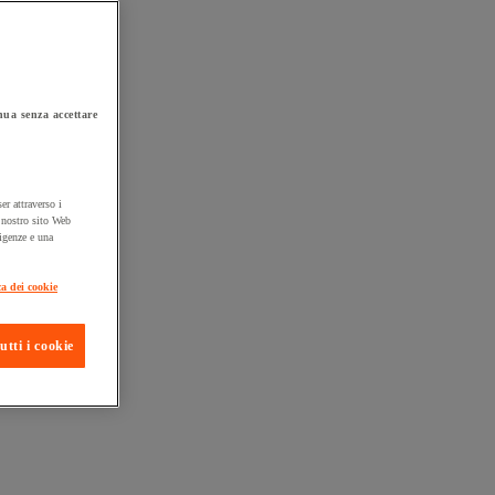
ua senza accettare
er attraverso i
l nostro sito Web
sigenze e una
ta consegna
ca dei cookie
utti i cookie