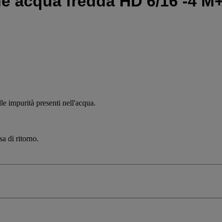
one acqua fredda HD 6/16 -4 M
e impurità presenti nell'acqua.
a di ritorno.