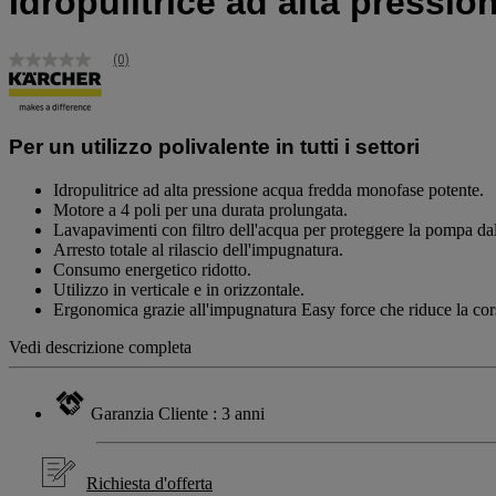
Idropulitrice ad alta pressi
(0)
Nessuna
valutazione
Stesso
link
alla
Per un utilizzo polivalente in tutti i settori
pagina.
Idropulitrice ad alta pressione acqua fredda monofase potente.
Motore a 4 poli per una durata prolungata.
Lavapavimenti con filtro dell'acqua per proteggere la pompa dall
Arresto totale al rilascio dell'impugnatura.
Consumo energetico ridotto.
Utilizzo in verticale e in orizzontale.
Ergonomica grazie all'impugnatura Easy force che riduce la cors
Vedi descrizione completa
Garanzia Cliente : 3 anni
Richiesta d'offerta