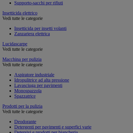
Supporto-sacchi per rifiuti
Insetticida elettrico
Vedi tutte le categorie
Insetticida per insetti volanti
Zanzariera elettrica
Lucidascarpe
Vedi tutte le categorie
Macchina per pulizia
Vedi tutte le categorie
Aspiratore industriale
Idropulitrice ad alta pressione
Lavasciuga per pavimenti
Monospazzola
Spazzatrice
Prodotti per la pulizia
Vedi tutte le categorie
Deodorante
Detergenti per pavimenti e superfici varie
Detersivi e prodotti per biancheria