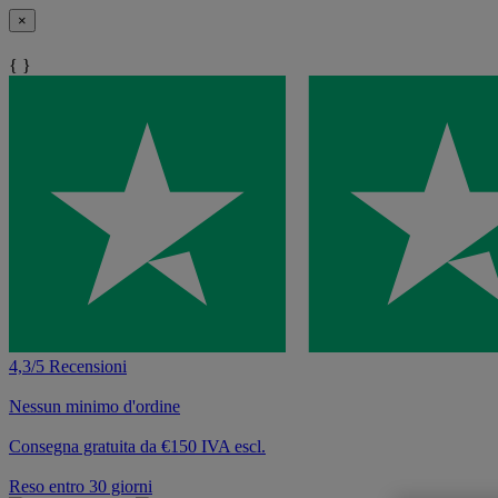
×
{ }
4,3/5 Recensioni
Nessun minimo d'ordine
Consegna gratuita da €150 IVA escl.
Reso entro 30 giorni