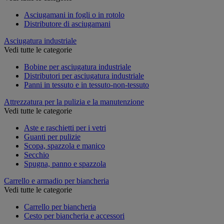
Asciugamani in fogli o in rotolo
Distributore di asciugamani
Asciugatura industriale
Vedi tutte le categorie
Bobine per asciugatura industriale
Distributori per asciugatura industriale
Panni in tessuto e in tessuto-non-tessuto
Attrezzatura per la pulizia e la manutenzione
Vedi tutte le categorie
Aste e raschietti per i vetri
Guanti per pulizie
Scopa, spazzola e manico
Secchio
Spugna, panno e spazzola
Carrello e armadio per biancheria
Vedi tutte le categorie
Carrello per biancheria
Cesto per biancheria e accessori