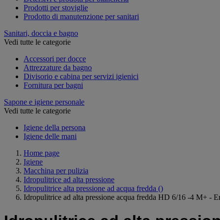
Prodotti per stoviglie
Prodotto di manutenzione per sanitari
Sanitari, doccia e bagno
Vedi tutte le categorie
Accessori per docce
Attrezzature da bagno
Divisorio e cabina per servizi igienici
Fornitura per bagni
Sapone e igiene personale
Vedi tutte le categorie
Igiene della persona
Igiene delle mani
Home page
Igiene
Macchina per pulizia
Idropulitrice ad alta pressione
Idropulitrice alta pressione ad acqua fredda
()
Idropulitrice ad alta pressione acqua fredda HD 6/16 -4 M+ - 