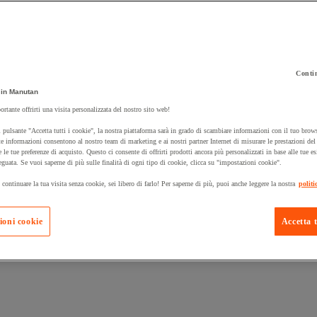
Contin
in Manutan
 carrello un prodotto:
ortante offrirti una visita personalizzata del nostro sito web!
 pulsante "Accetta tutti i cookie", la nostra piattaforma sarà in grado di scambiare informazioni con il tuo brows
e informazioni consentono al nostro team di marketing e ai nostri partner Internet di misurare le prestazioni de
e le tue preferenze di acquisto. Questo ci consente di offrirti prodotti ancora più personalizzati in base alle tue e
Prodotti in pron
Manutan Expert
eguata. Se vuoi saperne di più sulle finalità di ogni tipo di cookie, clicca su "impostazioni cookie".
 continuare la tua visita senza cookie, sei libero di farlo! Per saperne di più, puoi anche leggere la nostra
politi
ioni cookie
Accetta t