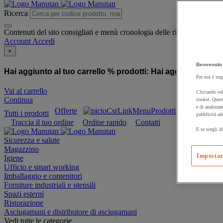
Ricerca
Contenuti del sito consigliati e menù cronologia delle ricerche
Account
Accedi
×
Benvenuto 
Hai aggiunto al tuo carrello % prodotti:
Hai aggiunto al tuo
Per noi è imp
Vai al carrello
Cliccando sul
Continua
cookie. Quest
e di analizzar
Offerte
Prodotti sostenibili
Tutti i prodotti
pubblicità ad
Traccia il tuo ordine
Ordine rapido
Contatti
E se scegli di
Sicurezza e salute
Magazzino
Impostaz
Igiene
Ufficio e smart working
Imballaggio e contenitori
Forniture industriali e utensili
Spazi esterni
Ristorazione
Asciugamani e distributore di asciugamani
Vedi tutte le categorie