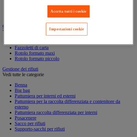
Accessori per carrello per pulizie
Carrello per pulizie
Accetta tutti i cookie
Secchio per pulizie
Carta igienica e fazzoletti
Impostazioni cookie
Vedi tutte le categorie
Distributore di carta igienica
Fazzoletti di carta
Rotolo formato maxi
Rotolo formato piccolo
Gestione dei rifiuti
Vedi tutte le categorie
Benna
Big bag
Pattumiera per interni ed esterni
Pattumiera per la raccolta differenziata e contenitore da
esterno
Pattumiera raccolta differenziata per interni
Posacenere
Sacco per rifiuti
Supporto-sacchi per rifiuti