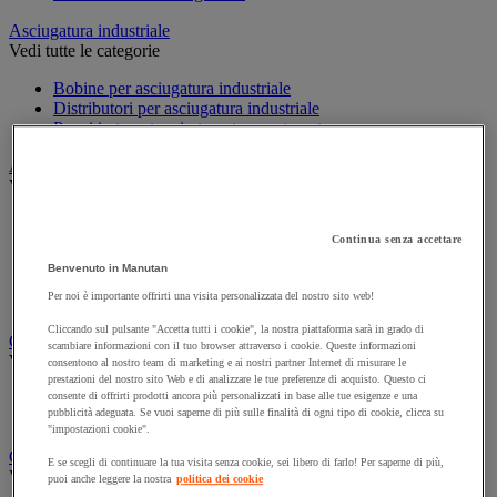
Asciugatura industriale
Vedi tutte le categorie
Bobine per asciugatura industriale
Distributori per asciugatura industriale
Panni in tessuto e in tessuto-non-tessuto
Attrezzatura per la pulizia e la manutenzione
Vedi tutte le categorie
Aste e raschietti per i vetri
Continua senza accettare
Guanti per pulizie
Scopa, spazzola e manico
Benvenuto in Manutan
Secchio
Per noi è importante offrirti una visita personalizzata del nostro sito web!
Spugna, panno e spazzola
Cliccando sul pulsante "Accetta tutti i cookie", la nostra piattaforma sarà in grado di
Carrello e armadio per biancheria
scambiare informazioni con il tuo browser attraverso i cookie. Queste informazioni
Vedi tutte le categorie
consentono al nostro team di marketing e ai nostri partner Internet di misurare le
prestazioni del nostro sito Web e di analizzare le tue preferenze di acquisto. Questo ci
consente di offrirti prodotti ancora più personalizzati in base alle tue esigenze e una
Carrello per biancheria
pubblicità adeguata. Se vuoi saperne di più sulle finalità di ogni tipo di cookie, clicca su
Cesto per biancheria e accessori
"impostazioni cookie".
Carrello e secchio per pulizie
E se scegli di continuare la tua visita senza cookie, sei libero di farlo! Per saperne di più,
Vedi tutte le categorie
puoi anche leggere la nostra
politica dei cookie