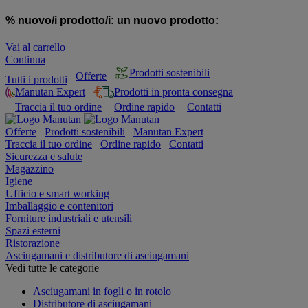
% nuovo/i prodotto/i:
un nuovo prodotto:
Vai al carrello
Continua
Prodotti sostenibili
Offerte
Tutti i prodotti
Manutan Expert
Prodotti in pronta consegna
Traccia il tuo ordine
Ordine rapido
Contatti
Offerte
Prodotti sostenibili
Manutan Expert
Traccia il tuo ordine
Ordine rapido
Contatti
Sicurezza e salute
Magazzino
Igiene
Ufficio e smart working
Imballaggio e contenitori
Forniture industriali e utensili
Spazi esterni
Ristorazione
Asciugamani e distributore di asciugamani
Vedi tutte le categorie
Asciugamani in fogli o in rotolo
Distributore di asciugamani