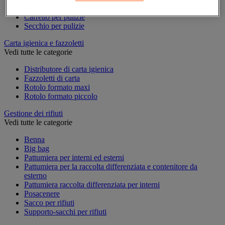
Accessori per carrello per pulizie
Carrello per pulizie
Secchio per pulizie
Carta igienica e fazzoletti
Vedi tutte le categorie
Distributore di carta igienica
Fazzoletti di carta
Rotolo formato maxi
Rotolo formato piccolo
Gestione dei rifiuti
Vedi tutte le categorie
Benna
Big bag
Pattumiera per interni ed esterni
Pattumiera per la raccolta differenziata e contenitore da
esterno
Pattumiera raccolta differenziata per interni
Posacenere
Sacco per rifiuti
Supporto-sacchi per rifiuti