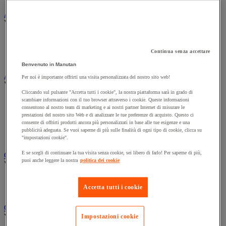
Asciugatura industriale
Vedi tutte le categorie
Bobine per asciugatura industriale
Distributori per asciugatura industriale
Continua senza accettare
Panni in tessuto e in tessuto-non-tessuto
Benvenuto in Manutan
Attrezzatura per la pulizia e la manutenzione
Per noi è importante offrirti una visita personalizzata del nostro sito web!
Vedi tutte le categorie
Cliccando sul pulsante "Accetta tutti i cookie", la nostra piattaforma sarà in grado di
scambiare informazioni con il tuo browser attraverso i cookie. Queste informazioni
Aste e raschietti per i vetri
consentono al nostro team di marketing e ai nostri partner Internet di misurare le
Guanti per pulizie
prestazioni del nostro sito Web e di analizzare le tue preferenze di acquisto. Questo ci
Scopa, spazzola e manico
consente di offrirti prodotti ancora più personalizzati in base alle tue esigenze e una
Secchio
pubblicità adeguata. Se vuoi saperne di più sulle finalità di ogni tipo di cookie, clicca su
Spugna, panno e spazzola
"impostazioni cookie".
E se scegli di continuare la tua visita senza cookie, sei libero di farlo! Per saperne di più,
Carrello e armadio per biancheria
puoi anche leggere la nostra
politica dei cookie
Vedi tutte le categorie
Carrello per biancheria
Accetta tutti i cookie
Cesto per biancheria e accessori
Carrello e secchio per pulizie
Vedi tutte le categorie
Impostazioni cookie