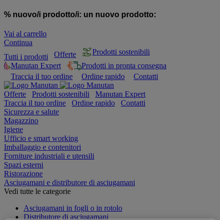
% nuovo/i prodotto/i:
un nuovo prodotto:
Vai al carrello
Continua
Prodotti sostenibili
Offerte
Tutti i prodotti
Manutan Expert
Prodotti in pronta consegna
Traccia il tuo ordine
Ordine rapido
Contatti
Offerte
Prodotti sostenibili
Manutan Expert
Traccia il tuo ordine
Ordine rapido
Contatti
Sicurezza e salute
Magazzino
Igiene
Ufficio e smart working
Imballaggio e contenitori
Forniture industriali e utensili
Spazi esterni
Ristorazione
Asciugamani e distributore di asciugamani
Vedi tutte le categorie
Asciugamani in fogli o in rotolo
Distributore di asciugamani