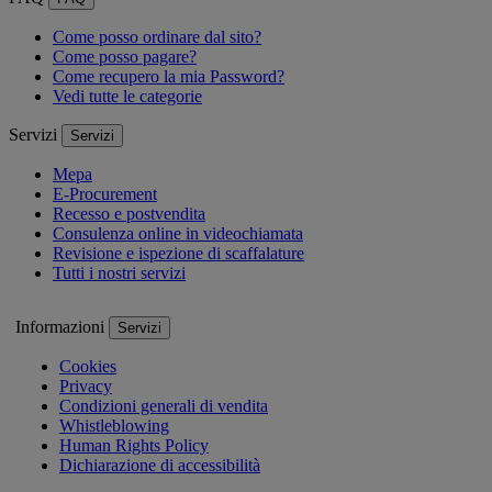
Come posso ordinare dal sito?
Come posso pagare?
Come recupero la mia Password?
Vedi tutte le categorie
Servizi
Servizi
Mepa
E-Procurement
Recesso e postvendita
Consulenza online in videochiamata
Revisione e ispezione di scaffalature
Tutti i nostri servizi
Informazioni
Servizi
Cookies
Privacy
Condizioni generali di vendita
Whistleblowing
Human Rights Policy
Dichiarazione di accessibilità