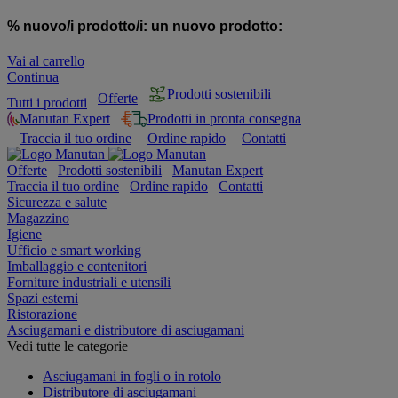
% nuovo/i prodotto/i:
un nuovo prodotto:
Vai al carrello
Continua
Prodotti sostenibili
Offerte
Tutti i prodotti
Manutan Expert
Prodotti in pronta consegna
Traccia il tuo ordine
Ordine rapido
Contatti
Offerte
Prodotti sostenibili
Manutan Expert
Traccia il tuo ordine
Ordine rapido
Contatti
Sicurezza e salute
Magazzino
Igiene
Ufficio e smart working
Imballaggio e contenitori
Forniture industriali e utensili
Spazi esterni
Ristorazione
Asciugamani e distributore di asciugamani
Vedi tutte le categorie
Asciugamani in fogli o in rotolo
Distributore di asciugamani