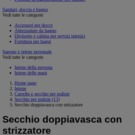
Sanitari, doccia e bagno
Vedi tutte le categorie
Accessori per docce
Attrezzature da bagno
Divisorio e cabina per servizi igienici
Fornitura per bagni
Sapone e igiene personale
Vedi tutte le categorie
Igiene della persona
Igiene delle mani
Home page
Igiene
Carrello e secchio per pulizie
Secchio per pulizie
(13)
Secchio doppiavasca con strizzatore
Secchio doppiavasca con
strizzatore