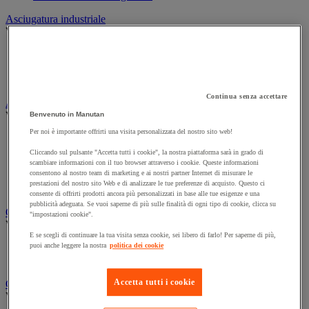
Asciugatura industriale
Vedi tutte le categorie
Bobine per asciugatura industriale
Distributori per asciugatura industriale
Panni in tessuto e in tessuto-non-tessuto
Continua senza accettare
Attrezzatura per la pulizia e la manutenzione
Vedi tutte le categorie
Benvenuto in Manutan
Per noi è importante offrirti una visita personalizzata del nostro sito web!
Aste e raschietti per i vetri
Guanti per pulizie
Cliccando sul pulsante "Accetta tutti i cookie", la nostra piattaforma sarà in grado di
Scopa, spazzola e manico
scambiare informazioni con il tuo browser attraverso i cookie. Queste informazioni
consentono al nostro team di marketing e ai nostri partner Internet di misurare le
Secchio
prestazioni del nostro sito Web e di analizzare le tue preferenze di acquisto. Questo ci
Spugna, panno e spazzola
consente di offrirti prodotti ancora più personalizzati in base alle tue esigenze e una
pubblicità adeguata. Se vuoi saperne di più sulle finalità di ogni tipo di cookie, clicca su
Carrello e armadio per biancheria
"impostazioni cookie".
Vedi tutte le categorie
E se scegli di continuare la tua visita senza cookie, sei libero di farlo! Per saperne di più,
puoi anche leggere la nostra
politica dei cookie
Carrello per biancheria
Cesto per biancheria e accessori
Accetta tutti i cookie
Carrello e secchio per pulizie
Vedi tutte le categorie