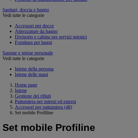
Sanitari, doccia e bagno
Vedi tutte le categorie
Accessori per docce
Attrezzature da bagno
Divisorio e cabina per servizi igienici
Fornitura per bagni
Sapone e igiene personale
Vedi tutte le categorie
Igiene della persona
Igiene delle mani
Home page
Igiene
Gestione dei rifiuti
Pattumiera per interni ed esterni
Accessori per pattumiera
(48)
Set mobile Profiline
Set mobile Profiline