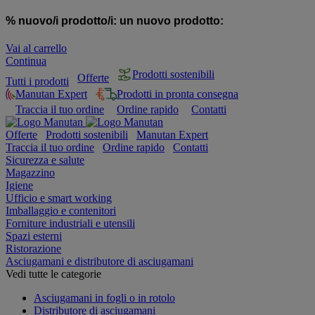
% nuovo/i prodotto/i:
un nuovo prodotto:
Vai al carrello
Continua
Prodotti sostenibili
Offerte
Tutti i prodotti
Manutan Expert
Prodotti in pronta consegna
Traccia il tuo ordine
Ordine rapido
Contatti
Offerte
Prodotti sostenibili
Manutan Expert
Traccia il tuo ordine
Ordine rapido
Contatti
Sicurezza e salute
Magazzino
Igiene
Ufficio e smart working
Imballaggio e contenitori
Forniture industriali e utensili
Spazi esterni
Ristorazione
Asciugamani e distributore di asciugamani
Vedi tutte le categorie
Asciugamani in fogli o in rotolo
Distributore di asciugamani