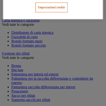
Accessori per carrello per pulizie
Impostazioni cookie
Carrello per pulizie
Secchio per pulizie
Carta igienica e fazzoletti
Vedi tutte le categorie
Distributore di carta igienica
Fazzoletti di carta
Rotolo formato maxi
Rotolo formato piccolo
Gestione dei rifiuti
Vedi tutte le categorie
Benna
Big bag
Pattumiera per interni ed esterni
Pattumiera per la raccolta differenziata e contenitore da
esterno
Pattumiera raccolta differenziata per interni
Posacenere
Sacco per rifiuti
Supporto-sacchi per rifiuti