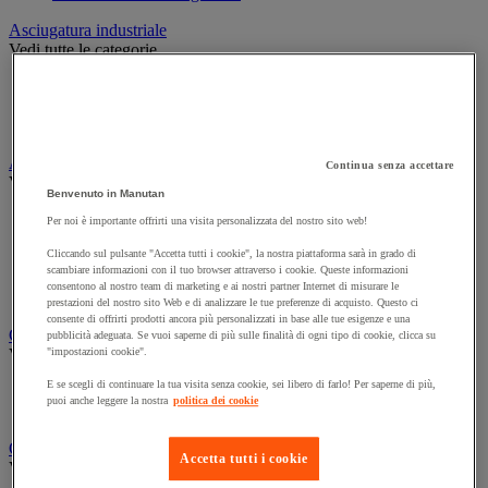
Asciugatura industriale
Vedi tutte le categorie
Bobine per asciugatura industriale
Distributori per asciugatura industriale
Panni in tessuto e in tessuto-non-tessuto
Attrezzatura per la pulizia e la manutenzione
Continua senza accettare
Vedi tutte le categorie
Benvenuto in Manutan
Aste e raschietti per i vetri
Per noi è importante offrirti una visita personalizzata del nostro sito web!
Guanti per pulizie
Cliccando sul pulsante "Accetta tutti i cookie", la nostra piattaforma sarà in grado di
Scopa, spazzola e manico
scambiare informazioni con il tuo browser attraverso i cookie. Queste informazioni
Secchio
consentono al nostro team di marketing e ai nostri partner Internet di misurare le
Spugna, panno e spazzola
prestazioni del nostro sito Web e di analizzare le tue preferenze di acquisto. Questo ci
consente di offrirti prodotti ancora più personalizzati in base alle tue esigenze e una
Carrello e armadio per biancheria
pubblicità adeguata. Se vuoi saperne di più sulle finalità di ogni tipo di cookie, clicca su
Vedi tutte le categorie
"impostazioni cookie".
E se scegli di continuare la tua visita senza cookie, sei libero di farlo! Per saperne di più,
Carrello per biancheria
puoi anche leggere la nostra
politica dei cookie
Cesto per biancheria e accessori
Carrello e secchio per pulizie
Accetta tutti i cookie
Vedi tutte le categorie