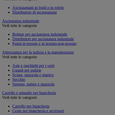
Asciugamani in fogli o in rotolo
Distributore di asciugamani
Asciugatura industriale
Vedi tutte le categorie
Bobine per asciugatura industriale
Distributori per asciugatura industriale
Panni in tessuto e in tessuto-non-tessuto
Attrezzatura per la pulizia e la manutenzione
Vedi tutte le categorie
Aste e raschietti per i vetri
Guanti per pulizie
Scopa, spazzola e manico
Secchio
Spugna, panno e spazzola
Carrello e armadio per biancheria
Vedi tutte le categorie
Carrello per biancheria
Cesto per biancheria e accessori