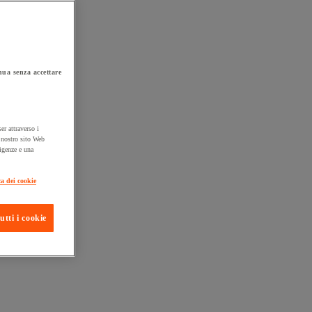
ua senza accettare
er attraverso i
l nostro sito Web
sigenze e una
ta consegna
ca dei cookie
utti i cookie