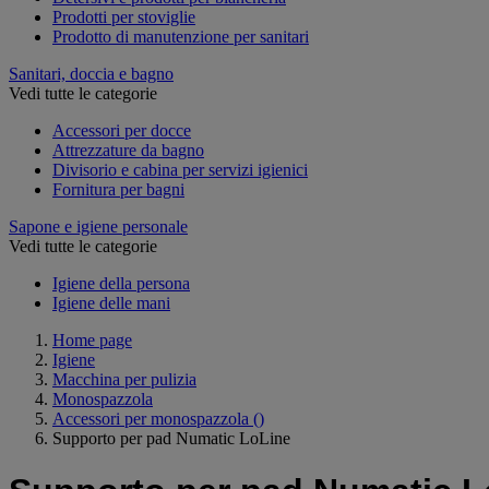
Prodotti per stoviglie
Prodotto di manutenzione per sanitari
Sanitari, doccia e bagno
Vedi tutte le categorie
Accessori per docce
Attrezzature da bagno
Divisorio e cabina per servizi igienici
Fornitura per bagni
Sapone e igiene personale
Vedi tutte le categorie
Igiene della persona
Igiene delle mani
Home page
Igiene
Macchina per pulizia
Monospazzola
Accessori per monospazzola
()
Supporto per pad Numatic LoLine