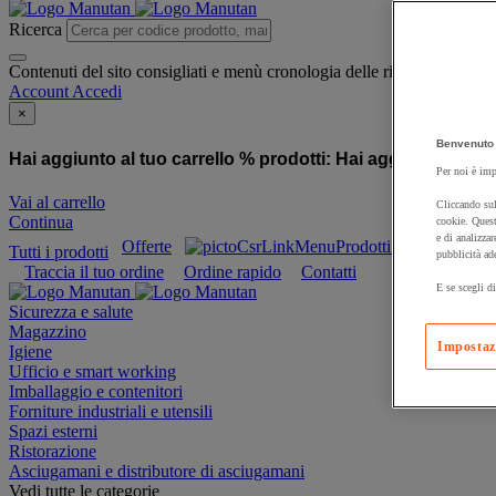
Ricerca
Contenuti del sito consigliati e menù cronologia delle ricerche
Account
Accedi
×
Benvenuto 
Hai aggiunto al tuo carrello % prodotti:
Hai aggiunto al tuo
Per noi è imp
Vai al carrello
Cliccando sul
Continua
cookie. Quest
e di analizzar
Offerte
Prodotti sostenibili
Tutti i prodotti
pubblicità ad
Traccia il tuo ordine
Ordine rapido
Contatti
E se scegli di
Sicurezza e salute
Magazzino
Impostaz
Igiene
Ufficio e smart working
Imballaggio e contenitori
Forniture industriali e utensili
Spazi esterni
Ristorazione
Asciugamani e distributore di asciugamani
Vedi tutte le categorie