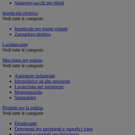
Supporto-sacchi per rifiuti
Insetticida elettrico
Vedi tutte le categorie
Insetticida per insetti volanti
Zanzariera elettrica
Lucidascarpe
Vedi tutte le categorie
Macchina per pulizia
Vedi tutte le categorie
Aspiratore industriale
Idropulitrice ad alta pressione
Lavasciuga per pavimenti
Monospazzola
Spazzatrice
Prodotti per la pulizia
Vedi tutte le categorie
Deodorante
Detergenti per pavimenti e superfici varie
Detersivi e prodotti per biancheria