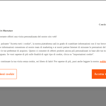
Contin
in Manutan
 carrello un prodotto:
ortante offrirti una visita personalizzata del nostro sito web!
 pulsante "Accetta tutti i cookie", la nostra piattaforma sarà in grado di scambiare informazioni con il tuo brows
e informazioni consentono al nostro team di marketing e ai nostri partner Internet di misurare le prestazioni de
e le tue preferenze di acquisto. Questo ci consente di offrirti prodotti ancora più personalizzati in base alle tue e
Prodotti in pron
Manutan Expert
eguata. Se vuoi saperne di più sulle finalità di ogni tipo di cookie, clicca su "impostazioni cookie".
 continuare la tua visita senza cookie, sei libero di farlo! Per saperne di più, puoi anche leggere la nostra
politi
ioni cookie
Accetta t