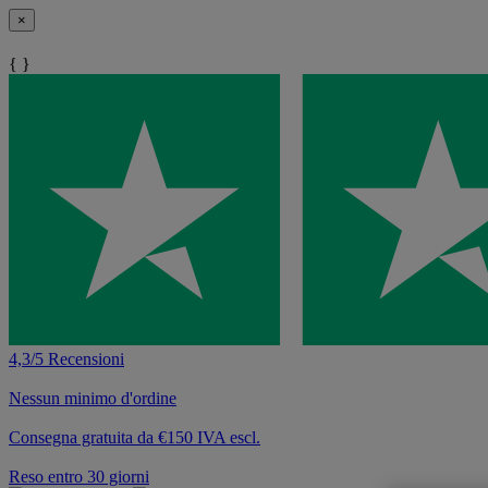
×
{ }
4,3/5 Recensioni
Nessun minimo d'ordine
Consegna gratuita da €150 IVA escl.
Reso entro 30 giorni