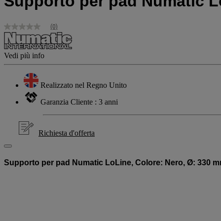
Supporto per pad Numatic L
(0)
Nessuna
valutazione
Stesso
link
Vedi più info
alla
pagina.
Realizzato nel Regno Unito
Garanzia Cliente : 3 anni
Richiesta d'offerta
Supporto per pad Numatic LoLine, Colore: Nero, Ø: 330 mm,