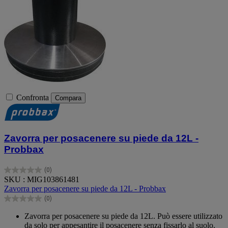
Confronta
Compara
Zavorra per posacenere su piede da 12L -
Probbax
(0)
0.0
SKU : MIG103861481
su
Zavorra per posacenere su piede da 12L - Probbax
5
(0)
stelle.
0.0
su
Zavorra per posacenere su piede da 12L. Può essere utilizzato
5
da solo per appesantire il posacenere senza fissarlo al suolo.