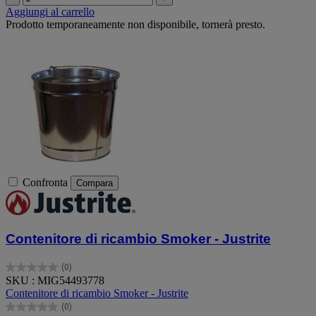
Aggiungi al carrello
Prodotto temporaneamente non disponibile, tornerà presto.
Confronta
Compara
Contenitore di ricambio Smoker - Justrite
(0)
0.0
SKU : MIG54493778
su
Contenitore di ricambio Smoker - Justrite
5
(0)
stelle.
0.0