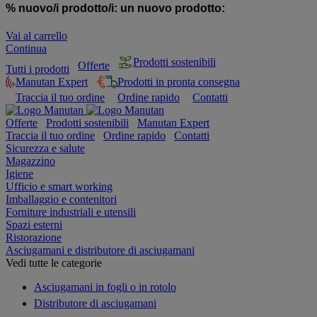
% nuovo/i prodotto/i:
un nuovo prodotto:
Vai al carrello
Continua
Prodotti sostenibili
Offerte
Tutti i prodotti
Manutan Expert
Prodotti in pronta consegna
Traccia il tuo ordine
Ordine rapido
Contatti
Offerte
Prodotti sostenibili
Manutan Expert
Traccia il tuo ordine
Ordine rapido
Contatti
Sicurezza e salute
Magazzino
Igiene
Ufficio e smart working
Imballaggio e contenitori
Forniture industriali e utensili
Spazi esterni
Ristorazione
Asciugamani e distributore di asciugamani
Vedi tutte le categorie
Asciugamani in fogli o in rotolo
Distributore di asciugamani