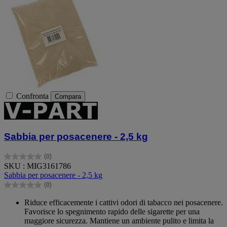
Confronta
Compara
Sabbia per posacenere - 2,5 kg
(0)
0.0
SKU : MIG3161786
su
Sabbia per posacenere - 2,5 kg
5
(0)
stelle.
0.0
su
Riduce efficacemente i cattivi odori di tabacco nei posacenere.
5
Favorisce lo spegnimento rapido delle sigarette per una
stelle.
maggiore sicurezza. Mantiene un ambiente pulito e limita la