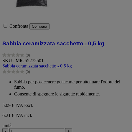
Confronta
Compara
Sabbia ceramizzata sacchetto - 0,5 kg
(0)
0.0
SKU : MIG55272501
su
Sabbia ceramizzata sacchetto - 0,5 kg
5
(0)
stelle.
0.0
su
Sabbia per posacenere gettacarte per attenuare l'odore del
5
fumo.
stelle.
Consente di spegnere le sigarette rapidamente.
5,09 €
IVA Escl.
6,21 € IVA incl.
unità
-
+