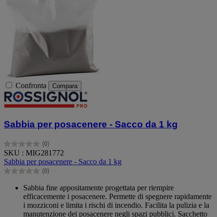
Confronta
Compara
Sabbia per posacenere - Sacco da 1 kg
(0)
0.0
SKU : MIG281772
su
Sabbia per posacenere - Sacco da 1 kg
5
(0)
stelle.
0.0
su
Sabbia fine appositamente progettata per riempire
5
efficacemente i posacenere. Permette di spegnere rapidamente
stelle.
i mozziconi e limita i rischi di incendio. Facilita la pulizia e la
manutenzione dei posacenere negli spazi pubblici. Sacchetto