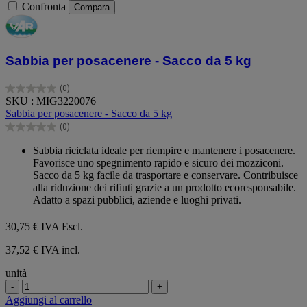
Confronta
Compara
Sabbia per posacenere - Sacco da 5 kg
(0)
0.0
SKU : MIG3220076
su
Sabbia per posacenere - Sacco da 5 kg
5
(0)
stelle.
0.0
su
Sabbia riciclata ideale per riempire e mantenere i posacenere.
5
Favorisce uno spegnimento rapido e sicuro dei mozziconi.
stelle.
Sacco da 5 kg facile da trasportare e conservare. Contribuisce
alla riduzione dei rifiuti grazie a un prodotto ecoresponsabile.
Adatto a spazi pubblici, aziende e luoghi privati.
30,75 €
IVA Escl.
37,52 € IVA incl.
unità
-
+
Aggiungi al carrello