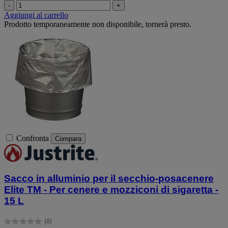
-
+
Aggiungi al carrello
Prodotto temporaneamente non disponibile, tornerà presto.
Confronta
Compara
Sacco in alluminio per il secchio-posacenere
Elite TM - Per cenere e mozziconi di sigaretta -
15 L
(0)
0.0