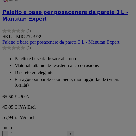
Paletto e base per posacenere da parete 3 L -
Manutan Expert
(0)
0.0
SKU : MIG2523739
su
Paletto e base per posacenere da parete 3 L - Manutan Expert
5
(0)
stelle.
0.0
su
Paletto e base da fissare al suolo.
5
Materiali altamente resistenti alla corrosione.
stelle.
Discreto ed elegante
Fissaggio su parete o su piede, montaggio facile (viteria
fornita).
65,50 €
-30%
45,85 €
IVA Escl.
55,94 € IVA incl.
unità
-
+