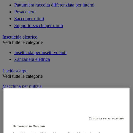
Pattumiera raccolta differenziata per interni
Posacenere
Sacco per rifiuti
Supporto-sacchi per rifiuti
Insetticida elettrico
Vedi tutte le categorie
Insetticida per insetti volanti
Zanzariera elettrica
Lucidascarpe
Vedi tutte le categorie
Macchina per pulizia
Vedi tutte le categorie
Aspiratore industriale
Idropulitrice ad alta pressione
Lavasciuga per pavimenti
Continua senza accettare
Monospazzola
Benvenuto in Manutan
Spazzatrice