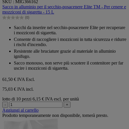
SKU : MIG366162
su
Sacco in alluminio per il secchio-posacenere Elite TM - Per cenere e
5
mozziconi di sigaretta - 15 L
stelle.
(0)
0.0
su
Sacchi da inserire nel secchio-posacenere Elite per recuperare
5
i mozziconi di sigaretta.
stelle.
Consente di raccogliere i mozziconi in tutta sicurezza e ridurre
i rischi d'incendio.
Resistente alle bruciature grazie al materiale in alluminio
ignifugo.
Sacco monouso, non serve più scuotere il contenitore per far
uscire i mozziconi di sigaretta.
61,50 €
IVA Escl.
75,03 € IVA incl.
lotto di 10 pezzi
6,15 € IVA escl. per unità
-
+
Aggiungi al carrello
Prodotto temporaneamente non disponibile, tornerà presto.