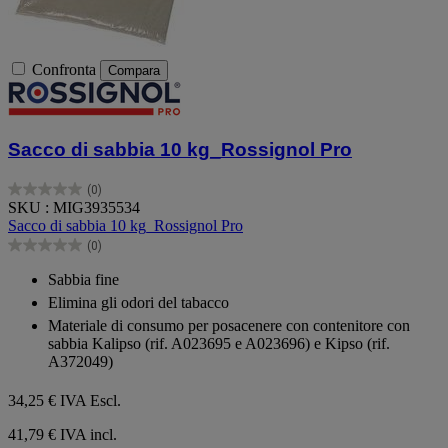
Confronta
Compara
Sacco di sabbia 10 kg_Rossignol Pro
(0)
0.0
SKU : MIG3935534
su
Sacco di sabbia 10 kg_Rossignol Pro
5
(0)
stelle.
0.0
su
Sabbia fine
5
Elimina gli odori del tabacco
stelle.
Materiale di consumo per posacenere con contenitore con
sabbia Kalipso (rif. A023695 e A023696) e Kipso (rif.
A372049)
34,25 €
IVA Escl.
41,79 € IVA incl.