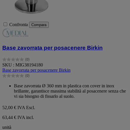
Confronta
Compara
Base zavorrata per posacenere Birkin
(0)
0.0
SKU : MIG38194180
su
Base zavorrata per posacenere Birkin
5
(0)
stelle.
0.0
su
Base zavorrata Ø 360 mm in plastica con cover in inox
5
brillante, garantisce massima stabilità al posacenere senza che
stelle.
vi sia bisogno di fissarlo al suolo.
52,00 €
IVA Escl.
63,44 € IVA incl.
unità