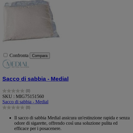
Confronta
Compara
Sacco di sabbia - Medial
(0)
0.0
SKU : MIG75151560
su
Sacco di sabbia - Medial
5
(0)
stelle.
0.0
su
Il sacco di sabbia Medial assicura un'estinzione rapida e senza
5
odore di sigarette, offrendo così una soluzione pulita ed
stelle.
efficace per i posacenere.