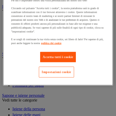
Per noi è importante offrirti una visita personalizzata del nostro sito web!
Prodotti per la pulizia
Cliccando sul pulsante "Accetta tutti i cookie", la nostra piattaforma sarà in grado di
Vedi tutte le categorie
scambiare informazioni con il tuo browser attraverso i cookie. Queste informazioni
consentono al nostro team di marketing e ai nostri partner Internet di misurare le
Deodorante
prestazioni del nostro sito Web e di analizzare le tue preferenze di acquisto. Questo ci
consente di offrirti prodotti ancora più personalizzati in base alle tue esigenze e una
Detergenti per pavimenti e superfici varie
pubblicità adeguata. Se vuoi saperne di più sulle finalità di ogni tipo di cookie, clicca su
Detersivi e prodotti per biancheria
"impostazioni cookie".
Prodotti per stoviglie
E se scegli di continuare la tua visita senza cookie, sei libero di farlo! Per saperne di più,
Prodotto di manutenzione per sanitari
puoi anche leggere la nostra
politica dei cookie
Sanitari, doccia e bagno
Accetta tutti i cookie
Vedi tutte le categorie
Accessori per docce
Impostazioni cookie
Attrezzature da bagno
Divisorio e cabina per servizi igienici
Fornitura per bagni
Sapone e igiene personale
Vedi tutte le categorie
Igiene della persona
Igiene delle mani