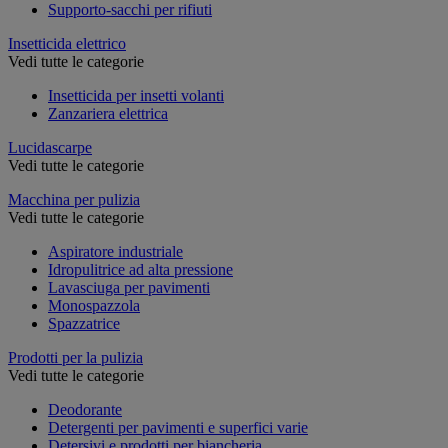
Supporto-sacchi per rifiuti
Insetticida elettrico
Vedi tutte le categorie
Insetticida per insetti volanti
Zanzariera elettrica
Lucidascarpe
Vedi tutte le categorie
Macchina per pulizia
Vedi tutte le categorie
Aspiratore industriale
Idropulitrice ad alta pressione
Lavasciuga per pavimenti
Monospazzola
Spazzatrice
Prodotti per la pulizia
Vedi tutte le categorie
Deodorante
Detergenti per pavimenti e superfici varie
Detersivi e prodotti per biancheria