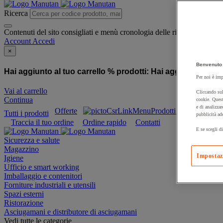
Ricerca
Contenuti del sito consigliati e menù cronologia delle ricerche
Account
Accedi
×
Benvenuto 
Hai aggiunto al tuo carrello % prodotti:
Hai aggiunto al tuo
Per noi è imp
Vai al carrello
Cliccando sul
Continua
cookie. Quest
e di analizzar
Offerte
Prodotti sostenibili
Tutti i prodotti
pubblicità ad
Traccia il tuo ordine
Ordine rapido
Contatti
E se scegli di
Sicurezza e salute
Magazzino
Impostaz
Igiene
Ufficio e smart working
Imballaggio e contenitori
Forniture industriali e utensili
Spazi esterni
Ristorazione
Asciugamani e distributore di asciugamani
Vedi tutte le categorie