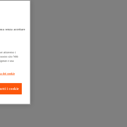
ua senza accettare
er attraverso i
l nostro sito Web
sigenze e una
ta consegna
ca dei cookie
utti i cookie