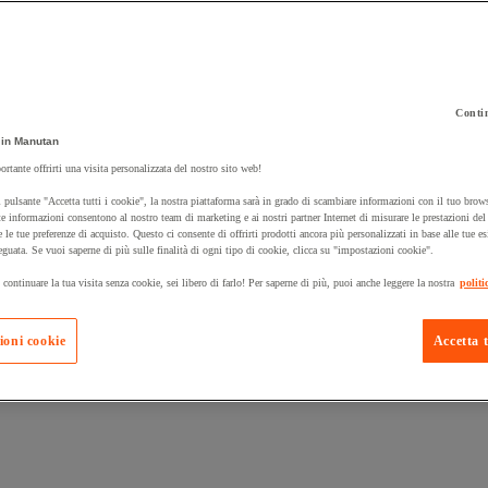
Contin
in Manutan
 carrello un prodotto:
ortante offrirti una visita personalizzata del nostro sito web!
 pulsante "Accetta tutti i cookie", la nostra piattaforma sarà in grado di scambiare informazioni con il tuo brows
e informazioni consentono al nostro team di marketing e ai nostri partner Internet di misurare le prestazioni de
e le tue preferenze di acquisto. Questo ci consente di offrirti prodotti ancora più personalizzati in base alle tue e
Prodotti in pron
Manutan Expert
eguata. Se vuoi saperne di più sulle finalità di ogni tipo di cookie, clicca su "impostazioni cookie".
 continuare la tua visita senza cookie, sei libero di farlo! Per saperne di più, puoi anche leggere la nostra
politi
ioni cookie
Accetta t