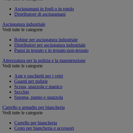
Asciugamani in fogli o in rotolo
Distributore di asciugamani
Asciugatura industriale
Vedi tutte le categorie
Bobine per asciugatura industriale
Distributori per asciugatura industriale
Panni in tessuto e in tessuto-non-tessuto
Attrezzatura per la pulizia e la manutenzione
Vedi tutte le categorie
Aste e raschietti per i vetri
Guanti per pulizie
Scopa, spazzola e manico
Secchio
Spugna, panno e spazzola
Carrello e armadio per biancheria
Vedi tutte le categorie
Carrello per biancheria
Cesto per biancheria e accessori