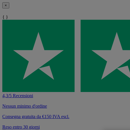
×
{ }
4,3/5 Recensioni
Nessun minimo d'ordine
Consegna gratuita da €150 IVA escl.
Reso entro 30 giorni