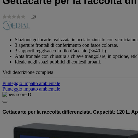
Gettacarte per la raccolta dif
(0)
Nessuna
valutazione
Stesso
link
alla
Stazione gettacarte realizzata in acciaio zincato con verniciatur
pagina.
3 aperture frontali di conferimento con fasce colorate.
3 supporti reggisacco in filo d’acciaio (3x40 L).
Anta frontale con chiusura a chiave triangolare, in opzione, etich
Ideale negli spazi pubblici di contesti urbani.
Vedi descrizione completa
Punteggio impatto ambientale
Punteggio impatto ambientale
Gettacarte per la raccolta differenziata, Capacità: 120 L, A