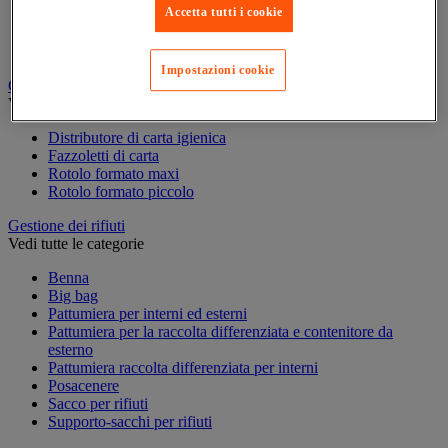
Accetta tutti i cookie
Accessori per carrello per pulizie
Carrello per pulizie
Secchio per pulizie
Impostazioni cookie
Carta igienica e fazzoletti
Vedi tutte le categorie
Distributore di carta igienica
Fazzoletti di carta
Rotolo formato maxi
Rotolo formato piccolo
Gestione dei rifiuti
Vedi tutte le categorie
Benna
Big bag
Pattumiera per interni ed esterni
Pattumiera per la raccolta differenziata e contenitore da
esterno
Pattumiera raccolta differenziata per interni
Posacenere
Sacco per rifiuti
Supporto-sacchi per rifiuti