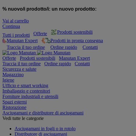
% nuovo/i prodotto/i:
un nuovo prodotto:
Vai al carrello
Continua
Prodotti sostenibili
Offerte
Tutti i prodotti
Manutan Expert
Prodotti in pronta consegna
Traccia il tuo ordine
Ordine rapido
Contatti
Offerte
Prodotti sostenibili
Manutan Expert
Traccia il tuo ordine
Ordine rapido
Contatti
Sicurezza e salute
Magazzino
Igiene
Ufficio e smart working
Imballaggio e contenitori
Forniture industriali e utensili
Spazi esterni
Ristorazione
Asciugamani e distributore di asciugamani
Vedi tutte le categorie
Asciugamani in fogli o in rotolo
Distributore di asciugamani