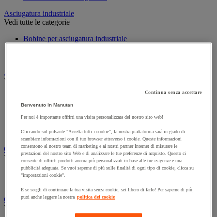
Asciugatura industriale
Vedi tutte le categorie
Bobine per asciugatura industriale
Distributori per asciugatura industriale
Panni in tessuto e in tessuto-non-tessuto
Attrezzatura per la pulizia e la manutenzione
Vedi tutte le categorie
Continua senza accettare
Aste e raschietti per i vetri
Guanti per pulizie
Benvenuto in Manutan
Scopa, spazzola e manico
Per noi è importante offrirti una visita personalizzata del nostro sito web!
Secchio
Spugna, panno e spazzola
Cliccando sul pulsante "Accetta tutti i cookie", la nostra piattaforma sarà in grado di
scambiare informazioni con il tuo browser attraverso i cookie. Queste informazioni
consentono al nostro team di marketing e ai nostri partner Internet di misurare le
Carrello e armadio per biancheria
prestazioni del nostro sito Web e di analizzare le tue preferenze di acquisto. Questo ci
Vedi tutte le categorie
consente di offrirti prodotti ancora più personalizzati in base alle tue esigenze e una
pubblicità adeguata. Se vuoi saperne di più sulle finalità di ogni tipo di cookie, clicca su
Carrello per biancheria
"impostazioni cookie".
Cesto per biancheria e accessori
E se scegli di continuare la tua visita senza cookie, sei libero di farlo! Per saperne di più,
puoi anche leggere la nostra
politica dei cookie
Carrello e secchio per pulizie
Vedi tutte le categorie