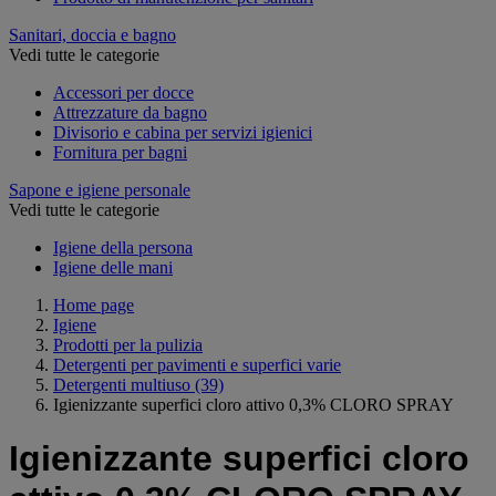
Sanitari, doccia e bagno
Vedi tutte le categorie
Accessori per docce
Attrezzature da bagno
Divisorio e cabina per servizi igienici
Fornitura per bagni
Sapone e igiene personale
Vedi tutte le categorie
Igiene della persona
Igiene delle mani
Home page
Igiene
Prodotti per la pulizia
Detergenti per pavimenti e superfici varie
Detergenti multiuso
(39)
Igienizzante superfici cloro attivo 0,3% CLORO SPRAY
Igienizzante superfici cloro