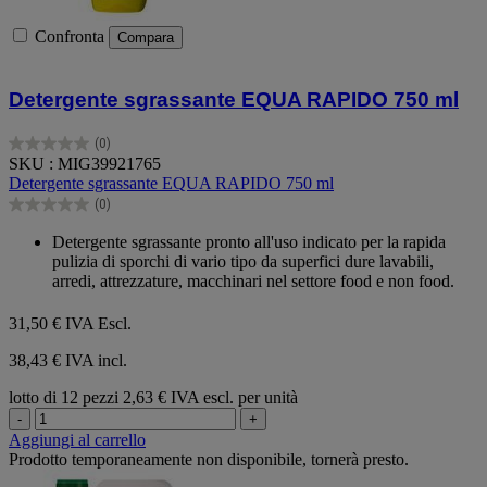
Confronta
Compara
Detergente sgrassante EQUA RAPIDO 750 ml
(0)
0.0
SKU : MIG39921765
su
Detergente sgrassante EQUA RAPIDO 750 ml
5
(0)
stelle.
0.0
su
Detergente sgrassante pronto all'uso indicato per la rapida
5
pulizia di sporchi di vario tipo da superfici dure lavabili,
stelle.
arredi, attrezzature, macchinari nel settore food e non food.
31,50 €
IVA Escl.
38,43 € IVA incl.
lotto di 12 pezzi
2,63 € IVA escl. per unità
-
+
Aggiungi al carrello
Prodotto temporaneamente non disponibile, tornerà presto.