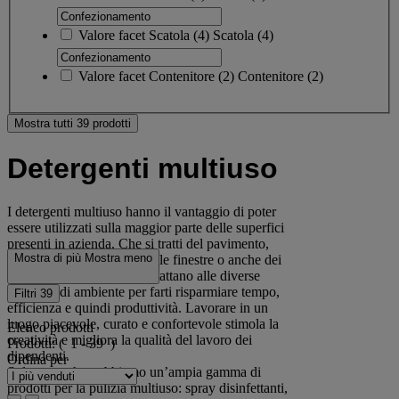
Valore facet
Scatola
(
4
)
Scatola
(4)
Valore facet
Contenitore
(
2
)
Contenitore
(2)
Mostra tutti 39 prodotti
Detergenti multiuso
I detergenti multiuso hanno il vantaggio di poter
essere utilizzati sulla maggior parte delle superfici
presenti in azienda. Che si tratti del pavimento,
Mostra di più
Mostra meno
delle pareti, del soffitto, delle finestre o anche dei
mobili, questi prodotti si adattano alle diverse
tipologie di ambiente per farti risparmiare tempo,
Filtri
39
efficienza e quindi produttività. Lavorare in un
luogo piacevole, curato e confortevole stimola la
Elenco prodotti
creatività e migliora la qualità del lavoro dei
Prodotti:
( 1 - 39 )
dipendenti.
Ordina per
Sul nostro shop abbiamo un’ampia gamma di
prodotti per la pulizia multiuso: spray disinfettanti,