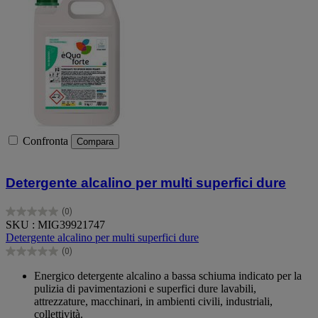
Confronta
Compara
Detergente alcalino per multi superfici dure
(0)
0.0
SKU : MIG39921747
su
Detergente alcalino per multi superfici dure
5
(0)
stelle.
0.0
su
Energico detergente alcalino a bassa schiuma indicato per la
5
pulizia di pavimentazioni e superfici dure lavabili,
stelle.
attrezzature, macchinari, in ambienti civili, industriali,
collettività.