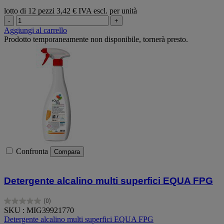
lotto di 12 pezzi
3,42 € IVA escl. per unità
-
+
Aggiungi al carrello
Prodotto temporaneamente non disponibile, tornerà presto.
Confronta
Compara
Detergente alcalino multi superfici EQUA FPG
(0)
0.0
SKU : MIG39921770
su
Detergente alcalino multi superfici EQUA FPG
5