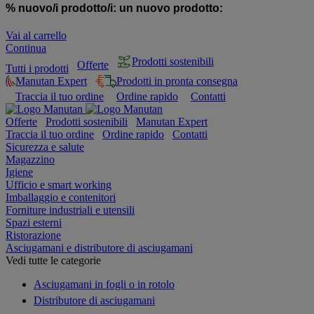
% nuovo/i prodotto/i:
un nuovo prodotto:
Vai al carrello
Continua
Prodotti sostenibili
Offerte
Tutti i prodotti
Manutan Expert
Prodotti in pronta consegna
Traccia il tuo ordine
Ordine rapido
Contatti
Offerte
Prodotti sostenibili
Manutan Expert
Traccia il tuo ordine
Ordine rapido
Contatti
Sicurezza e salute
Magazzino
Igiene
Ufficio e smart working
Imballaggio e contenitori
Forniture industriali e utensili
Spazi esterni
Ristorazione
Asciugamani e distributore di asciugamani
Vedi tutte le categorie
Asciugamani in fogli o in rotolo
Distributore di asciugamani