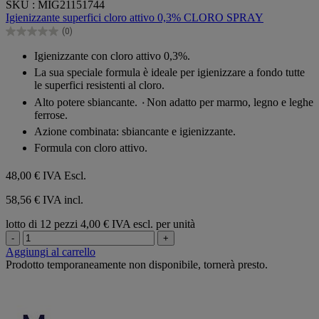
SKU : MIG21151744
su
Igienizzante superfici cloro attivo 0,3% CLORO SPRAY
5
(0)
stelle.
0.0
su
Igienizzante con cloro attivo 0,3%.
5
La sua speciale formula è ideale per igienizzare a fondo tutte
stelle.
le superfici resistenti al cloro.
Alto potere sbiancante. ٠Non adatto per marmo, legno e leghe
ferrose.
Azione combinata: sbiancante e igienizzante.
Formula con cloro attivo.
48,00 €
IVA Escl.
58,56 € IVA incl.
lotto di 12 pezzi
4,00 € IVA escl. per unità
-
+
Aggiungi al carrello
Prodotto temporaneamente non disponibile, tornerà presto.