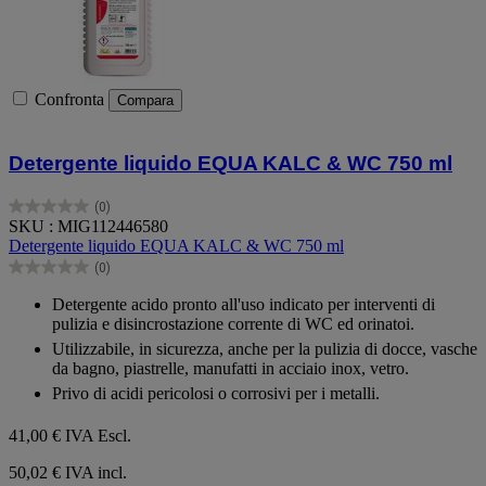
Confronta
Compara
Detergente liquido EQUA KALC & WC 750 ml
(0)
0.0
SKU : MIG112446580
su
Detergente liquido EQUA KALC & WC 750 ml
5
(0)
stelle.
0.0
su
Detergente acido pronto all'uso indicato per interventi di
5
pulizia e disincrostazione corrente di WC ed orinatoi.
stelle.
Utilizzabile, in sicurezza, anche per la pulizia di docce, vasche
da bagno, piastrelle, manufatti in acciaio inox, vetro.
Privo di acidi pericolosi o corrosivi per i metalli.
41,00 €
IVA Escl.
50,02 € IVA incl.