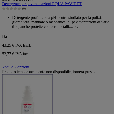
su
Detergente per pavimentazioni EQUA PAVIDET
5
(0)
stelle.
0.0
su
Detergente profumato a pH neutro studiato per la pulizia
5
giornaliera, manuale o meccanica, di pavimentazioni di vario
stelle.
tipo, anche protette con cere metallizzate.
Da
43,25 €
IVA Escl.
52,77 € IVA incl.
Vedi le 2 opzioni
Prodotto temporaneamente non disponibile, tornerà presto.