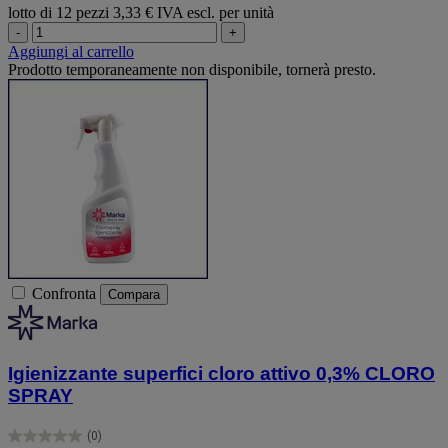
lotto di 12 pezzi
3,33 € IVA escl. per unità
-
+
Aggiungi al carrello
Prodotto temporaneamente non disponibile, tornerà presto.
Confronta
Compara
Igienizzante superfici cloro attivo 0,3% CLORO
SPRAY
(0)
0.0