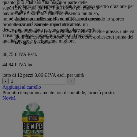
stelle.
quanto può adattarsi alla maggior parte delle
Prodotto estremamente versatile ad ampio spettro d’azione per
superfici della tua attività. Puoi usarlo per pulire il
pulire a fondo ed igienizzare.
pavimento e il soffitto. Tuttavia, essendo multiuso,
non è quindi specializzato. Pertanto, l'uso di questo
Agisce in modo rapido ed efficace rimuovendo lo sporco
prodotto rimarrà sempre meno efficace di un
senza intaccare le superfici trattate.
detergente progettato per una particolare superficie.
Indicato anche come pretrattante delle macchie grasse, unte ed
I risultati restano comunque ottimi e il rapporto
aloni dai tessuti in cotone e misti (cotone-poliestere) prima del
qualità/prezzo è decisamente migliore.
lavaggio in lavatrice.
36,75 €
IVA Escl.
44,84 € IVA incl.
lotto di 12 pezzi
3,06 € IVA escl. per unità
-
+
Aggiungi al carrello
Prodotto temporaneamente non disponibile, tornerà presto.
Novità