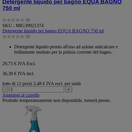
Detergente liquido per bagno EQUA BAGNO
750 ml
(0)
0.0
SKU : MIG39921374
su
Detergente liquido per bagno EQUA BAGNO 750 ml
5
(0)
stelle.
0.0
su
Detergente liquido pronto all'uso ad azione anticalcare e
5
brillantante studiato per la pulizia corrente del bagno.
stelle.
29,75 €
IVA Escl.
36,30 € IVA incl.
lotto di 12 pezzi
2,48 € IVA escl. per unità
-
+
Aggiungi al carrello
Prodotto temporaneamente non disponibile, tornerà presto.