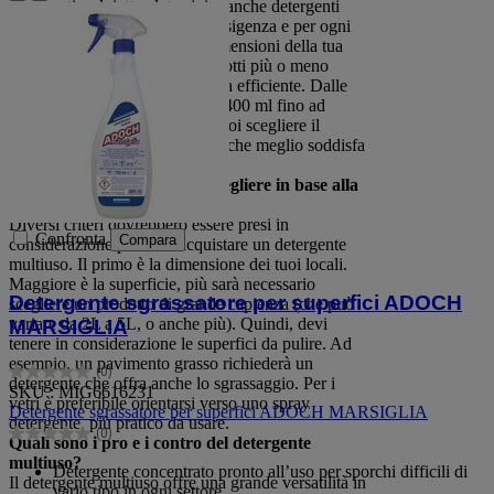
sgrassanti, salviette, detersivi o anche detergenti
disinfettanti... Ce n'è per ogni esigenza e per ogni
aspettativa. A seconda delle dimensioni della tua
attività, dovrai rivolgerti a prodotti più o meno
specifici per ottenere una pulizia efficiente. Dalle
semplici salviette agli spray da 400 ml fino ad
arrivare ai contenitori da 5L, puoi scegliere il
modello di detergente multiuso che meglio soddisfa
le tue esigenze.
Quale detergente multiuso scegliere in base alla
tua attività?
Diversi criteri dovrebbero essere presi in
Confronta
Compara
considerazione prima di acquistare un detergente
multiuso. Il primo è la dimensione dei tuoi locali.
Maggiore è la superficie, più sarà necessario
Detergente sgrassatore per superfici ADOCH
scegliere un prodotto di grande capienza (che può
variare da 2L a 5L, o anche più). Quindi, devi
MARSIGLIA
tenere in considerazione le superfici da pulire. Ad
esempio, un pavimento grasso richiederà un
(0)
0.0
detergente che offra anche lo sgrassaggio. Per i
SKU : MIG6616231
su
vetri è preferibile orientarsi verso uno spray
Detergente sgrassatore per superfici ADOCH MARSIGLIA
5
detergente, più pratico da usare.
(0)
stelle.
0.0
Quali sono i pro e i contro del detergente
su
multiuso?
Detergente concentrato pronto all’uso per sporchi difficili di
5
Il detergente multiuso offre una grande versatilità in
vario tipo in ogni settore.