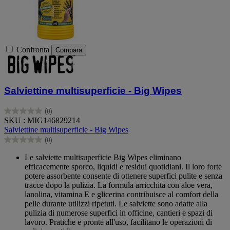
Confronta
Compara
Salviettine multisuperficie - Big Wipes
(0)
0.0
SKU : MIG146829214
su
Salviettine multisuperficie - Big Wipes
5
(0)
stelle.
0.0
su
Le salviette multisuperficie Big Wipes eliminano
5
efficacemente sporco, liquidi e residui quotidiani. Il loro forte
stelle.
potere assorbente consente di ottenere superfici pulite e senza
tracce dopo la pulizia. La formula arricchita con aloe vera,
lanolina, vitamina E e glicerina contribuisce al comfort della
pelle durante utilizzi ripetuti. Le salviette sono adatte alla
pulizia di numerose superfici in officine, cantieri e spazi di
lavoro. Pratiche e pronte all'uso, facilitano le operazioni di