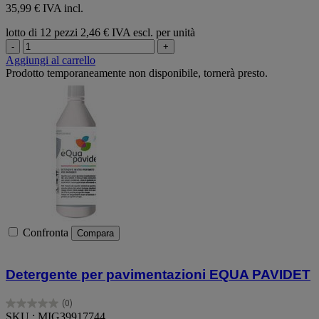
35,99 € IVA incl.
lotto di 12 pezzi
2,46 € IVA escl. per unità
-
+
Aggiungi al carrello
Prodotto temporaneamente non disponibile, tornerà presto.
Confronta
Compara
Detergente per pavimentazioni EQUA PAVIDET
(0)
0.0
SKU : MIG39917744