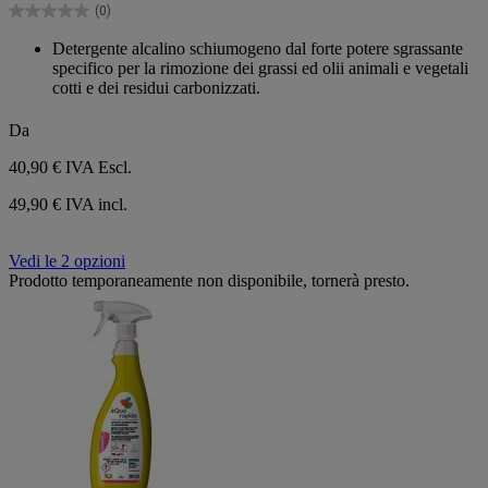
(0)
stelle.
0.0
su
Detergente alcalino schiumogeno dal forte potere sgrassante
5
specifico per la rimozione dei grassi ed olii animali e vegetali
stelle.
cotti e dei residui carbonizzati.
Da
40,90 €
IVA Escl.
49,90 € IVA incl.
Vedi le 2 opzioni
Prodotto temporaneamente non disponibile, tornerà presto.