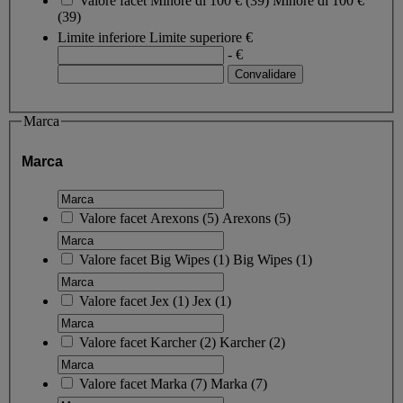
Valore facet
Minore di 100 €
(
39
)
Minore di 100 €
(39)
Limite inferiore
Limite superiore
€
- €
Marca
Marca
Valore facet
Arexons
(
5
)
Arexons
(5)
Valore facet
Big Wipes
(
1
)
Big Wipes
(1)
Valore facet
Jex
(
1
)
Jex
(1)
Valore facet
Karcher
(
2
)
Karcher
(2)
Valore facet
Marka
(
7
)
Marka
(7)