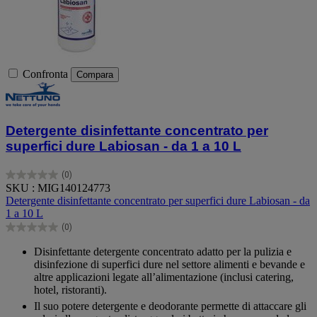
Confronta
Compara
Detergente disinfettante concentrato per
superfici dure Labiosan - da 1 a 10 L
(0)
0.0
SKU : MIG140124773
su
Detergente disinfettante concentrato per superfici dure Labiosan - da
5
1 a 10 L
stelle.
(0)
0.0
su
Disinfettante detergente concentrato adatto per la pulizia e
5
disinfezione di superfici dure nel settore alimenti e bevande e
stelle.
altre applicazioni legate all’alimentazione (inclusi catering,
hotel, ristoranti).
Il suo potere detergente e deodorante permette di attaccare gli