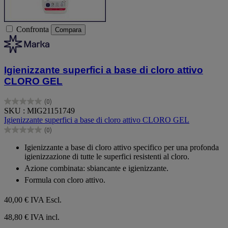
Confronta
Compara
Igienizzante superfici a base di cloro attivo
CLORO GEL
(0)
0.0
SKU : MIG21151749
su
Igienizzante superfici a base di cloro attivo CLORO GEL
5
(0)
stelle.
0.0
su
Igienizzante a base di cloro attivo specifico per una profonda
5
igienizzazione di tutte le superfici resistenti al cloro.
stelle.
Azione combinata: sbiancante e igienizzante.
Formula con cloro attivo.
40,00 €
IVA Escl.
48,80 € IVA incl.