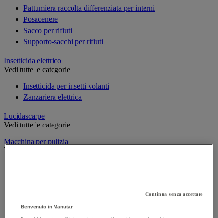
Pattumiera raccolta differenziata per interni
Posacenere
Sacco per rifiuti
Supporto-sacchi per rifiuti
Insetticida elettrico
Vedi tutte le categorie
Insetticida per insetti volanti
Zanzariera elettrica
Lucidascarpe
Vedi tutte le categorie
Macchina per pulizia
Vedi tutte le categorie
Aspiratore industriale
Idropulitrice ad alta pressione
Lavasciuga per pavimenti
Continua senza accettare
Monospazzola
Benvenuto in Manutan
Spazzatrice