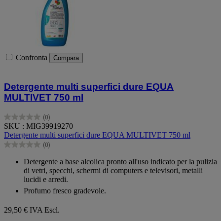
Confronta
Compara
Detergente multi superfici dure EQUA
MULTIVET 750 ml
(0)
0.0
SKU : MIG39919270
su
Detergente multi superfici dure EQUA MULTIVET 750 ml
5
(0)
stelle.
0.0
su
Detergente a base alcolica pronto all'uso indicato per la pulizia
5
di vetri, specchi, schermi di computers e televisori, metalli
stelle.
lucidi e arredi.
Profumo fresco gradevole.
29,50 €
IVA Escl.