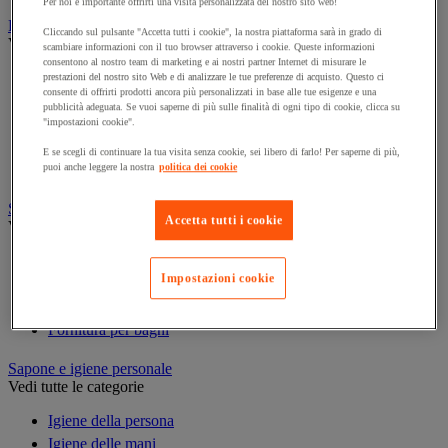
Per noi è importante offrirti una visita personalizzata del nostro sito web!
Prodotti per la pulizia
Cliccando sul pulsante "Accetta tutti i cookie", la nostra piattaforma sarà in grado di
Vedi tutte le categorie
scambiare informazioni con il tuo browser attraverso i cookie. Queste informazioni
consentono al nostro team di marketing e ai nostri partner Internet di misurare le
Deodorante
prestazioni del nostro sito Web e di analizzare le tue preferenze di acquisto. Questo ci
consente di offrirti prodotti ancora più personalizzati in base alle tue esigenze e una
Detergenti per pavimenti e superfici varie
pubblicità adeguata. Se vuoi saperne di più sulle finalità di ogni tipo di cookie, clicca su
Detersivi e prodotti per biancheria
"impostazioni cookie".
Prodotti per stoviglie
E se scegli di continuare la tua visita senza cookie, sei libero di farlo! Per saperne di più,
Prodotto di manutenzione per sanitari
puoi anche leggere la nostra
politica dei cookie
Sanitari, doccia e bagno
Accetta tutti i cookie
Vedi tutte le categorie
Accessori per docce
Impostazioni cookie
Attrezzature da bagno
Divisorio e cabina per servizi igienici
Fornitura per bagni
Sapone e igiene personale
Vedi tutte le categorie
Igiene della persona
Igiene delle mani