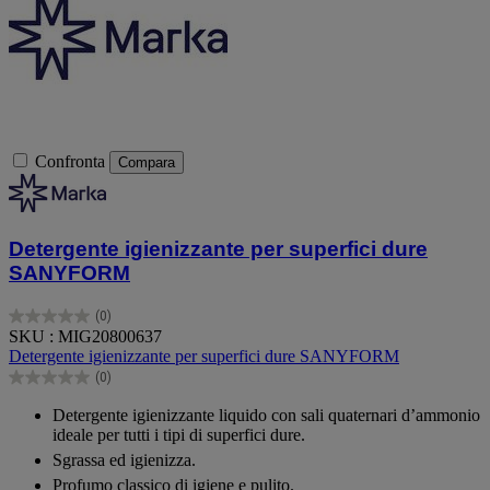
Confronta
Compara
Detergente igienizzante per superfici dure
SANYFORM
(0)
0.0
SKU : MIG20800637
su
Detergente igienizzante per superfici dure SANYFORM
5
(0)
stelle.
0.0
su
Detergente igienizzante liquido con sali quaternari d’ammonio
5
ideale per tutti i tipi di superfici dure.
stelle.
Sgrassa ed igienizza.
Profumo classico di igiene e pulito.