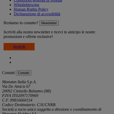
Condizioni generali di vendita
Whistleblowing
Human Rights Policy
Dichiarazione di accessibilità
Restiamo in contatto?
Newsletter
Iscriviti alla nostra newsletter e ricevi in anticipo le nostre
promozioni e offerte esclusive!
Iscriviti
Contatti
Contatti
Manutan Italia S.p.A.
Via De Amicis 67
20092 Cinisello Balsamo (MI)
P.IVA IT02097170969
C.F. 09816660154
Codice Destinatario: C3UCNRB
Società a socio unico soggetta a direzione e coordinamento di
Manutan Holding SA