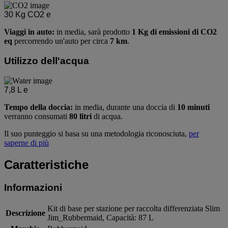
30
Kg CO2 e
Viaggi in auto:
in media, sarà prodotto
1 Kg di emissioni di CO2
eq
percorrendo un'auto per circa
7 km
.
Utilizzo dell'acqua
7,8
L e
Tempo della doccia:
in media, durante una doccia di
10 minuti
verranno consumati
80 litri
di acqua.
Il suo punteggio si basa su una metodologia riconosciuta,
per
saperne di più
Caratteristiche
Informazioni
Kit di base per stazione per raccolta differenziata Slim
Descrizione
Jim_Rubbermaid, Capacità: 87 L