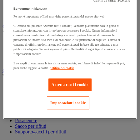
Continua senza accettare
Accessori per carrello per pulizie
Benvenuto in Manutan
Carrello per pulizie
Secchio per pulizie
Per noi è importante offrirti una visita personalizzata del nostro sito web!
Carta igienica e fazzoletti
Cliccando sul pulsante "Accetta tutti i cookie", la nostra piattaforma sarà in grado di
scambiare informazioni con il tuo browser attraverso i cookie. Queste informazioni
Vedi tutte le categorie
consentono al nostro team di marketing e ai nostri partner Internet di misurare le
prestazioni del nostro sito Web e di analizzare le tue preferenze di acquisto. Questo ci
Distributore di carta igienica
consente di offrirti prodotti ancora più personalizzati in base alle tue esigenze e una
Fazzoletti di carta
pubblicità adeguata. Se vuoi saperne di più sulle finalità di ogni tipo di cookie, clicca su
Rotolo formato maxi
"impostazioni cookie".
Rotolo formato piccolo
E se scegli di continuare la tua visita senza cookie, sei libero di farlo! Per saperne di più,
puoi anche leggere la nostra
politica dei cookie
Gestione dei rifiuti
Vedi tutte le categorie
Accetta tutti i cookie
Benna
Big bag
Pattumiera per interni ed esterni
Impostazioni cookie
Pattumiera per la raccolta differenziata e contenitore da
esterno
Pattumiera raccolta differenziata per interni
Posacenere
Sacco per rifiuti
Supporto-sacchi per rifiuti