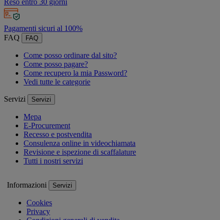
Reso entro 30 giorni
Pagamenti sicuri al 100%
FAQ
FAQ
Come posso ordinare dal sito?
Come posso pagare?
Come recupero la mia Password?
Vedi tutte le categorie
Servizi
Servizi
Mepa
E-Procurement
Recesso e postvendita
Consulenza online in videochiamata
Revisione e ispezione di scaffalature
Tutti i nostri servizi
Informazioni
Servizi
Cookies
Privacy