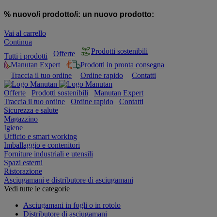
% nuovo/i prodotto/i:
un nuovo prodotto:
Vai al carrello
Continua
Prodotti sostenibili
Offerte
Tutti i prodotti
Manutan Expert
Prodotti in pronta consegna
Traccia il tuo ordine
Ordine rapido
Contatti
Offerte
Prodotti sostenibili
Manutan Expert
Traccia il tuo ordine
Ordine rapido
Contatti
Sicurezza e salute
Magazzino
Igiene
Ufficio e smart working
Imballaggio e contenitori
Forniture industriali e utensili
Spazi esterni
Ristorazione
Asciugamani e distributore di asciugamani
Vedi tutte le categorie
Asciugamani in fogli o in rotolo
Distributore di asciugamani