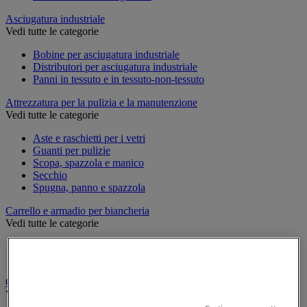
Asciugatura industriale
Vedi tutte le categorie
Bobine per asciugatura industriale
Distributori per asciugatura industriale
Panni in tessuto e in tessuto-non-tessuto
Attrezzatura per la pulizia e la manutenzione
Vedi tutte le categorie
Aste e raschietti per i vetri
Guanti per pulizie
Scopa, spazzola e manico
Secchio
Spugna, panno e spazzola
Carrello e armadio per biancheria
Vedi tutte le categorie
Carrello per biancheria
Cesto per biancheria e accessori
Carrello e secchio per pulizie
Vedi tutte le categorie