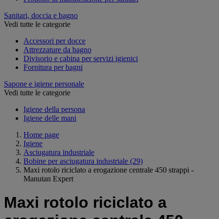
Sanitari, doccia e bagno
Vedi tutte le categorie
Accessori per docce
Attrezzature da bagno
Divisorio e cabina per servizi igienici
Fornitura per bagni
Sapone e igiene personale
Vedi tutte le categorie
Igiene della persona
Igiene delle mani
Home page
Igiene
Asciugatura industriale
Bobine per asciugatura industriale
(29)
Maxi rotolo riciclato a erogazione centrale 450 strappi -
Manutan Expert
Maxi rotolo riciclato a