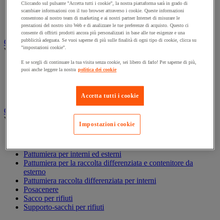
Cliccando sul pulsante "Accetta tutti i cookie", la nostra piattaforma sarà in grado di
Accessori per carrello per pulizie
scambiare informazioni con il tuo browser attraverso i cookie. Queste informazioni
Carrello per pulizie
consentono al nostro team di marketing e ai nostri partner Internet di misurare le
Secchio per pulizie
prestazioni del nostro sito Web e di analizzare le tue preferenze di acquisto. Questo ci
consente di offrirti prodotti ancora più personalizzati in base alle tue esigenze e una
pubblicità adeguata. Se vuoi saperne di più sulle finalità di ogni tipo di cookie, clicca su
Carta igienica e fazzoletti
"impostazioni cookie".
Vedi tutte le categorie
E se scegli di continuare la tua visita senza cookie, sei libero di farlo! Per saperne di più,
Distributore di carta igienica
puoi anche leggere la nostra
politica dei cookie
Fazzoletti di carta
Rotolo formato maxi
Rotolo formato piccolo
Accetta tutti i cookie
Gestione dei rifiuti
Vedi tutte le categorie
Impostazioni cookie
Benna
Big bag
Pattumiera per interni ed esterni
Pattumiera per la raccolta differenziata e contenitore da
esterno
Pattumiera raccolta differenziata per interni
Posacenere
Sacco per rifiuti
Supporto-sacchi per rifiuti