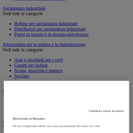
Asciugatura industriale
Vedi tutte le categorie
Bobine per asciugatura industriale
Distributori per asciugatura industriale
Panni in tessuto e in tessuto-non-tessuto
Attrezzatura per la pulizia e la manutenzione
Vedi tutte le categorie
Aste e raschietti per i vetri
Guanti per pulizie
Scopa, spazzola e manico
Secchio
Spugna, panno e spazzola
Carrello e armadio per biancheria
Vedi tutte le categorie
Carrello per biancheria
Continua senza accettare
Cesto per biancheria e accessori
Benvenuto in Manutan
Carrello e secchio per pulizie
Per noi è importante offrirti una visita personalizzata del nostro sito web!
Vedi tutte le categorie