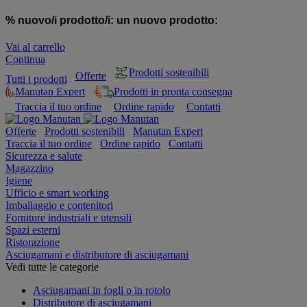
% nuovo/i prodotto/i:
un nuovo prodotto:
Vai al carrello
Continua
Prodotti sostenibili
Offerte
Tutti i prodotti
Manutan Expert
Prodotti in pronta consegna
Traccia il tuo ordine
Ordine rapido
Contatti
Offerte
Prodotti sostenibili
Manutan Expert
Traccia il tuo ordine
Ordine rapido
Contatti
Sicurezza e salute
Magazzino
Igiene
Ufficio e smart working
Imballaggio e contenitori
Forniture industriali e utensili
Spazi esterni
Ristorazione
Asciugamani e distributore di asciugamani
Vedi tutte le categorie
Asciugamani in fogli o in rotolo
Distributore di asciugamani