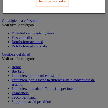
Impostazioni cookie
Accessori per carrello per pulizie
Carrello per pulizie
Secchio per pulizie
Carta igienica e fazzoletti
Vedi tutte le categorie
Distributore di carta igienica
Fazzoletti di carta
Rotolo formato maxi
Rotolo formato piccolo
Gestione dei rifiuti
Vedi tutte le categorie
Benna
Big bag
Pattumiera per interni ed esterni
Pattumiera per la raccolta differenziata e contenitore da
esterno
Pattumiera raccolta differenziata per interni
Posacenere
Sacco per rifiuti
Supporto-sacchi per rifiuti