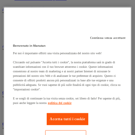
Asciugatura industriale
Vedi tutte le categorie
Bobine per asciugatura industriale
Distributori per asciugatura industriale
Panni in tessuto e in tessuto-non-tessuto
Continua senza accettare
Attrezzatura per la pulizia e la manutenzione
Benvenuto in Manutan
Vedi tutte le categorie
Per noi è importante offrirti una visita personalizzata del nostro sito web!
Aste e raschietti per i vetri
Cliccando sul pulsante "Accetta tutti i cookie", la nostra piattaforma sarà in grado di
Guanti per pulizie
scambiare informazioni con il tuo browser attraverso i cookie. Queste informazioni
Scopa, spazzola e manico
consentono al nostro team di marketing e ai nostri partner Internet di misurare le
prestazioni del nostro sito Web e di analizzare le tue preferenze di acquisto. Questo ci
Secchio
consente di offrirti prodotti ancora più personalizzati in base alle tue esigenze e una
Spugna, panno e spazzola
pubblicità adeguata. Se vuoi saperne di più sulle finalità di ogni tipo di cookie, clicca su
"impostazioni cookie".
Carrello e armadio per biancheria
Vedi tutte le categorie
E se scegli di continuare la tua visita senza cookie, sei libero di farlo! Per saperne di più,
puoi anche leggere la nostra
politica dei cookie
Carrello per biancheria
Cesto per biancheria e accessori
Accetta tutti i cookie
Carrello e secchio per pulizie
Vedi tutte le categorie