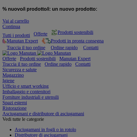
% nuovo/i prodotto/i:
un nuovo prodotto:
Vai al carrello
Continua
Prodotti sostenibili
Offerte
Tutti i prodotti
Manutan Expert
Prodotti in pronta consegna
Traccia il tuo ordine
Ordine rapido
Contatti
Offerte
Prodotti sostenibili
Manutan Expert
Traccia il tuo ordine
Ordine rapido
Contatti
Sicurezza e salute
Magazzino
Igiene
Ufficio e smart working
Imballaggio e contenitori
Forniture industriali e utensili
Spazi esterni
Ristorazione
Asciugamani e distributore di asciugamani
Vedi tutte le categorie
Asciugamani in fogli o in rotolo
Distributore di asciugamani