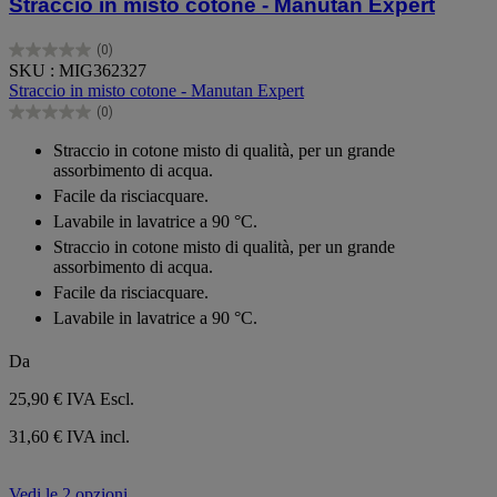
Straccio in misto cotone - Manutan Expert
(0)
0.0
SKU : MIG362327
su
Straccio in misto cotone - Manutan Expert
5
(0)
stelle.
0.0
su
Straccio in cotone misto di qualità, per un grande
5
assorbimento di acqua.
stelle.
Facile da risciacquare.
Lavabile in lavatrice a 90 °C.
Straccio in cotone misto di qualità, per un grande
assorbimento di acqua.
Facile da risciacquare.
Lavabile in lavatrice a 90 °C.
Da
25,90 €
IVA Escl.
31,60 € IVA incl.
Vedi le 2 opzioni