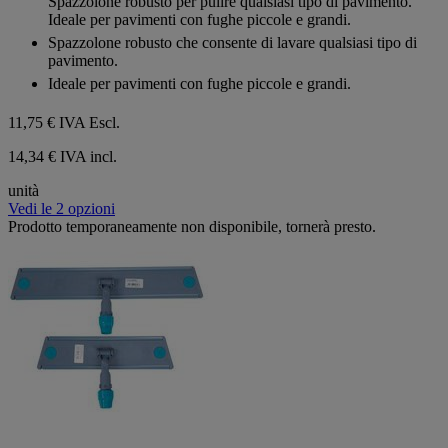
Spazzolone robusto per pulire qualsiasi tipo di pavimento.
stelle.
Ideale per pavimenti con fughe piccole e grandi.
Spazzolone robusto che consente di lavare qualsiasi tipo di
pavimento.
Ideale per pavimenti con fughe piccole e grandi.
11,75 €
IVA Escl.
14,34 € IVA incl.
unità
Vedi le 2 opzioni
Prodotto temporaneamente non disponibile, tornerà presto.