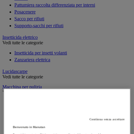
Pattumiera raccolta differenziata per interni
Posacenere
Sacco per rifiuti
Supporto-sacchi per rifiuti
Insetticida elettrico
Vedi tutte le categorie
Insetticida per insetti volanti
Zanzariera elettrica
Lucidascarpe
Vedi tutte le categorie
Macchina per pulizia
Vedi tutte le categorie
Aspiratore industriale
Idropulitrice ad alta pressione
Lavasciuga per pavimenti
Continua senza accettare
Monospazzola
Benvenuto in Manutan
Spazzatrice