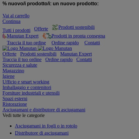
% nuovo/i prodotto/i:
un nuovo prodotto:
Vai al carrello
Continua
Prodotti sostenibili
Offerte
Tutti i prodotti
Manutan Expert
Prodotti in pronta consegna
Traccia il tuo ordine
Ordine rapido
Contatti
Offerte
Prodotti sostenibili
Manutan Expert
Traccia il tuo ordine
Ordine rapido
Contatti
Sicurezza e salute
Magazzino
Igiene
Ufficio e smart working
Imballaggio e contenitori
Forniture industriali e utensili
Spazi esterni
Ristorazione
Asciugamani e distributore di asciugamani
Vedi tutte le categorie
Asciugamani in fogli o in rotolo
Distributore di asciugamani