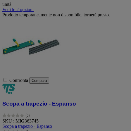
unità
Vedi le 2 opzioni
Prodotto temporaneamente non disponibile, tornerà presto.
Confronta
Compara
Scopa a trapezio - Espanso
(0)
0.0
SKU : MIG363745
su
Scopa a trapezio - Espanso
5