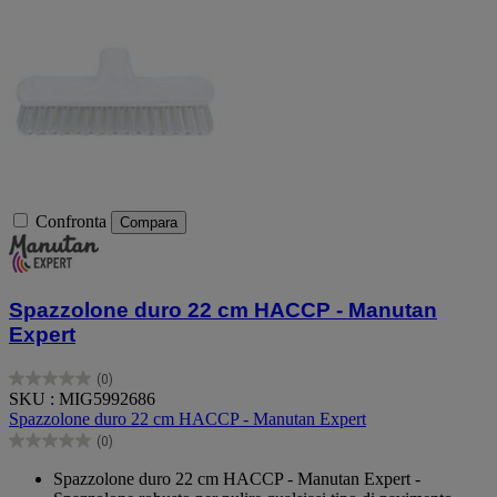
Confronta
Compara
Spazzolone duro 22 cm HACCP - Manutan
Expert
(0)
0.0
SKU : MIG5992686
su
Spazzolone duro 22 cm HACCP - Manutan Expert
5
(0)
stelle.
0.0
su
Spazzolone duro 22 cm HACCP - Manutan Expert -
5