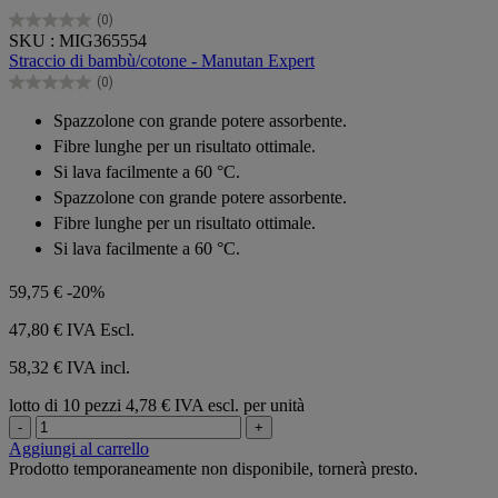
(0)
0.0
SKU : MIG365554
su
Straccio di bambù/cotone - Manutan Expert
5
(0)
stelle.
0.0
su
Spazzolone con grande potere assorbente.
5
Fibre lunghe per un risultato ottimale.
stelle.
Si lava facilmente a 60 °C.
Spazzolone con grande potere assorbente.
Fibre lunghe per un risultato ottimale.
Si lava facilmente a 60 °C.
59,75 €
-20%
47,80 €
IVA Escl.
58,32 € IVA incl.
lotto di 10 pezzi
4,78 € IVA escl. per unità
-
+
Aggiungi al carrello
Prodotto temporaneamente non disponibile, tornerà presto.