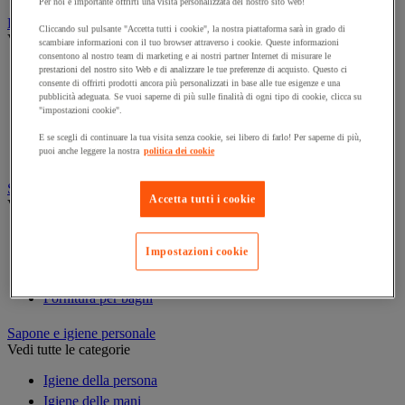
Per noi è importante offrirti una visita personalizzata del nostro sito web!
Prodotti per la pulizia
Cliccando sul pulsante "Accetta tutti i cookie", la nostra piattaforma sarà in grado di
Vedi tutte le categorie
scambiare informazioni con il tuo browser attraverso i cookie. Queste informazioni
consentono al nostro team di marketing e ai nostri partner Internet di misurare le
Deodorante
prestazioni del nostro sito Web e di analizzare le tue preferenze di acquisto. Questo ci
consente di offrirti prodotti ancora più personalizzati in base alle tue esigenze e una
Detergenti per pavimenti e superfici varie
pubblicità adeguata. Se vuoi saperne di più sulle finalità di ogni tipo di cookie, clicca su
Detersivi e prodotti per biancheria
"impostazioni cookie".
Prodotti per stoviglie
E se scegli di continuare la tua visita senza cookie, sei libero di farlo! Per saperne di più,
Prodotto di manutenzione per sanitari
puoi anche leggere la nostra
politica dei cookie
Sanitari, doccia e bagno
Accetta tutti i cookie
Vedi tutte le categorie
Accessori per docce
Impostazioni cookie
Attrezzature da bagno
Divisorio e cabina per servizi igienici
Fornitura per bagni
Sapone e igiene personale
Vedi tutte le categorie
Igiene della persona
Igiene delle mani