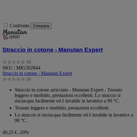
Confronta
Compara
Straccio in cotone - Manutan Expert
(0)
0.0
SKU : MIG502844
su
Straccio in cotone - Manutan Expert
5
(0)
stelle.
0.0
su
Straccio in cotone arricciato - Manutan Expert - Tessuto
5
leggero e morbido, prestazioni eccellenti. Lo straccio si
stelle.
risciacqua facilmente ed è lavabile in lavatrice a 90 °C.
Tessuto leggero e morbido, prestazioni eccellenti.
Lo straccio si risciacqua facilmente ed è lavabile in lavatrice a
90 °C.
49,25 €
-20%