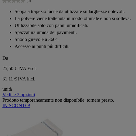
(0)
stelle.
0.0
su
Scopa a trapezio facile da utilizzare su larghezze notevoli.
5
La polvere viene trattenuta in modo ottimale e non si solleva.
stelle.
Utilizzabile solo con panni umidificati.
Spazzatura umida dei pavimenti.
Snodo girevole a 360°.
Accesso ai punti più difficili.
Da
25,50 €
IVA Escl.
31,11 € IVA incl.
unità
Vedi le 2 opzioni
Prodotto temporaneamente non disponibile, tornerà presto.
IN SCONTO!