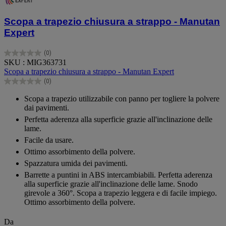
Scopa a trapezio chiusura a strappo - Manutan
Expert
(0)
0.0
SKU : MIG363731
su
Scopa a trapezio chiusura a strappo - Manutan Expert
5
(0)
stelle.
0.0
su
Scopa a trapezio utilizzabile con panno per togliere la polvere
5
dai pavimenti.
stelle.
Perfetta aderenza alla superficie grazie all'inclinazione delle
lame.
Facile da usare.
Ottimo assorbimento della polvere.
Spazzatura umida dei pavimenti.
Barrette a puntini in ABS intercambiabili. Perfetta aderenza
alla superficie grazie all'inclinazione delle lame. Snodo
girevole a 360°. Scopa a trapezio leggera e di facile impiego.
Ottimo assorbimento della polvere.
Da