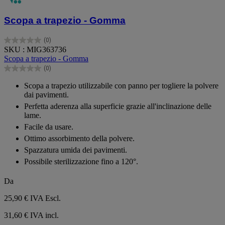
Scopa a trapezio - Gomma
(0)
0.0
SKU : MIG363736
su
Scopa a trapezio - Gomma
5
(0)
stelle.
0.0
su
Scopa a trapezio utilizzabile con panno per togliere la polvere
5
dai pavimenti.
stelle.
Perfetta aderenza alla superficie grazie all'inclinazione delle
lame.
Facile da usare.
Ottimo assorbimento della polvere.
Spazzatura umida dei pavimenti.
Possibile sterilizzazione fino a 120°.
Da
25,90 €
IVA Escl.
31,60 € IVA incl.