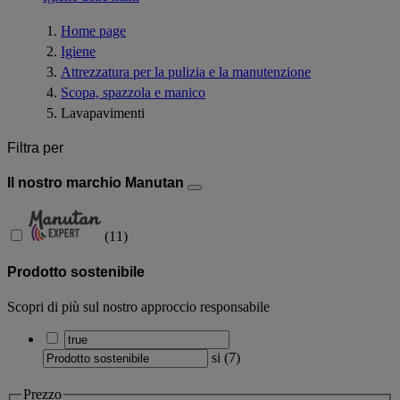
Home page
Igiene
Attrezzatura per la pulizia e la manutenzione
Scopa, spazzola e manico
Lavapavimenti
Filtra per
Il nostro marchio Manutan
(
11
)
Prodotto sostenibile
Scopri di più sul nostro approccio responsabile
si
(
7
)
Prezzo