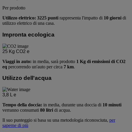
Per prodotto
Utilizzo elettrico: 3225 punti
rappresenta l'impatto di
10 giorni
di
utilizzo elettrico di una casa.
Impronta ecologica
25
Kg CO2 e
Viaggi in auto:
in media, sarà prodotto
1 Kg di emissioni di CO2
eq
percorrendo un'auto per circa
7 km
.
Utilizzo dell'acqua
3,8
L e
Tempo della doccia:
in media, durante una doccia di
10 minuti
verranno consumati
80 litri
di acqua.
Il suo punteggio si basa su una metodologia riconosciuta,
per
saperne di più