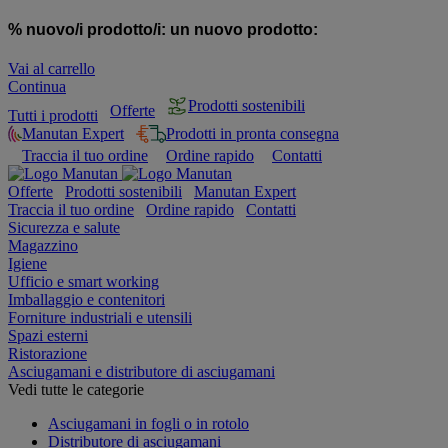
% nuovo/i prodotto/i:
un nuovo prodotto:
Vai al carrello
Continua
Prodotti sostenibili
Offerte
Tutti i prodotti
Manutan Expert
Prodotti in pronta consegna
Traccia il tuo ordine
Ordine rapido
Contatti
Offerte
Prodotti sostenibili
Manutan Expert
Traccia il tuo ordine
Ordine rapido
Contatti
Sicurezza e salute
Magazzino
Igiene
Ufficio e smart working
Imballaggio e contenitori
Forniture industriali e utensili
Spazi esterni
Ristorazione
Asciugamani e distributore di asciugamani
Vedi tutte le categorie
Asciugamani in fogli o in rotolo
Distributore di asciugamani