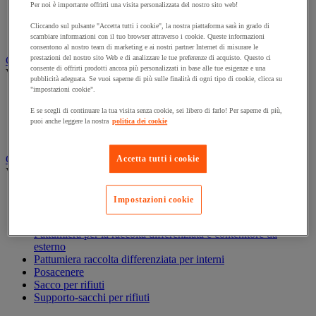
Per noi è importante offrirti una visita personalizzata del nostro sito web!
Accessori per carrello per pulizie
Carrello per pulizie
Cliccando sul pulsante "Accetta tutti i cookie", la nostra piattaforma sarà in grado di
Secchio per pulizie
scambiare informazioni con il tuo browser attraverso i cookie. Queste informazioni
consentono al nostro team di marketing e ai nostri partner Internet di misurare le
prestazioni del nostro sito Web e di analizzare le tue preferenze di acquisto. Questo ci
Carta igienica e fazzoletti
consente di offrirti prodotti ancora più personalizzati in base alle tue esigenze e una
Vedi tutte le categorie
pubblicità adeguata. Se vuoi saperne di più sulle finalità di ogni tipo di cookie, clicca su
"impostazioni cookie".
Distributore di carta igienica
Fazzoletti di carta
E se scegli di continuare la tua visita senza cookie, sei libero di farlo! Per saperne di più,
Rotolo formato maxi
puoi anche leggere la nostra
politica dei cookie
Rotolo formato piccolo
Gestione dei rifiuti
Accetta tutti i cookie
Vedi tutte le categorie
Benna
Impostazioni cookie
Big bag
Pattumiera per interni ed esterni
Pattumiera per la raccolta differenziata e contenitore da
esterno
Pattumiera raccolta differenziata per interni
Posacenere
Sacco per rifiuti
Supporto-sacchi per rifiuti