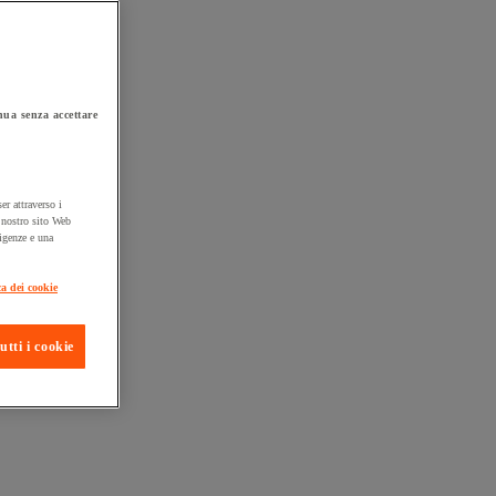
ua senza accettare
er attraverso i
l nostro sito Web
sigenze e una
ta consegna
ca dei cookie
utti i cookie