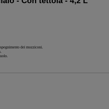
io - Con tettoia - 4,2 L
o spegnimento dei mozziconi.
.
suolo.