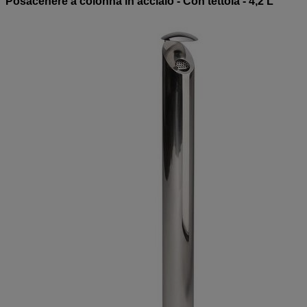
Posacenere a colonna in acciaio - Con tettoia - 4,2 L