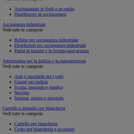
Asciugamani in fogli o in rotolo
Distributore di asciugamani
Asciugatura industriale
Vedi tutte le categorie
Bobine per asciugatura industriale
Distributori per asciugatura industriale
Panni in tessuto e in tessuto-non-tessuto
Attrezzatura per la pulizia e la manutenzione
Vedi tutte le categorie
Aste e raschietti per i vetri
Guanti per pulizie
Scopa, spazzola e manico
Secchio
Spugna, panno e spazzola
Carrello e armadio per biancheria
Vedi tutte le categorie
Carrello per biancheria
Cesto per biancheria e accessori