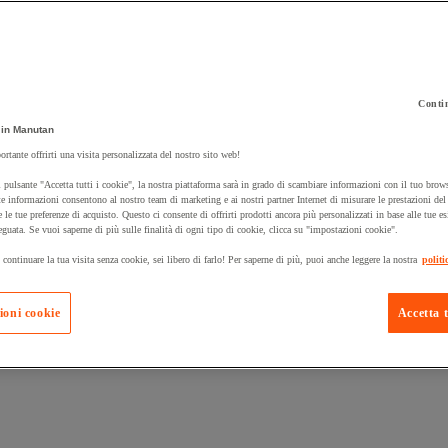
Contin
in Manutan
 carrello un prodotto:
ortante offrirti una visita personalizzata del nostro sito web!
 pulsante "Accetta tutti i cookie", la nostra piattaforma sarà in grado di scambiare informazioni con il tuo brows
e informazioni consentono al nostro team di marketing e ai nostri partner Internet di misurare le prestazioni de
e le tue preferenze di acquisto. Questo ci consente di offrirti prodotti ancora più personalizzati in base alle tue e
Prodotti in pron
Manutan Expert
eguata. Se vuoi saperne di più sulle finalità di ogni tipo di cookie, clicca su "impostazioni cookie".
 continuare la tua visita senza cookie, sei libero di farlo! Per saperne di più, puoi anche leggere la nostra
politi
ioni cookie
Accetta t