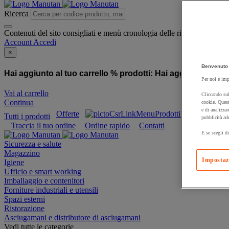
Ricerca
Contenuti del sito consigliati e menù cronologia delle ricerche
Account
Accedi
×
Benvenuto 
Hai aggiunto al tuo carrello % prodotti:
Hai aggiunto al tuo
Per noi è imp
Vai al carrello
Cliccando sul
Continua
cookie. Quest
e di analizzar
Offerte
Prodotti sostenibili
Tutti i prodotti
pubblicità ad
Traccia il tuo ordine
Ordine rapido
Contatti
E se scegli di
Sicurezza e salute
Magazzino
Impostaz
Igiene
Ufficio e smart working
Imballaggio e contenitori
Forniture industriali e utensili
Spazi esterni
Ristorazione
Asciugamani e distributore di asciugamani
Vedi tutte le categorie