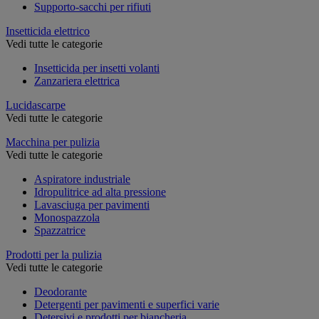
Supporto-sacchi per rifiuti
Insetticida elettrico
Vedi tutte le categorie
Insetticida per insetti volanti
Zanzariera elettrica
Lucidascarpe
Vedi tutte le categorie
Macchina per pulizia
Vedi tutte le categorie
Aspiratore industriale
Idropulitrice ad alta pressione
Lavasciuga per pavimenti
Monospazzola
Spazzatrice
Prodotti per la pulizia
Vedi tutte le categorie
Deodorante
Detergenti per pavimenti e superfici varie
Detersivi e prodotti per biancheria