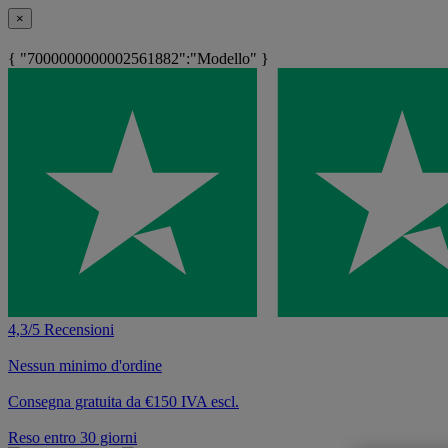
×
{ "7000000000002561882":"Modello" }
4,3/5 Recensioni
Nessun minimo d'ordine
Consegna gratuita da €150 IVA escl.
Reso entro 30 giorni