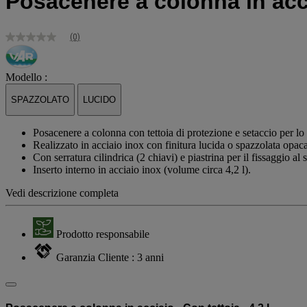
Posacenere a colonna in accia
(0)
Nessuna
valutazione
Stesso
link
Modello :
alla
pagina.
SPAZZOLATO
LUCIDO
Posacenere a colonna con tettoia di protezione e setaccio per l
Realizzato in acciaio inox con finitura lucida o spazzolata opaca
Con serratura cilindrica (2 chiavi) e piastrina per il fissaggio al 
Inserto interno in acciaio inox (volume circa 4,2 l).
Vedi descrizione completa
Prodotto responsabile
Garanzia Cliente : 3 anni