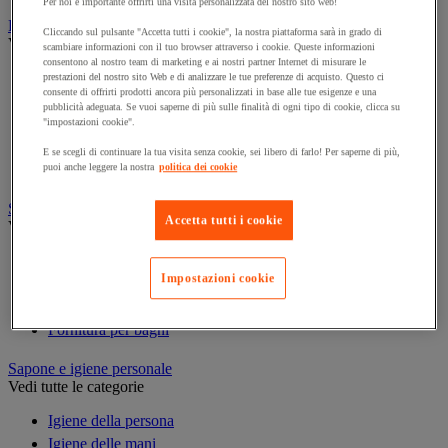
Per noi è importante offrirti una visita personalizzata del nostro sito web!
Prodotti per la pulizia
Cliccando sul pulsante "Accetta tutti i cookie", la nostra piattaforma sarà in grado di
Vedi tutte le categorie
scambiare informazioni con il tuo browser attraverso i cookie. Queste informazioni
consentono al nostro team di marketing e ai nostri partner Internet di misurare le
Deodorante
prestazioni del nostro sito Web e di analizzare le tue preferenze di acquisto. Questo ci
consente di offrirti prodotti ancora più personalizzati in base alle tue esigenze e una
Detergenti per pavimenti e superfici varie
pubblicità adeguata. Se vuoi saperne di più sulle finalità di ogni tipo di cookie, clicca su
Detersivi e prodotti per biancheria
"impostazioni cookie".
Prodotti per stoviglie
E se scegli di continuare la tua visita senza cookie, sei libero di farlo! Per saperne di più,
Prodotto di manutenzione per sanitari
puoi anche leggere la nostra
politica dei cookie
Sanitari, doccia e bagno
Accetta tutti i cookie
Vedi tutte le categorie
Accessori per docce
Impostazioni cookie
Attrezzature da bagno
Divisorio e cabina per servizi igienici
Fornitura per bagni
Sapone e igiene personale
Vedi tutte le categorie
Igiene della persona
Igiene delle mani