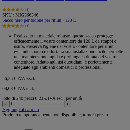
(1)
4.0
SKU : MIG366346
su
Sacco nero per bidone per rifiuti - 120 L
5
(1)
stelle.
4.0
1
su
Realizzato in materiale robusto, questo sacco protegge
recensione
5
efficacemente il vostro contenitore da 120 L da strappi e
stelle.
usura. Preserva l'igiene del vostro contenitore per rifiuti
1
evitando sporco e odori. La sua installazione facile permette
recensione
una manutenzione rapida e prolunga la durata del vostro
contenitore. Adatto agli usi quotidiani, è perfettamente
adeguato agli ambienti domestici o professionali.
56,25 €
IVA Escl.
68,63 € IVA incl.
lotto di 240 pezzi
0,23 € IVA escl. per unità
-
+
Aggiungi al carrello
Prodotto temporaneamente non disponibile, tornerà presto.