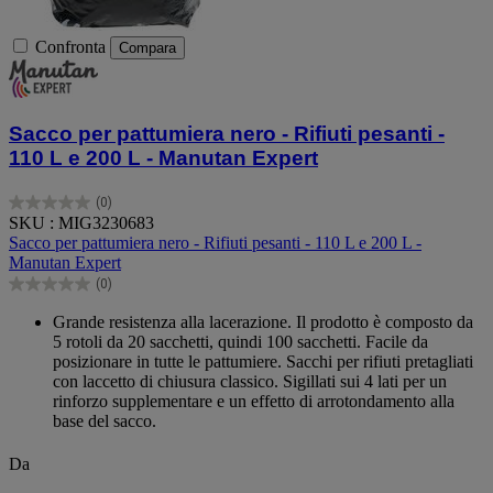
Confronta
Compara
Sacco per pattumiera nero - Rifiuti pesanti -
110 L e 200 L - Manutan Expert
(0)
0.0
SKU : MIG3230683
su
Sacco per pattumiera nero - Rifiuti pesanti - 110 L e 200 L -
5
Manutan Expert
stelle.
(0)
0.0
su
Grande resistenza alla lacerazione. Il prodotto è composto da
5
5 rotoli da 20 sacchetti, quindi 100 sacchetti. Facile da
stelle.
posizionare in tutte le pattumiere. Sacchi per rifiuti pretagliati
con laccetto di chiusura classico. Sigillati sui 4 lati per un
rinforzo supplementare e un effetto di arrotondamento alla
base del sacco.
Da