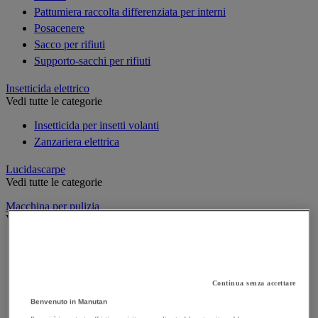
Pattumiera raccolta differenziata per interni
Posacenere
Sacco per rifiuti
Supporto-sacchi per rifiuti
Insetticida elettrico
Vedi tutte le categorie
Insetticida per insetti volanti
Zanzariera elettrica
Lucidascarpe
Vedi tutte le categorie
Macchina per pulizia
Vedi tutte le categorie
Aspiratore industriale
Idropulitrice ad alta pressione
Lavasciuga per pavimenti
Continua senza accettare
Monospazzola
Benvenuto in Manutan
Spazzatrice