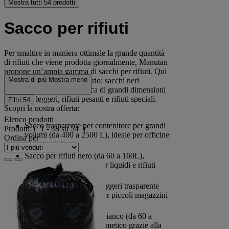
Mostra tutti 54 prodotti
Sacco per rifiuti
Per smaltire in maniera ottimale la grande quantità
di rifiuti che viene prodotta giornalmente, Manutan
propone un’ampia gamma di sacchi per rifiuti. Qui
Mostra di più
Mostra meno
puoi trovare tutto il necessario: sacchi neri
industriali e sacchi di plastica di grandi dimensioni
per rifiuti leggeri, rifiuti pesanti e rifiuti speciali.
Filtri
54
Scopri la nostra offerta:
Elenco prodotti
Sacco trasparente per contenitore per grandi
Prodotti:
( 1 - 48 su 54 )
volumi (da 400 a 2500 L), ideale per officine
Ordina per
e magazzini;
Sacco per rifiuti nero (da 60 a 160L),
particolarmente adatto per liquidi e rifiuti
leggeri;
Sacco per rifiuti urbani leggeri trasparente
(da 30 a 110 L), ideale per piccoli magazzini
e uffici;
Sacco per rifiuti pesanti bianco (da 60 a
160L), completamente ermetico grazie alla