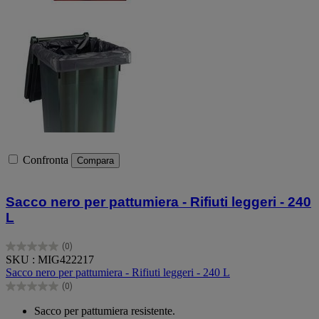
Confronta
Compara
Sacco nero per pattumiera - Rifiuti leggeri - 240
L
(0)
0.0
SKU : MIG422217
su
Sacco nero per pattumiera - Rifiuti leggeri - 240 L
5
(0)
stelle.
0.0
su
Sacco per pattumiera resistente.
5