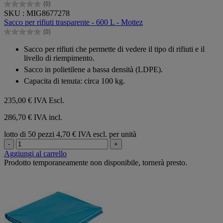
(0)
0.0
SKU : MIG8677278
su
Sacco per rifiuti trasparente - 600 L - Mottez
5
(0)
stelle.
0.0
su
Sacco per rifiuti che permette di vedere il tipo di rifiuti e il
5
livello di riempimento.
stelle.
Sacco in polietilene a bassa densità (LDPE).
Capacita di tenuta: circa 100 kg.
235,00 €
IVA Escl.
286,70 € IVA incl.
lotto di 50 pezzi
4,70 € IVA escl. per unità
-
+
Aggiungi al carrello
Prodotto temporaneamente non disponibile, tornerà presto.