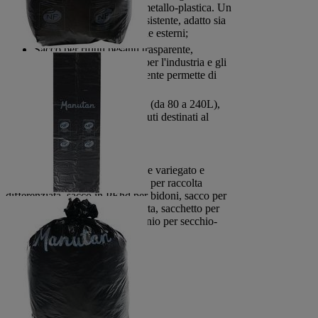
chiusura con cordino in metallo-plastica. Un
modello estremamente resistente, adatto sia
per gli ambienti interni che esterni;
Sacco per rifiuti pesanti trasparente,
particolarmente indicato per l'industria e gli
uffici. Il materiale trasparente permette di
controllare il contenuto;
Lotto di sacchi in plastica (da 80 a 240L),
ideale per tutti i tipi di rifiuti destinati al
compostaggio.
Il catalogo di Manutan è ampio e variegato e
include anche: sacco pattumiera per raccolta
differenziata, sacco in PEhd per bidoni, sacco per
la raccolta dei rifiuti verdi in carta, sacchetto per
supporto Smart, sacco in alluminio per secchio-
posacenere Elite TM.