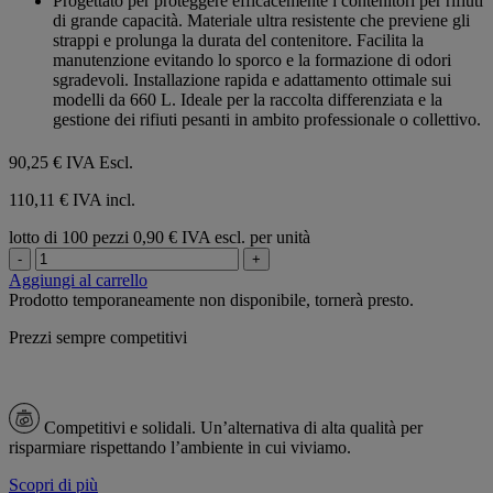
Progettato per proteggere efficacemente i contenitori per rifiuti
5
di grande capacità. Materiale ultra resistente che previene gli
stelle.
strappi e prolunga la durata del contenitore. Facilita la
manutenzione evitando lo sporco e la formazione di odori
sgradevoli. Installazione rapida e adattamento ottimale sui
modelli da 660 L. Ideale per la raccolta differenziata e la
gestione dei rifiuti pesanti in ambito professionale o collettivo.
90,25 €
IVA Escl.
110,11 € IVA incl.
lotto di 100 pezzi
0,90 € IVA escl. per unità
-
+
Aggiungi al carrello
Prodotto temporaneamente non disponibile, tornerà presto.
Prezzi sempre competitivi
Competitivi e solidali.
Un’alternativa di alta qualità per
risparmiare rispettando l’ambiente in cui viviamo.
Scopri di più