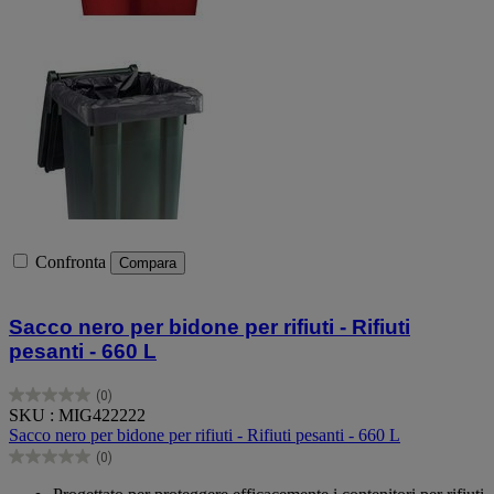
Confronta
Compara
Sacco nero per bidone per rifiuti - Rifiuti
pesanti - 660 L
(0)
0.0
SKU : MIG422222
su
Sacco nero per bidone per rifiuti - Rifiuti pesanti - 660 L
5
(0)
stelle.
0.0
su