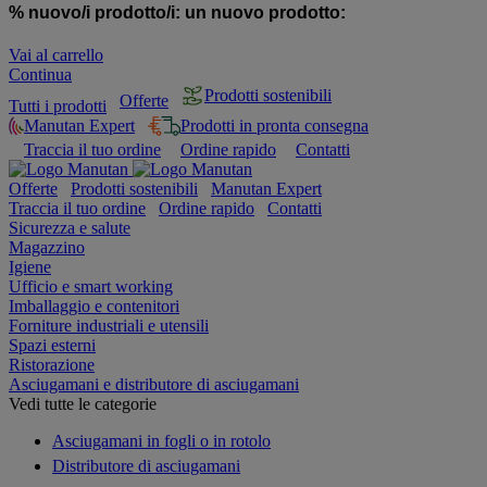
% nuovo/i prodotto/i:
un nuovo prodotto:
Vai al carrello
Continua
Prodotti sostenibili
Offerte
Tutti i prodotti
Manutan Expert
Prodotti in pronta consegna
Traccia il tuo ordine
Ordine rapido
Contatti
Offerte
Prodotti sostenibili
Manutan Expert
Traccia il tuo ordine
Ordine rapido
Contatti
Sicurezza e salute
Magazzino
Igiene
Ufficio e smart working
Imballaggio e contenitori
Forniture industriali e utensili
Spazi esterni
Ristorazione
Asciugamani e distributore di asciugamani
Vedi tutte le categorie
Asciugamani in fogli o in rotolo
Distributore di asciugamani