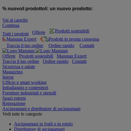
% nuovo/i prodotto/i:
un nuovo prodotto:
Vai al carrello
Continua
Prodotti sostenibili
Offerte
Tutti i prodotti
Manutan Expert
Prodotti in pronta consegna
Traccia il tuo ordine
Ordine rapido
Contatti
Offerte
Prodotti sostenibili
Manutan Expert
Traccia il tuo ordine
Ordine rapido
Contatti
Sicurezza e salute
Magazzino
Igiene
Ufficio e smart working
Imballaggio e contenitori
Forniture industriali e utensili
Spazi esterni
Ristorazione
Asciugamani e distributore di asciugamani
Vedi tutte le categorie
Asciugamani in fogli o in rotolo
Distributore di asciugamani