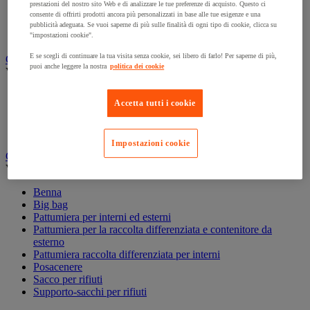
prestazioni del nostro sito Web e di analizzare le tue preferenze di acquisto. Questo ci
Accessori per carrello per pulizie
consente di offrirti prodotti ancora più personalizzati in base alle tue esigenze e una
Carrello per pulizie
pubblicità adeguata. Se vuoi saperne di più sulle finalità di ogni tipo di cookie, clicca su
Secchio per pulizie
"impostazioni cookie".
E se scegli di continuare la tua visita senza cookie, sei libero di farlo! Per saperne di più,
Carta igienica e fazzoletti
puoi anche leggere la nostra
politica dei cookie
Vedi tutte le categorie
Distributore di carta igienica
Accetta tutti i cookie
Fazzoletti di carta
Rotolo formato maxi
Rotolo formato piccolo
Impostazioni cookie
Gestione dei rifiuti
Vedi tutte le categorie
Benna
Big bag
Pattumiera per interni ed esterni
Pattumiera per la raccolta differenziata e contenitore da
esterno
Pattumiera raccolta differenziata per interni
Posacenere
Sacco per rifiuti
Supporto-sacchi per rifiuti