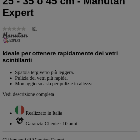
25 - 35 o 45 cm - Manutan
Expert
(0)
Nessuna
valutazione
Stesso
link
alla
Ideale per ottenere rapidamente dei vetri
pagina.
scintillanti
Spatola tergivetro più leggera.
Pulizia dei vetri più rapida.
Montaggio su asta per pulizie in altezza.
Vedi descrizione completa
Realizzato in Italia
Garanzia Cliente : 10 anni
Gli impegni di Manutan Expert