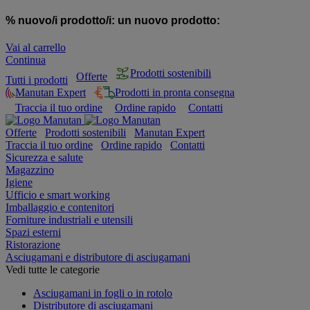
% nuovo/i prodotto/i:
un nuovo prodotto:
Vai al carrello
Continua
Prodotti sostenibili
Offerte
Tutti i prodotti
Manutan Expert
Prodotti in pronta consegna
Traccia il tuo ordine
Ordine rapido
Contatti
Offerte
Prodotti sostenibili
Manutan Expert
Traccia il tuo ordine
Ordine rapido
Contatti
Sicurezza e salute
Magazzino
Igiene
Ufficio e smart working
Imballaggio e contenitori
Forniture industriali e utensili
Spazi esterni
Ristorazione
Asciugamani e distributore di asciugamani
Vedi tutte le categorie
Asciugamani in fogli o in rotolo
Distributore di asciugamani