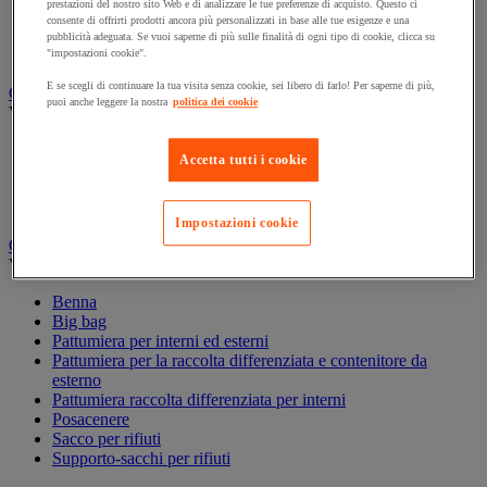
prestazioni del nostro sito Web e di analizzare le tue preferenze di acquisto. Questo ci
Accessori per carrello per pulizie
consente di offrirti prodotti ancora più personalizzati in base alle tue esigenze e una
Carrello per pulizie
pubblicità adeguata. Se vuoi saperne di più sulle finalità di ogni tipo di cookie, clicca su
Secchio per pulizie
"impostazioni cookie".
E se scegli di continuare la tua visita senza cookie, sei libero di farlo! Per saperne di più,
Carta igienica e fazzoletti
puoi anche leggere la nostra
politica dei cookie
Vedi tutte le categorie
Distributore di carta igienica
Accetta tutti i cookie
Fazzoletti di carta
Rotolo formato maxi
Rotolo formato piccolo
Impostazioni cookie
Gestione dei rifiuti
Vedi tutte le categorie
Benna
Big bag
Pattumiera per interni ed esterni
Pattumiera per la raccolta differenziata e contenitore da
esterno
Pattumiera raccolta differenziata per interni
Posacenere
Sacco per rifiuti
Supporto-sacchi per rifiuti