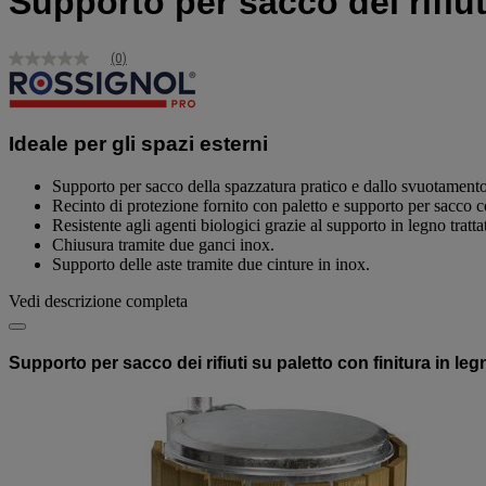
Supporto per sacco dei rifiut
(0)
Nessuna
valutazione
Stesso
link
alla
Ideale per gli spazi esterni
pagina.
Supporto per sacco della spazzatura pratico e dallo svuotamento 
Recinto di protezione fornito con paletto e supporto per sacco 
Resistente agli agenti biologici grazie al supporto in legno tratta
Chiusura tramite due ganci inox.
Supporto delle aste tramite due cinture in inox.
Vedi descrizione completa
Supporto per sacco dei rifiuti su paletto con finitura in leg