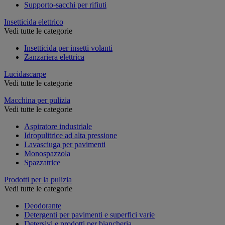
Supporto-sacchi per rifiuti
Insetticida elettrico
Vedi tutte le categorie
Insetticida per insetti volanti
Zanzariera elettrica
Lucidascarpe
Vedi tutte le categorie
Macchina per pulizia
Vedi tutte le categorie
Aspiratore industriale
Idropulitrice ad alta pressione
Lavasciuga per pavimenti
Monospazzola
Spazzatrice
Prodotti per la pulizia
Vedi tutte le categorie
Deodorante
Detergenti per pavimenti e superfici varie
Detersivi e prodotti per biancheria