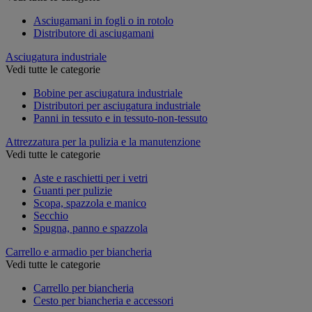
Asciugamani in fogli o in rotolo
Distributore di asciugamani
Asciugatura industriale
Vedi tutte le categorie
Bobine per asciugatura industriale
Distributori per asciugatura industriale
Panni in tessuto e in tessuto-non-tessuto
Attrezzatura per la pulizia e la manutenzione
Vedi tutte le categorie
Aste e raschietti per i vetri
Guanti per pulizie
Scopa, spazzola e manico
Secchio
Spugna, panno e spazzola
Carrello e armadio per biancheria
Vedi tutte le categorie
Carrello per biancheria
Cesto per biancheria e accessori