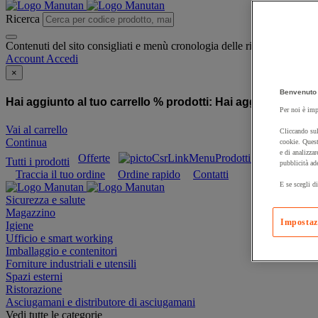
Ricerca
Contenuti del sito consigliati e menù cronologia delle ricerche
Account
Accedi
×
Benvenuto 
Hai aggiunto al tuo carrello % prodotti:
Hai aggiunto al tuo
Per noi è imp
Vai al carrello
Cliccando sul
Continua
cookie. Quest
e di analizzar
Offerte
Prodotti sostenibili
Tutti i prodotti
pubblicità ad
Traccia il tuo ordine
Ordine rapido
Contatti
E se scegli di
Sicurezza e salute
Magazzino
Impostaz
Igiene
Ufficio e smart working
Imballaggio e contenitori
Forniture industriali e utensili
Spazi esterni
Ristorazione
Asciugamani e distributore di asciugamani
Vedi tutte le categorie