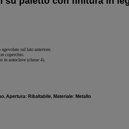
i su paletto con finitura in le
agevolato sul lato anteriore.
con coperchio.
to in autoclave (classe 4).
no, Apertura: Ribaltabile, Materiale: Metallo