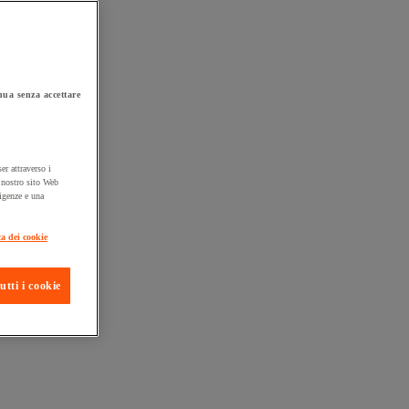
ua senza accettare
er attraverso i
l nostro sito Web
sigenze e una
ta consegna
ca dei cookie
utti i cookie