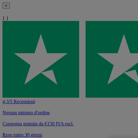
×
{ }
4,3/5 Recensioni
Nessun minimo d'ordine
Consegna gratuita da €150 IVA escl.
Reso entro 30 giorni