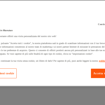
Contin
in Manutan
 carrello un prodotto:
ortante offrirti una visita personalizzata del nostro sito web!
 pulsante "Accetta tutti i cookie", la nostra piattaforma sarà in grado di scambiare informazioni con il tuo brows
e informazioni consentono al nostro team di marketing e ai nostri partner Internet di misurare le prestazioni de
e le tue preferenze di acquisto. Questo ci consente di offrirti prodotti ancora più personalizzati in base alle tue e
Prodotti in pron
Manutan Expert
eguata. Se vuoi saperne di più sulle finalità di ogni tipo di cookie, clicca su "impostazioni cookie".
 continuare la tua visita senza cookie, sei libero di farlo! Per saperne di più, puoi anche leggere la nostra
politi
ioni cookie
Accetta t