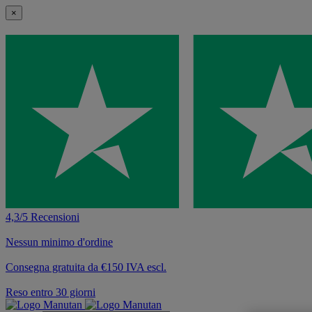
×
4,3/5 Recensioni
Nessun minimo d'ordine
Consegna gratuita da €150 IVA escl.
Reso entro 30 giorni