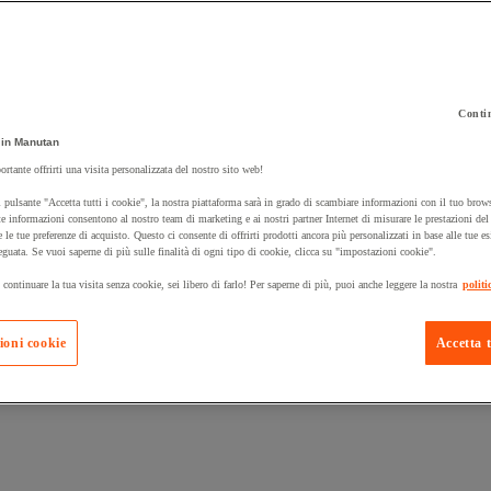
Contin
 carrello un prodotto:
in Manutan
ortante offrirti una visita personalizzata del nostro sito web!
 pulsante "Accetta tutti i cookie", la nostra piattaforma sarà in grado di scambiare informazioni con il tuo brows
Prodotti in pron
e informazioni consentono al nostro team di marketing e ai nostri partner Internet di misurare le prestazioni de
Manutan Expert
e le tue preferenze di acquisto. Questo ci consente di offrirti prodotti ancora più personalizzati in base alle tue e
eguata. Se vuoi saperne di più sulle finalità di ogni tipo di cookie, clicca su "impostazioni cookie".
 continuare la tua visita senza cookie, sei libero di farlo! Per saperne di più, puoi anche leggere la nostra
politi
ioni cookie
Accetta t