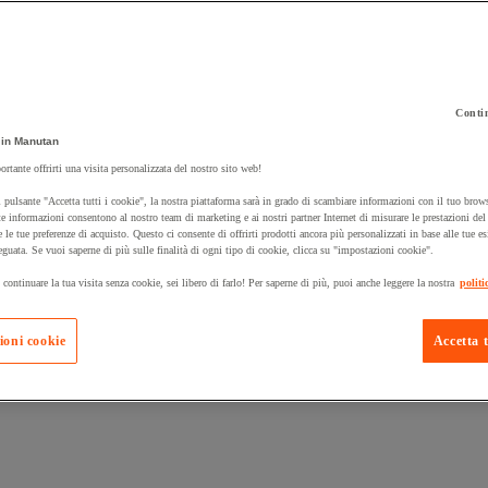
Contin
in Manutan
 carrello un prodotto:
ortante offrirti una visita personalizzata del nostro sito web!
 pulsante "Accetta tutti i cookie", la nostra piattaforma sarà in grado di scambiare informazioni con il tuo brows
e informazioni consentono al nostro team di marketing e ai nostri partner Internet di misurare le prestazioni de
e le tue preferenze di acquisto. Questo ci consente di offrirti prodotti ancora più personalizzati in base alle tue e
Prodotti in pron
Manutan Expert
eguata. Se vuoi saperne di più sulle finalità di ogni tipo di cookie, clicca su "impostazioni cookie".
 continuare la tua visita senza cookie, sei libero di farlo! Per saperne di più, puoi anche leggere la nostra
politi
ioni cookie
Accetta t