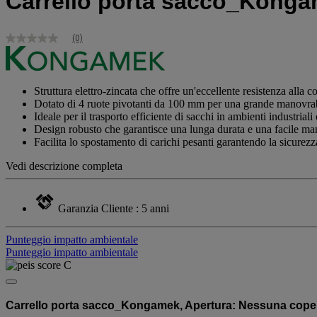
Carrello porta sacco_Kong
(0)
Nessuna
valutazione
Stesso
link
alla
Struttura elettro-zincata che offre un'eccellente resistenza alla c
pagina.
Dotato di 4 ruote pivotanti da 100 mm per una grande manovrab
Ideale per il trasporto efficiente di sacchi in ambienti industrial
Design robusto che garantisce una lunga durata e una facile ma
Facilita lo spostamento di carichi pesanti garantendo la sicurezza
Vedi descrizione completa
Garanzia Cliente : 5 anni
Punteggio impatto ambientale
Punteggio impatto ambientale
Carrello porta sacco_Kongamek, Apertura: Nessuna copertu