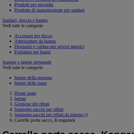
Prodotti per stoviglie
Prodotto di manutenzione per sanitari
Sanitari, doccia e bagno
Vedi tutte le categorie
Accessori per docce
Attrezzature da bagno
Divisorio e cabina per servizi igienici
Fornitura per bagni
Sapone e igiene personale
Vedi tutte le categorie
Igiene della persona
Igiene delle mani
Home page
Igiene
Gestione dei rifiuti
Supporto-sacchi per rifiuti
Supporto-sacchi per rifiuti da interno
()
Carrello porta sacco_Kongamek