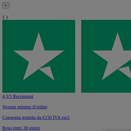
×
{ }
4,3/5 Recensioni
Nessun minimo d'ordine
Consegna gratuita da €150 IVA escl.
Reso entro 30 giorni