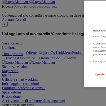
Ricerca
Contenuti del sito consigliati e menù cronologia delle ricerche
Account
Accedi
×
Benvenuto 
Hai aggiunto al tuo carrello % prodotti:
Hai aggiunto al tuo
Per noi è imp
Vai al carrello
Cliccando sul
Continua
cookie. Quest
e di analizzar
Offerte
Prodotti sostenibili
Tutti i prodotti
pubblicità ad
Traccia il tuo ordine
Ordine rapido
Contatti
E se scegli di
Sicurezza e salute
Magazzino
Impostaz
Igiene
Ufficio e smart working
Imballaggio e contenitori
Forniture industriali e utensili
Spazi esterni
Ristorazione
Asciugamani e distributore di asciugamani
Vedi tutte le categorie