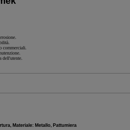
amek
orrosione.
ilità.
i o commerciali.
nutenzione.
 dell'utente.
ra, Materiale: Metallo, Pattumiera