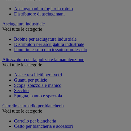
Asciugamani in fogli o in rotolo
Distributore di asciugamani
Asciugatura industriale
Vedi tutte le categorie
Bobine per asciugatura industriale
Distributori per asciugatura industriale
Panni in tessuto e in tessuto-non-tessuto
Attrezzatura per la pulizia e la manutenzione
Vedi tutte le categorie
Aste e raschietti per i vetri
Guanti per pulizie
Scopa, spazzola e manico
Secchio
Spugna, panno e spazzola
Carrello e armadio per biancheria
Vedi tutte le categorie
Carrello per biancheria
Cesto per biancheria e accessori