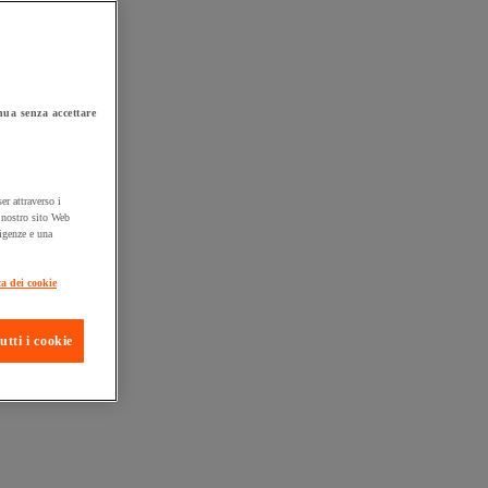
ua senza accettare
er attraverso i
l nostro sito Web
sigenze e una
ta consegna
ca dei cookie
utti i cookie