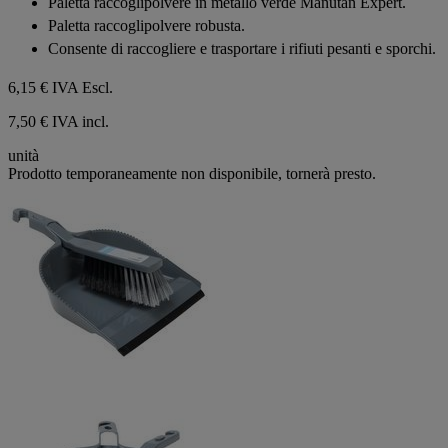
Paletta raccoglipolvere in metallo verde Manutan Expert.
recensione
5
Paletta raccoglipolvere robusta.
stelle.
1
Consente di raccogliere e trasportare i rifiuti pesanti e sporchi.
recensione
6,15 €
IVA Escl.
7,50 € IVA incl.
unità
Prodotto temporaneamente non disponibile, tornerà presto.