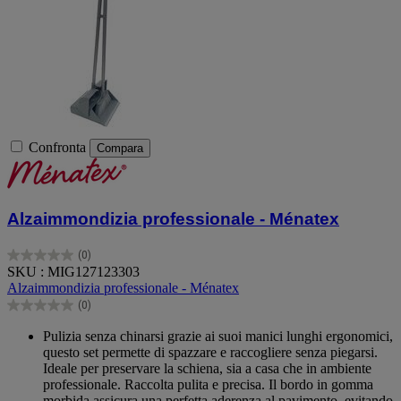
Confronta
Compara
Alzaimmondizia professionale - Ménatex
(0)
0.0
SKU : MIG127123303
su
Alzaimmondizia professionale - Ménatex
5
(0)
stelle.
0.0
su
Pulizia senza chinarsi grazie ai suoi manici lunghi ergonomici,
5
questo set permette di spazzare e raccogliere senza piegarsi.
stelle.
Ideale per preservare la schiena, sia a casa che in ambiente
professionale. Raccolta pulita e precisa. Il bordo in gomma
morbida assicura una perfetta aderenza al pavimento, evitando