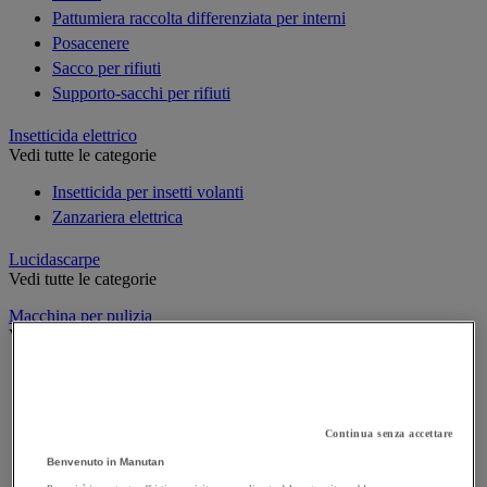
Pattumiera raccolta differenziata per interni
Posacenere
Sacco per rifiuti
Supporto-sacchi per rifiuti
Insetticida elettrico
Vedi tutte le categorie
Insetticida per insetti volanti
Zanzariera elettrica
Lucidascarpe
Vedi tutte le categorie
Macchina per pulizia
Vedi tutte le categorie
Aspiratore industriale
Idropulitrice ad alta pressione
Lavasciuga per pavimenti
Continua senza accettare
Monospazzola
Benvenuto in Manutan
Spazzatrice