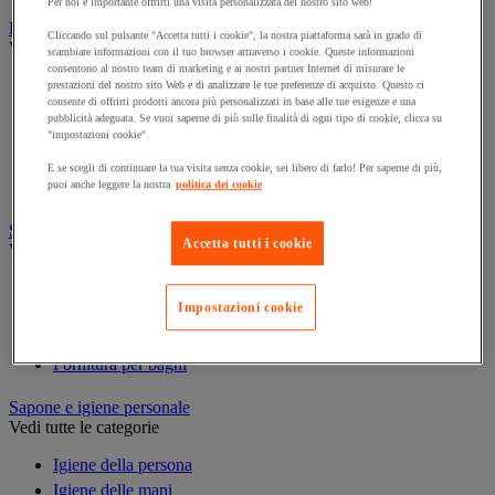
Per noi è importante offrirti una visita personalizzata del nostro sito web!
Prodotti per la pulizia
Cliccando sul pulsante "Accetta tutti i cookie", la nostra piattaforma sarà in grado di
Vedi tutte le categorie
scambiare informazioni con il tuo browser attraverso i cookie. Queste informazioni
consentono al nostro team di marketing e ai nostri partner Internet di misurare le
Deodorante
prestazioni del nostro sito Web e di analizzare le tue preferenze di acquisto. Questo ci
consente di offrirti prodotti ancora più personalizzati in base alle tue esigenze e una
Detergenti per pavimenti e superfici varie
pubblicità adeguata. Se vuoi saperne di più sulle finalità di ogni tipo di cookie, clicca su
Detersivi e prodotti per biancheria
"impostazioni cookie".
Prodotti per stoviglie
E se scegli di continuare la tua visita senza cookie, sei libero di farlo! Per saperne di più,
Prodotto di manutenzione per sanitari
puoi anche leggere la nostra
politica dei cookie
Sanitari, doccia e bagno
Accetta tutti i cookie
Vedi tutte le categorie
Accessori per docce
Impostazioni cookie
Attrezzature da bagno
Divisorio e cabina per servizi igienici
Fornitura per bagni
Sapone e igiene personale
Vedi tutte le categorie
Igiene della persona
Igiene delle mani