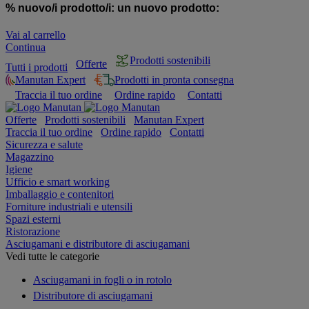
% nuovo/i prodotto/i:
un nuovo prodotto:
Vai al carrello
Continua
Prodotti sostenibili
Offerte
Tutti i prodotti
Manutan Expert
Prodotti in pronta consegna
Traccia il tuo ordine
Ordine rapido
Contatti
Offerte
Prodotti sostenibili
Manutan Expert
Traccia il tuo ordine
Ordine rapido
Contatti
Sicurezza e salute
Magazzino
Igiene
Ufficio e smart working
Imballaggio e contenitori
Forniture industriali e utensili
Spazi esterni
Ristorazione
Asciugamani e distributore di asciugamani
Vedi tutte le categorie
Asciugamani in fogli o in rotolo
Distributore di asciugamani