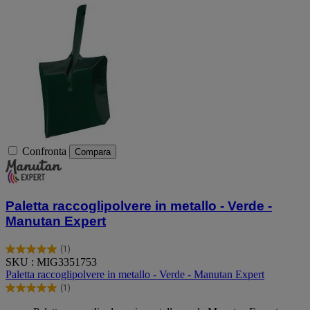
Confronta
Compara
Paletta raccoglipolvere in metallo - Verde -
Manutan Expert
(1)
5.0
SKU : MIG3351753
su
Paletta raccoglipolvere in metallo - Verde - Manutan Expert
5
(1)
stelle.
5.0
1
su