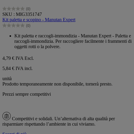
(0)
0.0
SKU : MIG3351747
su
Kit paletta e scopino - Manutan Expert
5
(0)
stelle.
0.0
su
Kit paletta e raccogli-immondizia - Manutan Expert - Paletta e
5
raccogli-immondizia. Per raccogliere facilmente i frammenti di
stelle.
oggetti rotti o la polvere.
4,79 €
IVA Escl.
5,84 € IVA incl.
unità
Prodotto temporaneamente non disponibile, tornerà presto.
Prezzi sempre competitivi
Competitivi e solidali.
Un’alternativa di alta qualità per
risparmiare rispettando l’ambiente in cui viviamo.