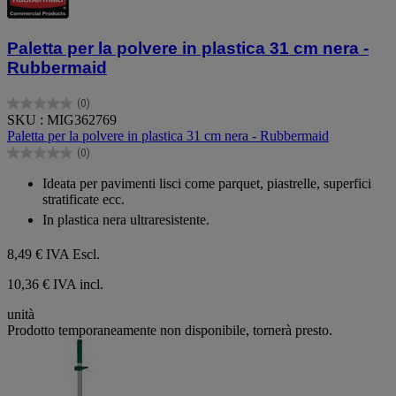
Paletta per la polvere in plastica 31 cm nera -
Rubbermaid
(0)
0.0
SKU : MIG362769
su
Paletta per la polvere in plastica 31 cm nera - Rubbermaid
5
(0)
stelle.
0.0
su
Ideata per pavimenti lisci come parquet, piastrelle, superfici
5
stratificate ecc.
stelle.
In plastica nera ultraresistente.
8,49 €
IVA Escl.
10,36 € IVA incl.
unità
Prodotto temporaneamente non disponibile, tornerà presto.