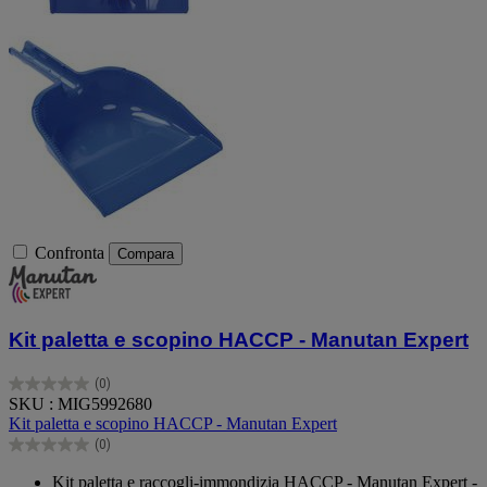
Confronta
Compara
Kit paletta e scopino HACCP - Manutan Expert
(0)
0.0
SKU : MIG5992680
su
Kit paletta e scopino HACCP - Manutan Expert
5
(0)
stelle.
0.0
su
Kit paletta e raccogli-immondizia HACCP - Manutan Expert -