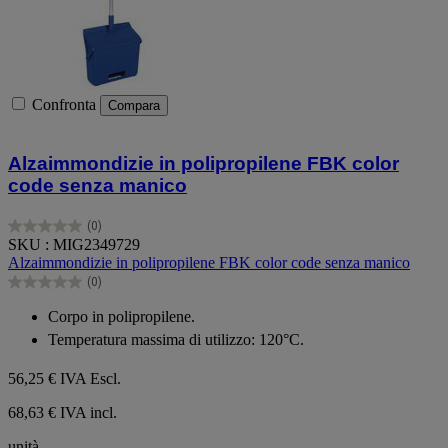
Confronta
Compara
Alzaimmondizie in polipropilene FBK color
code senza manico
(0)
0.0
SKU : MIG2349729
su
Alzaimmondizie in polipropilene FBK color code senza manico
5
(0)
stelle.
0.0
su
Corpo in polipropilene.
5
Temperatura massima di utilizzo: 120°C.
stelle.
56,25 €
IVA Escl.
68,63 € IVA incl.
unità