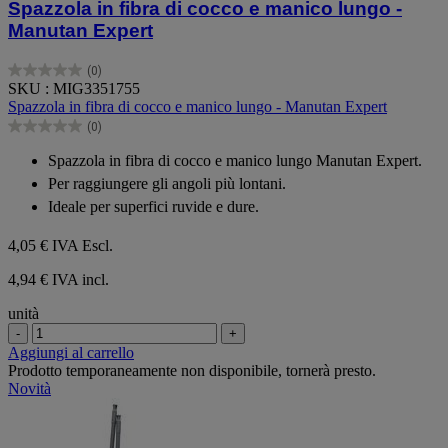
Spazzola in fibra di cocco e manico lungo -
Manutan Expert
(0)
0.0
SKU : MIG3351755
su
Spazzola in fibra di cocco e manico lungo - Manutan Expert
5
(0)
stelle.
0.0
su
Spazzola in fibra di cocco e manico lungo Manutan Expert.
5
Per raggiungere gli angoli più lontani.
stelle.
Ideale per superfici ruvide e dure.
4,05 €
IVA Escl.
4,94 € IVA incl.
unità
-
+
Aggiungi al carrello
Prodotto temporaneamente non disponibile, tornerà presto.
Novità