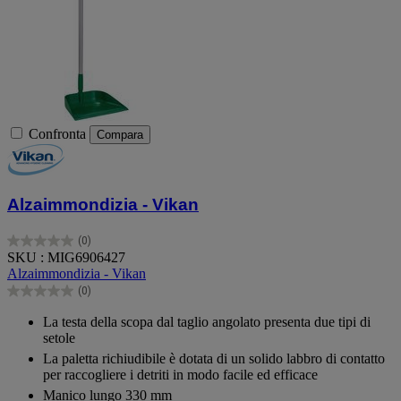
Confronta
Compara
Alzaimmondizia - Vikan
(0)
0.0
SKU : MIG6906427
su
Alzaimmondizia - Vikan
5
(0)
stelle.
0.0
su
La testa della scopa dal taglio angolato presenta due tipi di
5
setole
stelle.
La paletta richiudibile è dotata di un solido labbro di contatto
per raccogliere i detriti in modo facile ed efficace
Manico lungo 330 mm