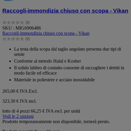
Raccogli-immondizia chiuso con scopa - Vikan
(0)
0.0
SKU : MIG6906486
su
Raccogli-immondizia chiuso con scopa - Vikan
5
(0)
stelle.
0.0
su
La testa della scopa dal taglio angolato presenta due tipi di
5
setole
stelle.
Conforme al metodo Halal e Kosher
Il solido labbro di contatto consente di raccogliere i detriti in
modo facile ed efficace
Materiale in poliestere e acciaio inossidabile
265,00 €
IVA Escl.
323,30 € IVA incl.
lotto di 4 pezzi
66,25 € IVA escl. per unità
Vedi le 2 opzioni
Prodotto temporaneamente non disponibile, tornerà presto.