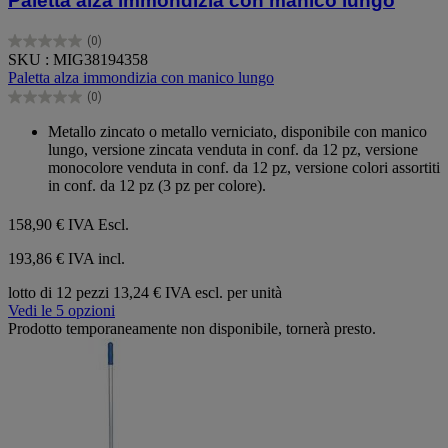
Paletta alza immondizia con manico lungo
(0)
0.0
SKU : MIG38194358
su
Paletta alza immondizia con manico lungo
5
(0)
stelle.
0.0
su
Metallo zincato o metallo verniciato, disponibile con manico
5
lungo, versione zincata venduta in conf. da 12 pz, versione
stelle.
monocolore venduta in conf. da 12 pz, versione colori assortiti
in conf. da 12 pz (3 pz per colore).
158,90 €
IVA Escl.
193,86 € IVA incl.
lotto di 12 pezzi
13,24 € IVA escl. per unità
Vedi le 5 opzioni
Prodotto temporaneamente non disponibile, tornerà presto.