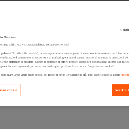
Contin
in Manutan
 carrello un prodotto:
ortante offrirti una visita personalizzata del nostro sito web!
 pulsante "Accetta tutti i cookie", la nostra piattaforma sarà in grado di scambiare informazioni con il tuo brows
e informazioni consentono al nostro team di marketing e ai nostri partner Internet di misurare le prestazioni de
e le tue preferenze di acquisto. Questo ci consente di offrirti prodotti ancora più personalizzati in base alle tue e
Prodotti in pron
Manutan Expert
eguata. Se vuoi saperne di più sulle finalità di ogni tipo di cookie, clicca su "impostazioni cookie".
 continuare la tua visita senza cookie, sei libero di farlo! Per saperne di più, puoi anche leggere la nostra
politi
ioni cookie
Accetta t