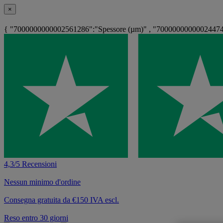
×
{ "7000000000002561286":"Spessore (µm)" , "700000000000244740
4,3/5 Recensioni
Nessun minimo d'ordine
Consegna gratuita da €150 IVA escl.
Reso entro 30 giorni