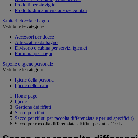
Prodotti per stoviglie
Prodotto di manutenzione per sanitari
Sanitari, doccia e bagno
Vedi tutte le categorie
Accessori per docce
Attrezzature da bagno
Divisorio e cabina per servizi igienici
Fornitura per bagni
Sapone e igiene personale
Vedi tutte le categorie
Igiene della persona
Igiene delle mani
Home page
Igiene
Gestione dei rifiuti
Sacco per rifiuti
Sacco per rifiuti per raccolta differenziata e per usi specifici
()
Sacco per raccolta differenziata - Rifiuti pesanti - 110 L