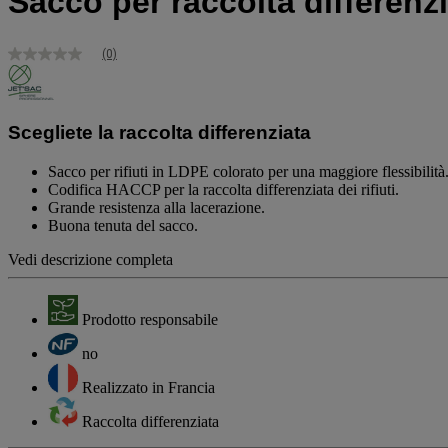
Sacco per raccolta differenzia
(0)
Nessuna
valutazione
Stesso
link
alla
Scegliete la raccolta differenziata
pagina.
Sacco per rifiuti in LDPE colorato per una maggiore flessibilità
Codifica HACCP per la raccolta differenziata dei rifiuti.
Grande resistenza alla lacerazione.
Buona tenuta del sacco.
Vedi descrizione completa
Prodotto responsabile
no
Realizzato in Francia
Raccolta differenziata