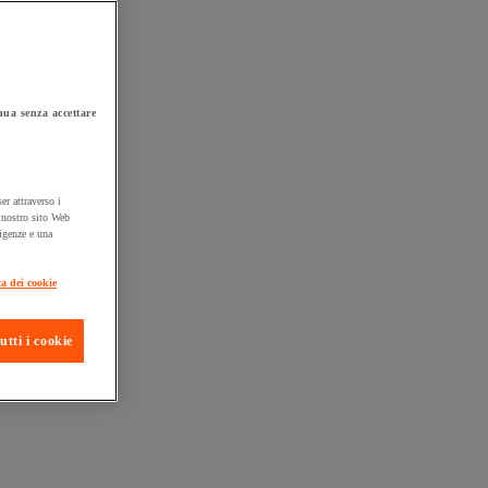
ua senza accettare
er attraverso i
l nostro sito Web
sigenze e una
ta consegna
ca dei cookie
utti i cookie