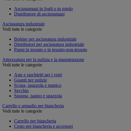
Asciugamani in fogli o in rotolo
Distributore di asciugamani
Asciugatura industriale
Vedi tutte le categorie
Bobine per asciugatura industriale
Distributori per asciugatura industriale
Panni in tessuto e in tessuto-non-tessuto
Attrezzatura per la pulizia e la manutenzione
Vedi tutte le categorie
Aste e raschietti per i vetri
Guanti per pulizie
Scopa, spazzola e manico
Secchio
Spugna, panno e spazzola
Carrello e armadio per biancheria
Vedi tutte le categorie
Carrello per biancheria
Cesto per biancheria e accessori