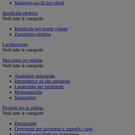
Supporto-sacchi per rifiuti
Insetticida elettrico
Vedi tutte le categorie
Insetticida per insetti volanti
Zanzariera elettrica
Lucidascarpe
Vedi tutte le categorie
Macchina per pulizia
Vedi tutte le categorie
Aspiratore industriale
Idropulitrice ad alta pressione
Lavasciuga per pavimenti
Monospazzola
Spazzatrice
Prodotti per la pulizia
Vedi tutte le categorie
Deodorante
Detergenti per pavimenti e superfici varie
Detersivi e prodotti per biancheria