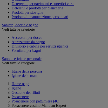
Detergenti per pavimenti e superfici varie
Detersivi e prodotti per biancheria
Prodotti per stoviglie
Prodotto di manutenzione per sanitari
Sanitari, doccia e bagno
Vedi tutte le categorie
Accessori per docce
Attrezzature da bagno
Divisorio e cabina per servizi igienici
Fornitura per bagni
Sapone e igiene personale
Vedi tutte le categorie
Igiene della persona
Igiene delle mani
Home page
Igiene
Gestione dei rifiuti
Posacenere
Posacenere con pattumiera
(46)
Posacenere-cestino Manutan Expert