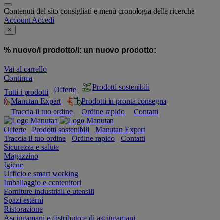
Contenuti del sito consigliati e menù cronologia delle ricerche
Account
Accedi
×
% nuovo/i prodotto/i:
un nuovo prodotto:
Vai al carrello
Continua
Prodotti sostenibili
Offerte
Tutti i prodotti
Manutan Expert
Prodotti in pronta consegna
Traccia il tuo ordine
Ordine rapido
Contatti
Offerte
Prodotti sostenibili
Manutan Expert
Traccia il tuo ordine
Ordine rapido
Contatti
Sicurezza e salute
Magazzino
Igiene
Ufficio e smart working
Imballaggio e contenitori
Forniture industriali e utensili
Spazi esterni
Ristorazione
Asciugamani e distributore di asciugamani