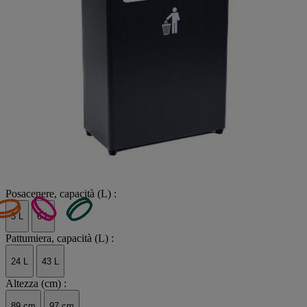
Posacenere, capacità (L) :
3 L
6 L
Pattumiera, capacità (L) :
24 L
43 L
Altezza (cm) :
89 cm
97 cm