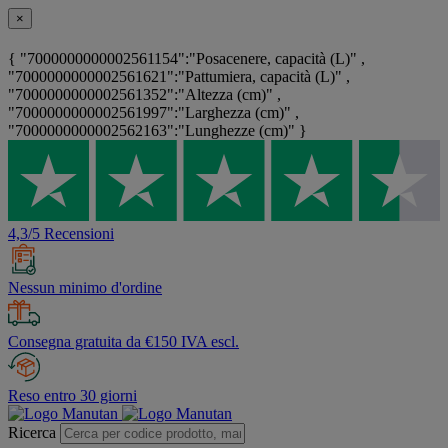
×
{ "7000000000002561154":"Posacenere, capacità (L)" ,
"7000000000002561621":"Pattumiera, capacità (L)" ,
"7000000000002561352":"Altezza (cm)" ,
"7000000000002561997":"Larghezza (cm)" ,
"7000000000002562163":"Lunghezze (cm)" }
4,3/5 Recensioni
Nessun minimo d'ordine
Consegna gratuita da €150 IVA escl.
Reso entro 30 giorni
Ricerca