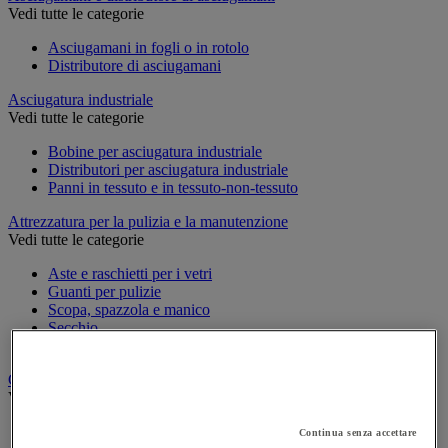
Vedi tutte le categorie
Asciugamani in fogli o in rotolo
Distributore di asciugamani
Asciugatura industriale
Vedi tutte le categorie
Bobine per asciugatura industriale
Distributori per asciugatura industriale
Panni in tessuto e in tessuto-non-tessuto
Attrezzatura per la pulizia e la manutenzione
Vedi tutte le categorie
Aste e raschietti per i vetri
Guanti per pulizie
Scopa, spazzola e manico
Secchio
Spugna, panno e spazzola
Carrello e armadio per biancheria
Vedi tutte le categorie
Carrello per biancheria
Continua senza accettare