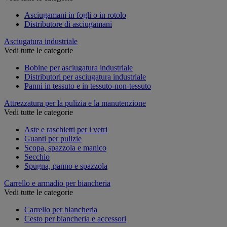
Asciugamani in fogli o in rotolo
Distributore di asciugamani
Asciugatura industriale
Vedi tutte le categorie
Bobine per asciugatura industriale
Distributori per asciugatura industriale
Panni in tessuto e in tessuto-non-tessuto
Attrezzatura per la pulizia e la manutenzione
Vedi tutte le categorie
Aste e raschietti per i vetri
Guanti per pulizie
Scopa, spazzola e manico
Secchio
Spugna, panno e spazzola
Carrello e armadio per biancheria
Vedi tutte le categorie
Carrello per biancheria
Cesto per biancheria e accessori