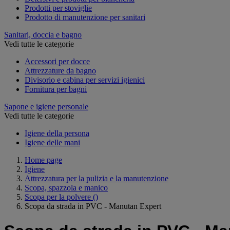
Prodotti per stoviglie
Prodotto di manutenzione per sanitari
Sanitari, doccia e bagno
Vedi tutte le categorie
Accessori per docce
Attrezzature da bagno
Divisorio e cabina per servizi igienici
Fornitura per bagni
Sapone e igiene personale
Vedi tutte le categorie
Igiene della persona
Igiene delle mani
Home page
Igiene
Attrezzatura per la pulizia e la manutenzione
Scopa, spazzola e manico
Scopa per la polvere
()
Scopa da strada in PVC - Manutan Expert