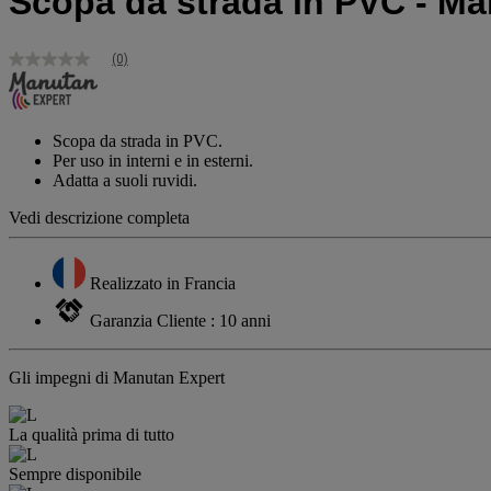
Scopa da strada in PVC - Ma
(0)
Nessuna
valutazione
Stesso
link
alla
Scopa da strada in PVC.
pagina.
Per uso in interni e in esterni.
Adatta a suoli ruvidi.
Vedi descrizione completa
Realizzato in Francia
Garanzia Cliente : 10 anni
Gli impegni di Manutan Expert
La qualità prima di tutto
Sempre disponibile