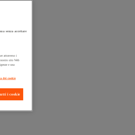
ua senza accettare
er attraverso i
l nostro sito Web
sigenze e una
ta consegna
ca dei cookie
utti i cookie