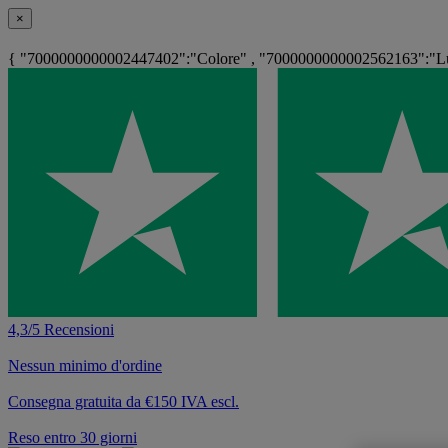
×
{ "7000000000002447402":"Colore" , "7000000000002562163":"Lu
4,3/5 Recensioni
Nessun minimo d'ordine
Consegna gratuita da €150 IVA escl.
Reso entro 30 giorni