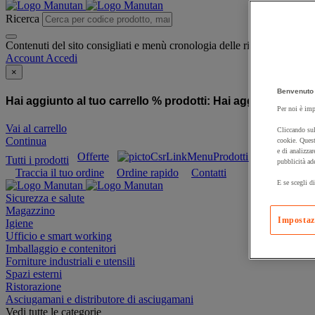
Ricerca
Contenuti del sito consigliati e menù cronologia delle ricerche
Account
Accedi
×
Benvenuto 
Hai aggiunto al tuo carrello % prodotti:
Hai aggiunto al tuo
Per noi è imp
Vai al carrello
Cliccando sul
Continua
cookie. Quest
e di analizzar
Offerte
Prodotti sostenibili
Tutti i prodotti
pubblicità ad
Traccia il tuo ordine
Ordine rapido
Contatti
E se scegli di
Sicurezza e salute
Magazzino
Impostaz
Igiene
Ufficio e smart working
Imballaggio e contenitori
Forniture industriali e utensili
Spazi esterni
Ristorazione
Asciugamani e distributore di asciugamani
Vedi tutte le categorie