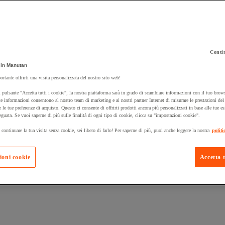
Contin
in Manutan
 carrello un prodotto:
ortante offrirti una visita personalizzata del nostro sito web!
 pulsante "Accetta tutti i cookie", la nostra piattaforma sarà in grado di scambiare informazioni con il tuo brows
e informazioni consentono al nostro team di marketing e ai nostri partner Internet di misurare le prestazioni de
e le tue preferenze di acquisto. Questo ci consente di offrirti prodotti ancora più personalizzati in base alle tue e
Prodotti in pron
Manutan Expert
eguata. Se vuoi saperne di più sulle finalità di ogni tipo di cookie, clicca su "impostazioni cookie".
 continuare la tua visita senza cookie, sei libero di farlo! Per saperne di più, puoi anche leggere la nostra
politi
ioni cookie
Accetta t