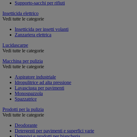
Supporto-sacchi per rifiuti
Insetticida elettrico
Vedi tutte le categorie
Insetticida per insetti volanti
Zanzariera elettrica
Lucidascarpe
Vedi tutte le categorie
Macchina per pulizia
Vedi tutte le categorie
Aspiratore industriale
Idropulitrice ad alta pressione
Lavasciuga per pavimenti
Monospazzola
Spazzatrice
Prodotti per la pulizia
Vedi tutte le categorie
Deodorante
Detergenti per pavimenti e superfici varie
Detersivi e prodotti per biancheria