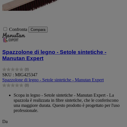
Confronta
Compara
Spazzolone di legno - Setole sintetiche -
Manutan Expert
(0)
0.0
SKU : MIG425347
su
Spazzolone di legno - Setole sintetiche - Manutan Expert
5
(0)
stelle.
0.0
su
Scopa in legno - Setole sintetiche - Manutan Expert - La
5
spazzola è realizzata in fibre sintetiche, che le conferiscono
stelle.
una maggiore durata. Questo prodotto è progettato per l'uso
professionale.
Da