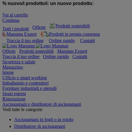
% nuovo/i prodotto/i:
un nuovo prodotto:
Vai al carrello
Continua
Prodotti sostenibili
Offerte
Tutti i prodotti
Manutan Expert
Prodotti in pronta consegna
Traccia il tuo ordine
Ordine rapido
Contatti
Offerte
Prodotti sostenibili
Manutan Expert
Traccia il tuo ordine
Ordine rapido
Contatti
Sicurezza e salute
Magazzino
Igiene
Ufficio e smart working
Imballaggio e contenitori
Forniture industriali e utensili
Spazi esterni
Ristorazione
Asciugamani e distributore di asciugamani
Vedi tutte le categorie
Asciugamani in fogli o in rotolo
Distributore di asciugamani