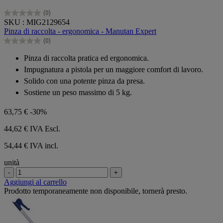
(0)
0.0
SKU : MIG2129654
su
Pinza di raccolta - ergonomica - Manutan Expert
5
(0)
stelle.
0.0
su
Pinza di raccolta pratica ed ergonomica.
5
Impugnatura a pistola per un maggiore comfort di lavoro.
stelle.
Solido con una potente pinza da presa.
Sostiene un peso massimo di 5 kg.
63,75 €
-30%
44,62 €
IVA Escl.
54,44 € IVA incl.
unità
-
+
Aggiungi al carrello
Prodotto temporaneamente non disponibile, tornerà presto.