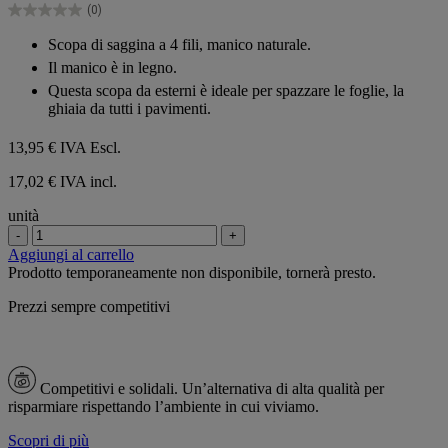
(0)
stelle.
0.0
su
Scopa di saggina a 4 fili, manico naturale.
5
Il manico è in legno.
stelle.
Questa scopa da esterni è ideale per spazzare le foglie, la
ghiaia da tutti i pavimenti.
13,95 €
IVA Escl.
17,02 € IVA incl.
unità
-
+
Aggiungi al carrello
Prodotto temporaneamente non disponibile, tornerà presto.
Prezzi sempre competitivi
Competitivi e solidali.
Un’alternativa di alta qualità per
risparmiare rispettando l’ambiente in cui viviamo.
Scopri di più