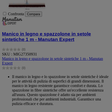
Confronta
Compara
Manico in legno e spazzolone in setole
sintetiche 1 m - Manutan Expert
(0)
0.0
SKU : MIG27350931
su
Manico in legno e spazzolone in setole sintetiche 1 m - Manutan
5
Expert
stelle.
(0)
0.0
su
Il manico in legno e lo spazzolone in setole sintetiche è ideale
5
per le attività di pulizia di superfici di grandi dimensioni. Il
stelle.
manico in legno resistente garantisce comfort e durata. Lo
spazzolone in fibre sintetiche offre un'eccellente resistenza
all'usura. Questo spazzolone è adatto sia per ambienti
professionali che per ambienti industriali. Garantisce una
pulizia efficace e duratura.