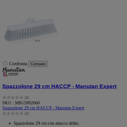
Confronta
Compara
Spazzolone 29 cm HACCP - Manutan Expert
(0)
0.0
SKU : MIG5992660
su
Spazzolone 29 cm HACCP - Manutan Expert
5
(0)
stelle.
0.0
su
Spazzolone 29 cm con attacco dritto.
5