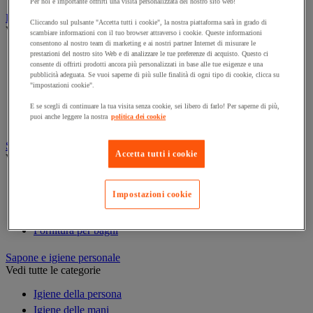
Per noi è importante offrirti una visita personalizzata del nostro sito web!
Prodotti per la pulizia
Cliccando sul pulsante "Accetta tutti i cookie", la nostra piattaforma sarà in grado di
Vedi tutte le categorie
scambiare informazioni con il tuo browser attraverso i cookie. Queste informazioni
consentono al nostro team di marketing e ai nostri partner Internet di misurare le
Deodorante
prestazioni del nostro sito Web e di analizzare le tue preferenze di acquisto. Questo ci
consente di offrirti prodotti ancora più personalizzati in base alle tue esigenze e una
Detergenti per pavimenti e superfici varie
pubblicità adeguata. Se vuoi saperne di più sulle finalità di ogni tipo di cookie, clicca su
Detersivi e prodotti per biancheria
"impostazioni cookie".
Prodotti per stoviglie
E se scegli di continuare la tua visita senza cookie, sei libero di farlo! Per saperne di più,
Prodotto di manutenzione per sanitari
puoi anche leggere la nostra
politica dei cookie
Sanitari, doccia e bagno
Accetta tutti i cookie
Vedi tutte le categorie
Accessori per docce
Impostazioni cookie
Attrezzature da bagno
Divisorio e cabina per servizi igienici
Fornitura per bagni
Sapone e igiene personale
Vedi tutte le categorie
Igiene della persona
Igiene delle mani