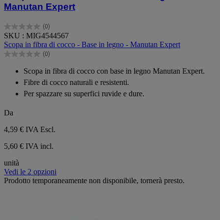
Manutan Expert
(0)
0.0
SKU : MIG4544567
su
Scopa in fibra di cocco - Base in legno - Manutan Expert
5
(0)
stelle.
0.0
su
Scopa in fibra di cocco con base in legno Manutan Expert.
5
Fibre di cocco naturali e resistenti.
stelle.
Per spazzare su superfici ruvide e dure.
Da
4,59 €
IVA Escl.
5,60 € IVA incl.
unità
Vedi le 2 opzioni
Prodotto temporaneamente non disponibile, tornerà presto.