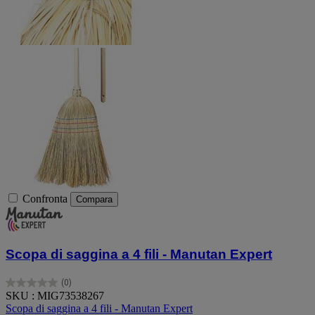
Confronta
Compara
Scopa di saggina a 4 fili - Manutan Expert
(0)
0.0
SKU : MIG73538267
su
Scopa di saggina a 4 fili - Manutan Expert
5