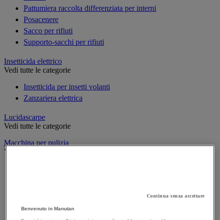
Pattumiera raccolta differenziata per interni
Posacenere
Sacco per rifiuti
Supporto-sacchi per rifiuti
Insetticida elettrico
Vedi tutte le categorie
Insetticida per insetti volanti
Zanzariera elettrica
Lucidascarpe
Vedi tutte le categorie
Macchina per pulizia
Vedi tutte le categorie
Aspiratore industriale
Idropulitrice ad alta pressione
Lavasciuga per pavimenti
Continua senza accettare
Monospazzola
Benvenuto in Manutan
Spazzatrice