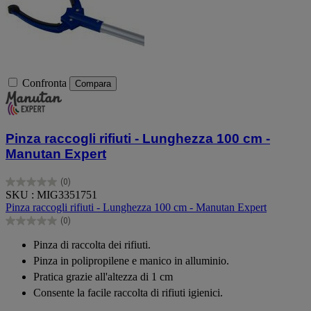
Confronta
Compara
Pinza raccogli rifiuti - Lunghezza 100 cm -
Manutan Expert
(0)
0.0
SKU : MIG3351751
su
Pinza raccogli rifiuti - Lunghezza 100 cm - Manutan Expert
5
(0)
stelle.
0.0
su
Pinza di raccolta dei rifiuti.
5
Pinza in polipropilene e manico in alluminio.
stelle.
Pratica grazie all'altezza di 1 cm
Consente la facile raccolta di rifiuti igienici.