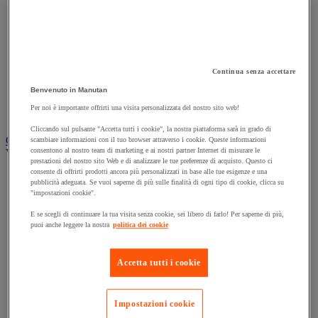
Accessori per carrello
Carrello in acciaio
Carrello in alluminio e in inox
Carrello per carichi alti
Carrello per fusti
Continua senza accettare
Carrello per scale
Carrello pieghevole
Benvenuto in Manutan
Carrello portabombole
Per noi è importante offrirti una visita personalizzata del nostro sito web!
Carrello specifico
Cliccando sul pulsante "Accetta tutti i cookie", la nostra piattaforma sarà in grado di
Carrello a ripiani e rimorchio industriale
scambiare informazioni con il tuo browser attraverso i cookie. Queste informazioni
consentono al nostro team di marketing e ai nostri partner Internet di misurare le
Vedi tutte le categorie
prestazioni del nostro sito Web e di analizzare le tue preferenze di acquisto. Questo ci
consente di offrirti prodotti ancora più personalizzati in base alle tue esigenze e una
Accessori per carrello
pubblicità adeguata. Se vuoi saperne di più sulle finalità di ogni tipo di cookie, clicca su
Carrello a livello costante
"impostazioni cookie".
Carrello a piattaforma
Carrello a rimorchio
E se scegli di continuare la tua visita senza cookie, sei libero di farlo! Per saperne di più,
puoi anche leggere la nostra
politica dei cookie
Carrello con pareti a griglia
Carrello con ripiani
Carrello con ripiani in alluminio e in inox
Accetta tutti i cookie
Carrello con sponda fissa e rimovibile
Carrello contenitore
Carrello e cassettiera su ruote
Carrello motorizzato
Impostazioni cookie
Carrello per carichi lunghi e voluminosi