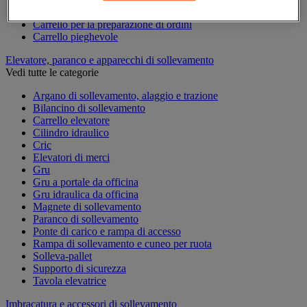
Carrello per contenitori
Carrello per la preparazione di ordini
Carrello pieghevole
Elevatore, paranco e apparecchi di sollevamento
Vedi tutte le categorie
Argano di sollevamento, alaggio e trazione
Bilancino di sollevamento
Carrello elevatore
Cilindro idraulico
Cric
Elevatori di merci
Gru
Gru a portale da officina
Gru idraulica da officina
Magnete di sollevamento
Paranco di sollevamento
Ponte di carico e rampa di accesso
Rampa di sollevamento e cuneo per ruota
Solleva-pallet
Supporto di sicurezza
Tavola elevatrice
Imbracatura e accessori di sollevamento