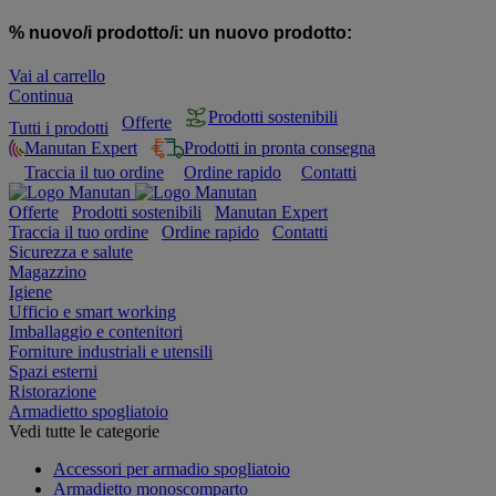
% nuovo/i prodotto/i:
un nuovo prodotto:
Vai al carrello
Continua
Prodotti sostenibili
Offerte
Tutti i prodotti
Manutan Expert
Prodotti in pronta consegna
Traccia il tuo ordine
Ordine rapido
Contatti
Offerte
Prodotti sostenibili
Manutan Expert
Traccia il tuo ordine
Ordine rapido
Contatti
Sicurezza e salute
Magazzino
Igiene
Ufficio e smart working
Imballaggio e contenitori
Forniture industriali e utensili
Spazi esterni
Ristorazione
Armadietto spogliatoio
Vedi tutte le categorie
Accessori per armadio spogliatoio
Armadietto monoscomparto