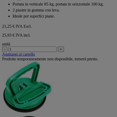
5
Portata in verticale 85 kg, portata in orizzontale 100 kg.
stelle.
2 piastre in gomma con leva.
Ideale per superfici piane.
21,25 €
IVA Escl.
25,93 € IVA incl.
unità
-
+
Aggiungi al carrello
Prodotto temporaneamente non disponibile, tornerà presto.