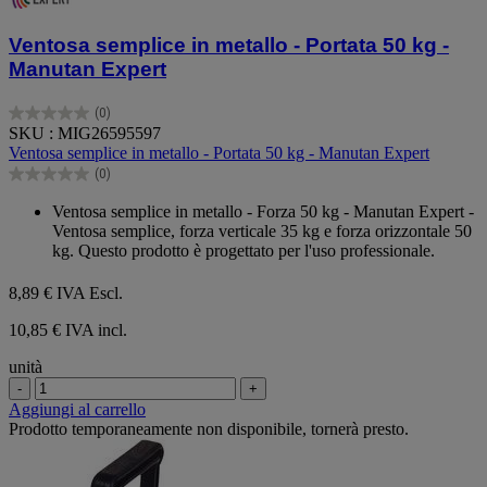
Ventosa semplice in metallo - Portata 50 kg -
Manutan Expert
(0)
0.0
SKU : MIG26595597
su
Ventosa semplice in metallo - Portata 50 kg - Manutan Expert
5
(0)
stelle.
0.0
su
Ventosa semplice in metallo - Forza 50 kg - Manutan Expert -
5
Ventosa semplice, forza verticale 35 kg e forza orizzontale 50
stelle.
kg. Questo prodotto è progettato per l'uso professionale.
8,89 €
IVA Escl.
10,85 € IVA incl.
unità
-
+
Aggiungi al carrello
Prodotto temporaneamente non disponibile, tornerà presto.