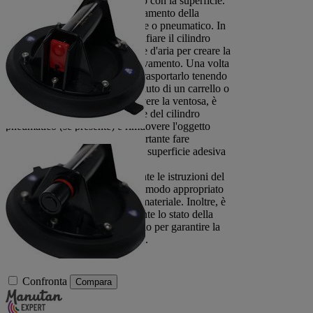
superficie adesiva sia in contatto con la superficie.
Aziona il meccanismo di sollevamento della
ventosa, che può essere manuale o pneumatico. In
alcuni modelli, è necessario gonfiare il cilindro
pneumatico con un compressore d'aria per creare la
pressione necessaria per il sollevamento. Una volta
sollevato l'oggetto, è possibile trasportarlo tenendo
la ventosa con le mani o con l'aiuto di un carrello o
di un altro supporto. Per rimuovere la ventosa, è
necessario rilasciare la pressione del cilindro
pneumatico (se presente) e rimuovere l'oggetto
dalla superficie adesiva. È importante fare
attenzione a non danneggiare la superficie adesiva
durante questa operazione.
È importante seguire attentamente le istruzioni del
produttore e usare la ventosa in modo appropriato
per evitare incidenti o danni al materiale. Inoltre, è
necessario verificare regolarmente lo stato della
ventosa e sostituirla se necessario per garantire la
massima sicurezza durante l'uso.
Confronta
Compara