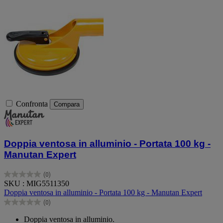
Confronta
Compara
Doppia ventosa in alluminio - Portata 100 kg -
Manutan Expert
(0)
0.0
SKU : MIG5511350
su
Doppia ventosa in alluminio - Portata 100 kg - Manutan Expert
5
(0)
stelle.
0.0
su
Doppia ventosa in alluminio.