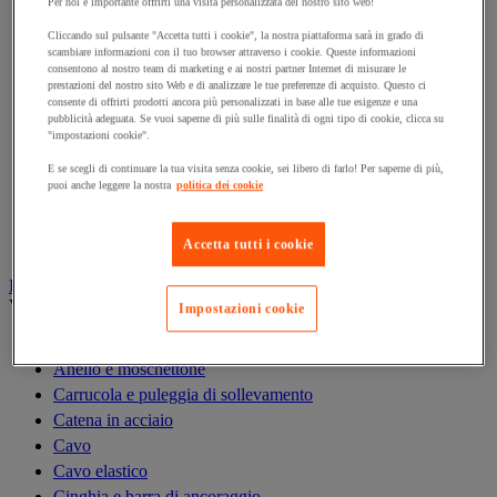
Per noi è importante offrirti una visita personalizzata del nostro sito web!
Gru
Gru a portale da officina
Cliccando sul pulsante "Accetta tutti i cookie", la nostra piattaforma sarà in grado di
scambiare informazioni con il tuo browser attraverso i cookie. Queste informazioni
Gru idraulica da officina
consentono al nostro team di marketing e ai nostri partner Internet di misurare le
prestazioni del nostro sito Web e di analizzare le tue preferenze di acquisto. Questo ci
Magnete di sollevamento
consente di offrirti prodotti ancora più personalizzati in base alle tue esigenze e una
Paranco di sollevamento
pubblicità adeguata. Se vuoi saperne di più sulle finalità di ogni tipo di cookie, clicca su
"impostazioni cookie".
Ponte di carico e rampa di accesso
Rampa di sollevamento e cuneo per ruota
E se scegli di continuare la tua visita senza cookie, sei libero di farlo! Per saperne di più,
puoi anche leggere la nostra
politica dei cookie
Solleva-pallet
Supporto di sicurezza
Tavola elevatrice
Accetta tutti i cookie
Imbracatura e accessori di sollevamento
Vedi tutte le categorie
Impostazioni cookie
Anello di sollevamento
Anello e moschettone
Carrucola e puleggia di sollevamento
Catena in acciaio
Cavo
Cavo elastico
Cinghia e barra di ancoraggio