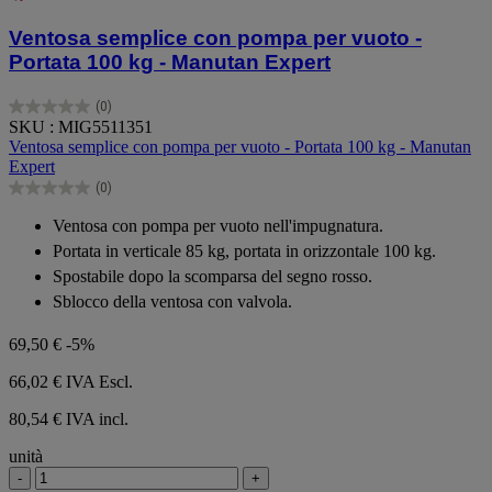
Ventosa semplice con pompa per vuoto -
Portata 100 kg - Manutan Expert
(0)
0.0
SKU : MIG5511351
su
Ventosa semplice con pompa per vuoto - Portata 100 kg - Manutan
5
Expert
stelle.
(0)
0.0
su
Ventosa con pompa per vuoto nell'impugnatura.
5
Portata in verticale 85 kg, portata in orizzontale 100 kg.
stelle.
Spostabile dopo la scomparsa del segno rosso.
Sblocco della ventosa con valvola.
69,50 €
-5%
66,02 €
IVA Escl.
80,54 € IVA incl.
unità
-
+