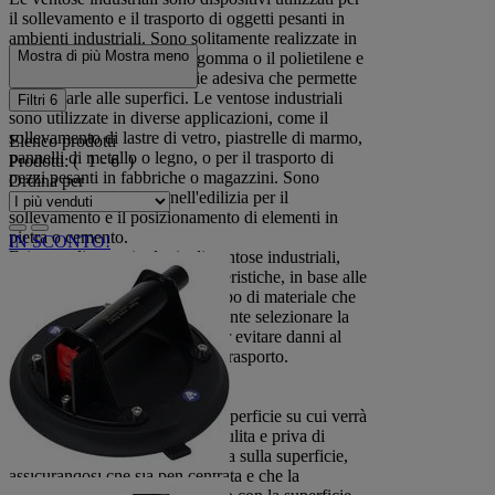
il sollevamento e il trasporto di oggetti pesanti in
ambienti industriali. Sono solitamente realizzate in
Mostra di più
Mostra meno
materiali resistenti come la gomma o il polietilene e
sono dotate di una superficie adesiva che permette
di attaccarle alle superfici. Le ventose industriali
Filtri
6
sono utilizzate in diverse applicazioni, come il
sollevamento di lastre di vetro, piastrelle di marmo,
Elenco prodotti
pannelli di metallo o legno, o per il trasporto di
Prodotti:
( 1 - 6 )
pezzi pesanti in fabbriche o magazzini. Sono
Ordina per
spesso utilizzate anche nell'edilizia per il
sollevamento e il posizionamento di elementi in
pietra o cemento.
IN SCONTO!
Esistono diverse tipologie di ventose industriali,
con diverse dimensioni e caratteristiche, in base alle
esigenze di sollevamento e al tipo di materiale che
si intende trasportare. È importante selezionare la
ventosa industriale adeguata per evitare danni al
materiale o incidenti durante il trasporto.
Come si utilizza una ventosa?
Innanzitutto, assicurati che la superficie su cui verrà
applicata la ventosa sia liscia, pulita e priva di
spigoli vivi, posiziona la ventosa sulla superficie,
assicurandosi che sia ben centrata e che la