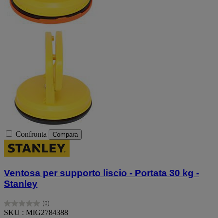
Confronta
Compara
Ventosa per supporto liscio - Portata 30 kg -
Stanley
(0)
0.0
SKU : MIG2784388
su