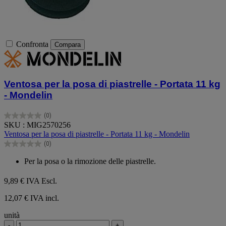
Confronta
Compara
Ventosa per la posa di piastrelle - Portata 11 kg
- Mondelin
(0)
0.0
SKU : MIG2570256
su
Ventosa per la posa di piastrelle - Portata 11 kg - Mondelin
5
(0)
stelle.
0.0
su
Per la posa o la rimozione delle piastrelle.
5
stelle.
9,89 €
IVA Escl.
12,07 € IVA incl.
unità
-
+