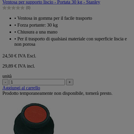
Ventosa per supporto liscio - Portata 30 kg - Stanley
5
(0)
stelle.
0.0
su
• Ventosa in gomma per il facile trasporto
5
• Forza portante: 30 kg
stelle.
• Chiusura a una mano
• Per il trasporto di qualsiasi materiale con superficie liscia e
non porosa
24,50 €
IVA Escl.
29,89 € IVA incl.
unità
-
+
Aggiungi al carrello
Prodotto temporaneamente non disponibile, tornerà presto.