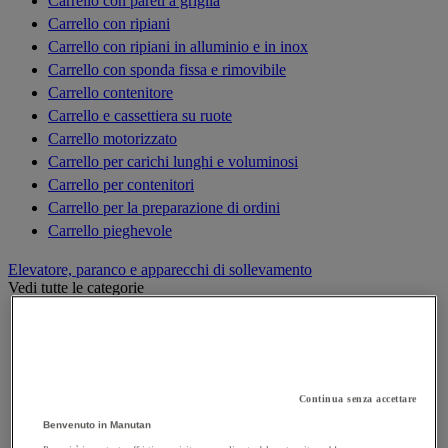
Carrello con pareti a griglia
Carrello con ripiani
Carrello con ripiani in alluminio e in inox
Carrello con sponda fissa e rimovibile
Carrello contenitore
Carrello e cassettiera su ruote
Carrello motorizzato
Carrello per carichi lunghi e voluminosi
Carrello per contenitori
Carrello per la preparazione di ordini
Carrello pieghevole
Elevatore, paranco e apparecchi di sollevamento
Vedi tutte le categorie
Argano di sollevamento, alaggio e trazione
Bilancino di sollevamento
Carrello elevatore
Cilindro idraulico
Continua senza accettare
Cric
Benvenuto in Manutan
Elevatori di merci