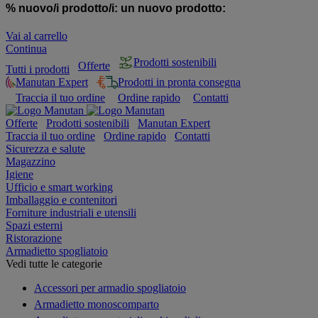
% nuovo/i prodotto/i:
un nuovo prodotto:
Vai al carrello
Continua
Prodotti sostenibili
Offerte
Tutti i prodotti
Manutan Expert
Prodotti in pronta consegna
Traccia il tuo ordine
Ordine rapido
Contatti
Offerte
Prodotti sostenibili
Manutan Expert
Traccia il tuo ordine
Ordine rapido
Contatti
Sicurezza e salute
Magazzino
Igiene
Ufficio e smart working
Imballaggio e contenitori
Forniture industriali e utensili
Spazi esterni
Ristorazione
Armadietto spogliatoio
Vedi tutte le categorie
Accessori per armadio spogliatoio
Armadietto monoscomparto