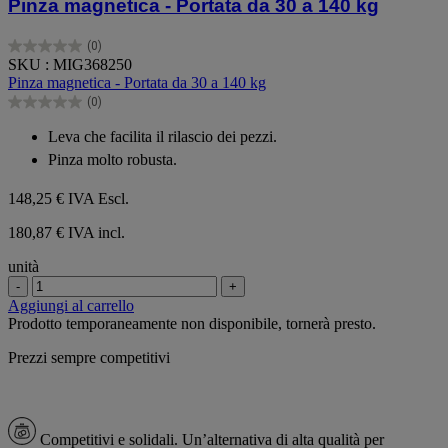
Pinza magnetica - Portata da 30 a 140 kg
(0)
0.0
SKU : MIG368250
su
Pinza magnetica - Portata da 30 a 140 kg
5
(0)
stelle.
0.0
su
Leva che facilita il rilascio dei pezzi.
5
Pinza molto robusta.
stelle.
148,25 €
IVA Escl.
180,87 € IVA incl.
unità
-
+
Aggiungi al carrello
Prodotto temporaneamente non disponibile, tornerà presto.
Prezzi sempre competitivi
Competitivi e solidali.
Un’alternativa di alta qualità per