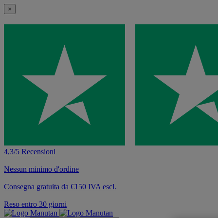
×
4,3/5 Recensioni
Nessun minimo d'ordine
Consegna gratuita da €150 IVA escl.
Reso entro 30 giorni