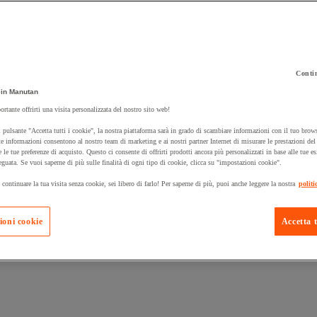
Contin
 carrello un prodotto:
in Manutan
ortante offrirti una visita personalizzata del nostro sito web!
 pulsante "Accetta tutti i cookie", la nostra piattaforma sarà in grado di scambiare informazioni con il tuo brows
Prodotti in pron
e informazioni consentono al nostro team di marketing e ai nostri partner Internet di misurare le prestazioni de
Manutan Expert
e le tue preferenze di acquisto. Questo ci consente di offrirti prodotti ancora più personalizzati in base alle tue e
eguata. Se vuoi saperne di più sulle finalità di ogni tipo di cookie, clicca su "impostazioni cookie".
 continuare la tua visita senza cookie, sei libero di farlo! Per saperne di più, puoi anche leggere la nostra
politi
ioni cookie
Accetta t