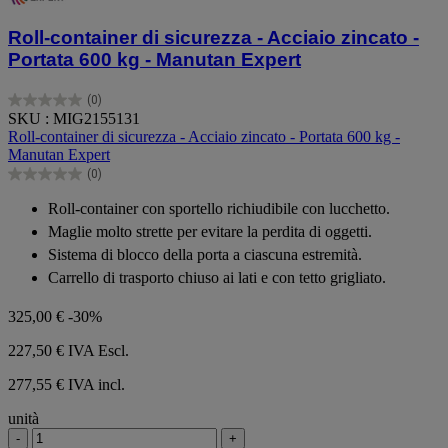
Roll-container di sicurezza - Acciaio zincato -
Portata 600 kg - Manutan Expert
(0)
0.0
SKU : MIG2155131
su
Roll-container di sicurezza - Acciaio zincato - Portata 600 kg -
5
Manutan Expert
stelle.
(0)
0.0
su
Roll-container con sportello richiudibile con lucchetto.
5
Maglie molto strette per evitare la perdita di oggetti.
stelle.
Sistema di blocco della porta a ciascuna estremità.
Carrello di trasporto chiuso ai lati e con tetto grigliato.
325,00 €
-30%
227,50 €
IVA Escl.
277,55 € IVA incl.
unità
-
+