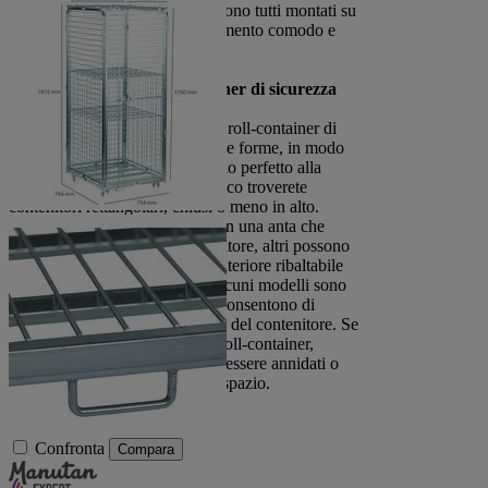
li dovrete utilizzare o spedire. Sono tutti montati su
ruote per consentire uno spostamento comodo e
agevole.
Quali sono i tipi di roll container di sicurezza
disponibili?
Nella nostra selezione troverete roll-container di
sicurezza di diverse dimensioni e forme, in modo
da trovare sicuramente il modello perfetto alla
vostra esigenza. Nel nostro elenco troverete
contenitori rettangolari, chiusi o meno in alto.
Alcuni possono essere aperti con una anta che
copre l'intera altezza del contenitore, altri possono
essere aperti con un pannello anteriore ribaltabile
per due terzi del contenitore. Alcuni modelli sono
dotati di uno o più ripiani, che consentono di
organizzare i prodotti all'interno del contenitore. Se
desiderate adoperare più di un roll-container,
scegliete i modelli che possono essere annidati o
piegati insieme per risparmiare spazio.
Confronta
Compara