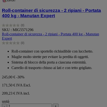
Roll-container di sicurezza - 2 ripiani - Portata
400 kg - Manutan Expert
(0)
0.0
SKU : MIG5571296
su
Roll-container di sicurezza - 2 ripiani - Portata 400 kg - Manutan
5
Expert
stelle.
(0)
0.0
su
Roll-container con sportello richiudibile con lucchetto.
5
Maglie molto strette per evitare la perdita di oggetti.
stelle.
Sistema di blocco della porta a ciascuna estremità.
Carrello di trasporto chiuso ai lati e con tetto grigliato.
245,00 €
-30%
171,50 €
IVA Escl.
209,23 € IVA incl.
unità
-
+