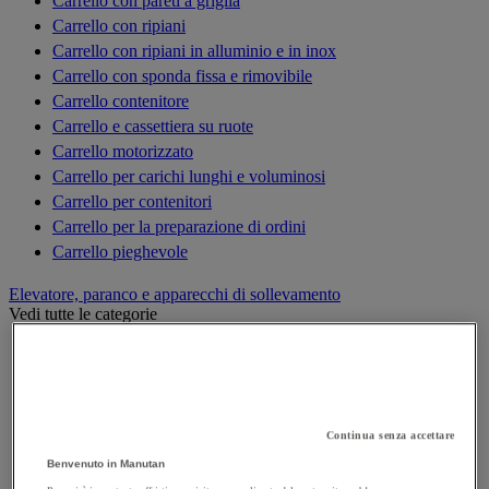
Carrello con pareti a griglia
Carrello con ripiani
Carrello con ripiani in alluminio e in inox
Carrello con sponda fissa e rimovibile
Carrello contenitore
Carrello e cassettiera su ruote
Carrello motorizzato
Carrello per carichi lunghi e voluminosi
Carrello per contenitori
Carrello per la preparazione di ordini
Carrello pieghevole
Elevatore, paranco e apparecchi di sollevamento
Vedi tutte le categorie
Argano di sollevamento, alaggio e trazione
Bilancino di sollevamento
Carrello elevatore
Cilindro idraulico
Continua senza accettare
Cric
Benvenuto in Manutan
Elevatori di merci