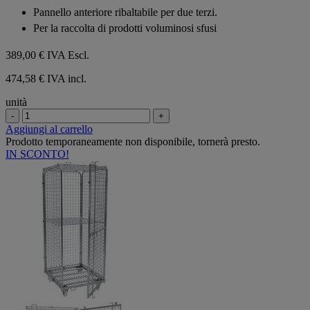
su
Pannello anteriore ribaltabile per due terzi.
5
Per la raccolta di prodotti voluminosi sfusi
stelle.
389,00 €
IVA Escl.
474,58 € IVA incl.
unità
-
+
Aggiungi al carrello
Prodotto temporaneamente non disponibile, tornerà presto.
IN SCONTO!