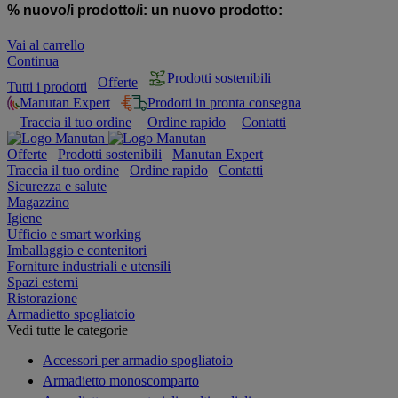
% nuovo/i prodotto/i:
un nuovo prodotto:
Vai al carrello
Continua
Prodotti sostenibili
Offerte
Tutti i prodotti
Manutan Expert
Prodotti in pronta consegna
Traccia il tuo ordine
Ordine rapido
Contatti
Offerte
Prodotti sostenibili
Manutan Expert
Traccia il tuo ordine
Ordine rapido
Contatti
Sicurezza e salute
Magazzino
Igiene
Ufficio e smart working
Imballaggio e contenitori
Forniture industriali e utensili
Spazi esterni
Ristorazione
Armadietto spogliatoio
Vedi tutte le categorie
Accessori per armadio spogliatoio
Armadietto monoscomparto