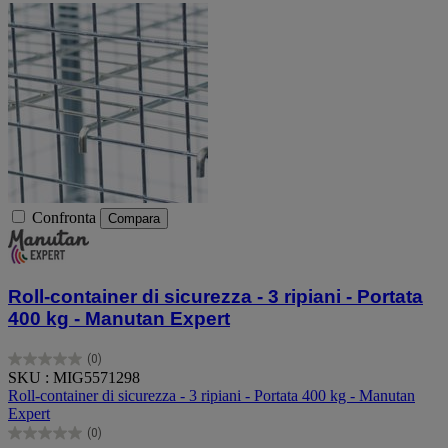
Confronta
Compara
Roll-container di sicurezza - 3 ripiani - Portata
400 kg - Manutan Expert
(0)
0.0
SKU : MIG5571298
su
Roll-container di sicurezza - 3 ripiani - Portata 400 kg - Manutan
5
Expert
stelle.
(0)
0.0