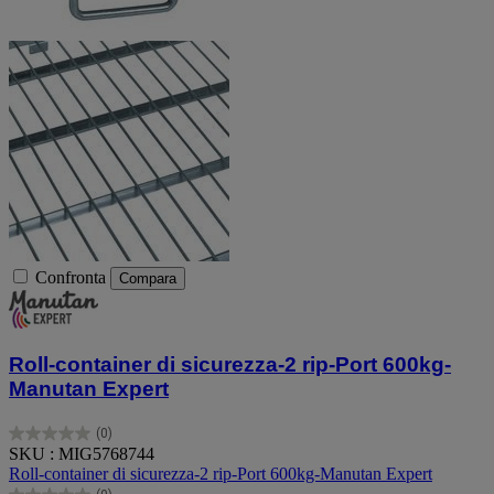
Confronta
Compara
Roll-container di sicurezza-2 rip-Port 600kg-
Manutan Expert
(0)
0.0
SKU : MIG5768744
su
Roll-container di sicurezza-2 rip-Port 600kg-Manutan Expert
5