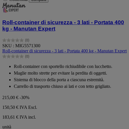
Roll-container di sicurezza - 3 lati - Portata 400
kg - Manutan Expert
(0)
0.0
SKU : MIG5571300
su
Roll-container di sicurezza - 3 lati - Portata 400 kg - Manutan Expert
5
(0)
stelle.
0.0
su
Roll-container con sportello richiudibile con lucchetto.
5
Maglie molto strette per evitare la perdita di oggetti.
stelle.
Sistema di blocco della porta a ciascuna estremità.
Carrello di trasporto chiuso ai lati e con tetto grigliato.
215,00 €
-30%
150,50 €
IVA Escl.
183,61 € IVA incl.
unità