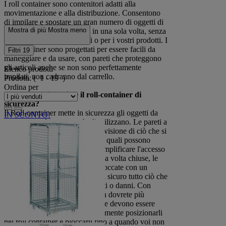
I roll container sono contenitori adatti alla
movimentazione e alla distribuzione. Consentono
di impilare e spostare un gran numero di oggetti di
Mostra di più
Mostra meno
piccole e medie dimensioni in una sola volta, senza
rischi per i vostri dipendenti o per i vostri prodotti. I
roll container sono progettati per essere facili da
Filtri
19
maneggiare e da usare, con pareti che proteggono
gli articoli anche se non sono perfettamente
Elenco prodotti
impilati, non cadranno dal carrello.
Prodotti:
( 1 - 19 )
Ordina per
Che cos'ha di speciale il roll-container di
sicurezza?
Il Roll-container mette in sicurezza gli oggetti da
IN SCONTO!
trasportare e le persone che li utilizzano. Le pareti a
griglia consentono una perfetta visione di ciò che si
trova all'interno, una o più delle quali possono
essere aperte da una anta per semplificare l'accesso
a ciò che si trova all'interno. Una volta chiuse, le
quattro pareti possono essere bloccate con un
lucchetto, in modo da mettere al sicuro tutto ciò che
si trova nel roll container da furti o danni. Con
questo tipo di roll container, non dovrete più
caricare e scaricare i prodotti che devono essere
messi in sicurezza, ma semplicemente posizionarli
nel roll container e bloccarli fino a quando voi non