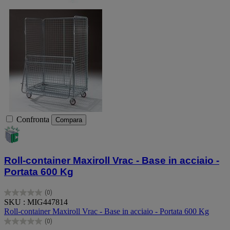
Confronta
Compara
Roll-container Maxiroll Vrac - Base in acciaio -
Portata 600 Kg
(0)
0.0
SKU : MIG447814
su
Roll-container Maxiroll Vrac - Base in acciaio - Portata 600 Kg
5
(0)
stelle.
0.0