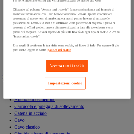
Per noi è importante offrirti una visita personalizzata del nostro sito web!
Gru
Gru a portale da officina
Cliccando sul pulsante "Accetta tutti i cookie", la nostra piattaforma sarà in grado di
scambiare informazioni con il tuo browser attraverso i cookie. Queste informazioni
Gru idraulica da officina
consentono al nostro team di marketing e ai nostri partner Internet di misurare le
prestazioni del nostro sito Web e di analizzare le tue preferenze di acquisto. Questo ci
Magnete di sollevamento
consente di offrirti prodotti ancora più personalizzati in base alle tue esigenze e una
Paranco di sollevamento
pubblicità adeguata. Se vuoi saperne di più sulle finalità di ogni tipo di cookie, clicca su
"impostazioni cookie".
Ponte di carico e rampa di accesso
Rampa di sollevamento e cuneo per ruota
E se scegli di continuare la tua visita senza cookie, sei libero di farlo! Per saperne di più,
puoi anche leggere la nostra
politica dei cookie
Solleva-pallet
Supporto di sicurezza
Tavola elevatrice
Accetta tutti i cookie
Imbracatura e accessori di sollevamento
Vedi tutte le categorie
Impostazioni cookie
Anello di sollevamento
Anello e moschettone
Carrucola e puleggia di sollevamento
Catena in acciaio
Cavo
Cavo elastico
Cinghia e barra di ancoraggio