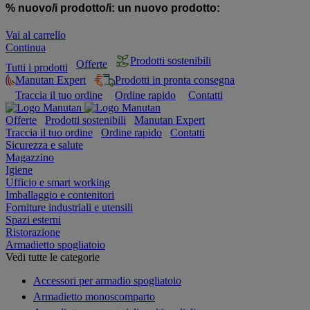
% nuovo/i prodotto/i:
un nuovo prodotto:
Vai al carrello
Continua
Prodotti sostenibili
Offerte
Tutti i prodotti
Manutan Expert
Prodotti in pronta consegna
Traccia il tuo ordine
Ordine rapido
Contatti
Offerte
Prodotti sostenibili
Manutan Expert
Traccia il tuo ordine
Ordine rapido
Contatti
Sicurezza e salute
Magazzino
Igiene
Ufficio e smart working
Imballaggio e contenitori
Forniture industriali e utensili
Spazi esterni
Ristorazione
Armadietto spogliatoio
Vedi tutte le categorie
Accessori per armadio spogliatoio
Armadietto monoscomparto