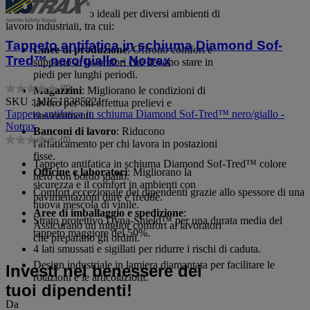
Questi prodotti sono ideali per diversi ambienti di
lavoro industriali, tra cui:
Tappeto antifatica in schiuma Diamond Sof-
Linee di produzione
: Offrono comfort e
Tred™ nero/giallo - Notrax
supporto ai lavoratori che devono stare in
piedi per lunghi periodi.
(0)
Magazzini
: Migliorano le condizioni di
0.0
SKU : MIG18385221
lavoro per chi effettua prelievi e
su
Tappeto antifatica in schiuma Diamond Sof-Tred™ nero/giallo -
riassortimenti.
5
Notrax
Banconi di lavoro
: Riducono
stelle.
(0)
l'affaticamento per chi lavora in postazioni
0.0
fisse.
su
Tappeto antifatica in schiuma Diamond Sof-Tred™ colore
5
Officine e laboratori
: Migliorano la
nero con bordo giallo.
stelle.
sicurezza e il comfort in ambienti con
Comfort eccezionale dei dipendenti grazie allo spessore di una
pavimentazioni dure e fredde.
nuova mescola di vinile.
Aree di imballaggio e spedizione
:
Strato protettivo Dyna-Shield™ per una durata media del
Assicurano un miglior comfort ai lavoratori
tappeto maggiore del 50%.
che preparano gli ordini.
4 lati smussati e sigillati per ridurre i rischi di caduta.
Design industriale in lamiera diamantata per facilitare le
Investi nel benessere dei
rotazioni e le articolazioni.
tuoi dipendenti!
Da