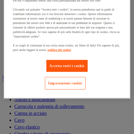
Per noi è importante offrirti una visita personalizzata del nostro sito web!
Gru
Gru a portale da officina
Cliccando sul pulsante "Accetta tutti i cookie", la nostra piattaforma sarà in grado di
scambiare informazioni con il tuo browser attraverso i cookie. Queste informazioni
Gru idraulica da officina
consentono al nostro team di marketing e ai nostri partner Internet di misurare le
prestazioni del nostro sito Web e di analizzare le tue preferenze di acquisto. Questo ci
Magnete di sollevamento
consente di offrirti prodotti ancora più personalizzati in base alle tue esigenze e una
Paranco di sollevamento
pubblicità adeguata. Se vuoi saperne di più sulle finalità di ogni tipo di cookie, clicca su
"impostazioni cookie".
Ponte di carico e rampa di accesso
Rampa di sollevamento e cuneo per ruota
E se scegli di continuare la tua visita senza cookie, sei libero di farlo! Per saperne di più,
puoi anche leggere la nostra
politica dei cookie
Solleva-pallet
Supporto di sicurezza
Tavola elevatrice
Accetta tutti i cookie
Imbracatura e accessori di sollevamento
Vedi tutte le categorie
Impostazioni cookie
Anello di sollevamento
Anello e moschettone
Carrucola e puleggia di sollevamento
Catena in acciaio
Cavo
Cavo elastico
Cinghia e barra di ancoraggio