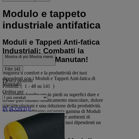
Modulo e tappeto
industriale antifatica
Moduli e Tappeti Anti-fatica
Industriali: Combatti la
Mostra di più
Mostra meno
stanchezza su Manutan!
Filtri
141
Migliora il comfort e la produttività dei tuoi
dipendenti con i Moduli e Tappeti Anti-fatica di
Elenco prodotti
Manutan!
Prodotti:
( 1 - 48 su 141 )
Ordina per
Trascorrere lunghe ore in piedi su superfici dure e
fredde può causare affaticamento muscolare, dolore
alle articolazioni e una riduzione della produttività.
IN SCONTO!
Su Manutan, offriamo un'ampia gamma di Moduli
e Tappeti Anti-fatica specifici per ambienti di
lavoro industriali, garantendo ai tuoi dipendenti un
comfort e un supporto ottimali.