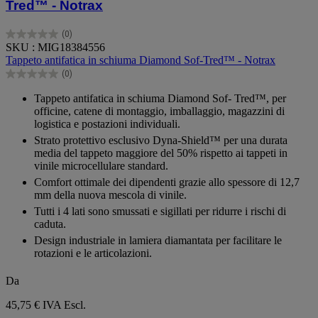
Tred™ - Notrax
(0)
0.0
SKU : MIG18384556
su
Tappeto antifatica in schiuma Diamond Sof-Tred™ - Notrax
5
(0)
stelle.
0.0
su
Tappeto antifatica in schiuma Diamond Sof- Tred™, per
5
officine, catene di montaggio, imballaggio, magazzini di
stelle.
logistica e postazioni individuali.
Strato protettivo esclusivo Dyna-Shield™ per una durata
media del tappeto maggiore del 50% rispetto ai tappeti in
vinile microcellulare standard.
Comfort ottimale dei dipendenti grazie allo spessore di 12,7
mm della nuova mescola di vinile.
Tutti i 4 lati sono smussati e sigillati per ridurre i rischi di
caduta.
Design industriale in lamiera diamantata per facilitare le
rotazioni e le articolazioni.
Da
45,75 €
IVA Escl.