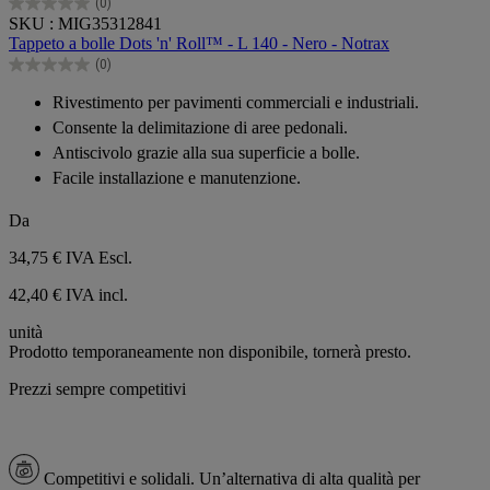
(0)
0.0
SKU : MIG35312841
su
Tappeto a bolle Dots 'n' Roll™ - L 140 - Nero - Notrax
5
(0)
stelle.
0.0
su
Rivestimento per pavimenti commerciali e industriali.
5
Consente la delimitazione di aree pedonali.
stelle.
Antiscivolo grazie alla sua superficie a bolle.
Facile installazione e manutenzione.
Da
34,75 €
IVA Escl.
42,40 € IVA incl.
unità
Prodotto temporaneamente non disponibile, tornerà presto.
Prezzi sempre competitivi
Competitivi e solidali.
Un’alternativa di alta qualità per