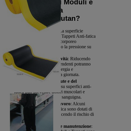
Perché scegliere i Moduli e
Tappeti Anti-fatica
Industriali di Manutan?
Riduzione della fatica
: La superficie
ergonomica dei Moduli e Tappeti Anti-fatica
aiuta a distribuire il peso corporeo
uniformemente, alleviando la pressione su
gambe e schiena.
Aumento della produttività
: Riducendo
l'affaticamento, i tuoi dipendenti potranno
lavorare con maggiore energia e
concentrazione per tutta la giornata.
Miglioramento della salute e del
benessere
: Stare in piedi su superfici anti-
fatica può prevenire dolori muscolari e
migliorare la circolazione sanguigna.
Migliore sicurezza sul lavoro
: Alcuni
Moduli e Tappeti Anti-fatica sono dotati di
proprietà antiscivolo, riducendo il rischio di
scivolamenti e cadute.
Facilità di installazione e manutenzione
: