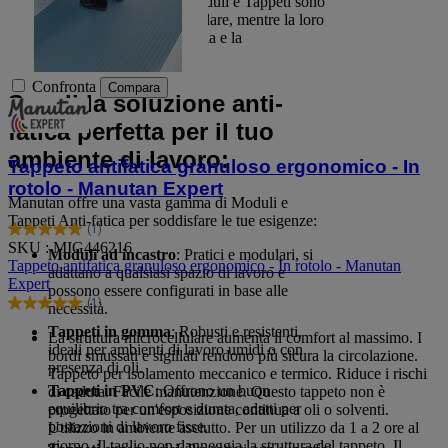
La maggior parte dei Moduli e Tappeti sono
leggeri e facili da assemblare, mentre la loro
superficie facilita la pulizia e la
manutenzione.
Confronta
Compara
Scegli la soluzione anti-
fatica perfetta per il tuo
ambiente di lavoro:
Tappeto antifatica granuloso ergonomico - In
rotolo - Manutan Expert
Manutan offre una vasta gamma di Moduli e
Tappeti Anti-fatica per soddisfare le tue esigenze:
(1)
5.0
SKU : MIG446216
su
Moduli ad incastro
: Pratici e modulari, si
Tappeto antifatica granuloso ergonomico - In rotolo - Manutan
5
adattano a qualsiasi spazio di lavoro e
Expert
stelle.
possono essere configurati in base alle
(1)
1
necessità.
5.0
recensione
su
Tappeti in gomma
: Robusti e resistenti,
La struttura microcellulare aumenta il comfort al massimo. I
5
ideali per ambienti di lavoro umidi o con
bordi smussati e sigillati rendono più sicura la circolazione.
stelle.
presenza di oli.
Tappeto per isolamento meccanico e termico. Riduce i rischi
1
Tappeti in PVC
: Offrono un buon
di caduta. Facile manutenzione. Questo tappeto non è
recensione
equilibrio tra comfort e durata, adatti per
progettato per un'esposizione continua a oli o solventi.
postazioni di lavoro fisse.
Utilizzo in ambiente asciutto. Per un utilizzo da 1 a 2 ore al
giorno. Il taglio non danneggia la struttura del tappeto. Il