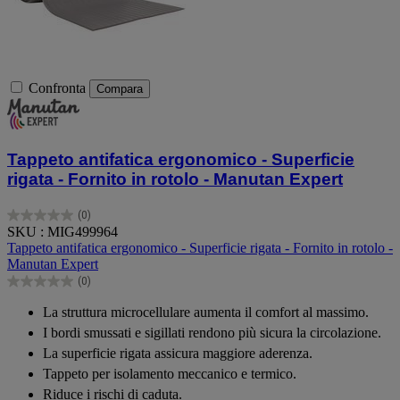
Confronta
Compara
Tappeto antifatica ergonomico - Superficie
rigata - Fornito in rotolo - Manutan Expert
(0)
0.0
SKU : MIG499964
su
Tappeto antifatica ergonomico - Superficie rigata - Fornito in rotolo -
5
Manutan Expert
stelle.
(0)
0.0
su
La struttura microcellulare aumenta il comfort al massimo.
5
I bordi smussati e sigillati rendono più sicura la circolazione.
stelle.
La superficie rigata assicura maggiore aderenza.
Tappeto per isolamento meccanico e termico.
Riduce i rischi di caduta.