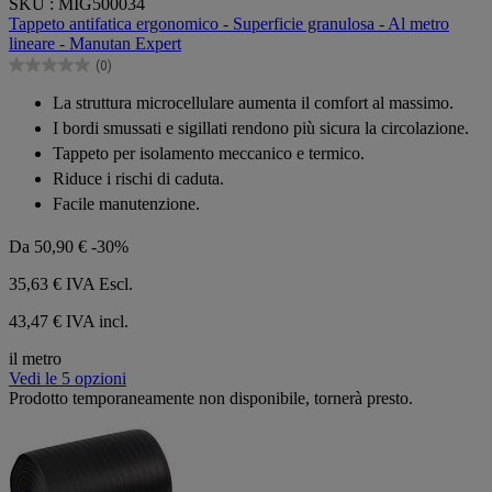
SKU : MIG500034
su
Tappeto antifatica ergonomico - Superficie granulosa - Al metro
5
lineare - Manutan Expert
stelle.
(0)
0.0
su
La struttura microcellulare aumenta il comfort al massimo.
5
I bordi smussati e sigillati rendono più sicura la circolazione.
stelle.
Tappeto per isolamento meccanico e termico.
Riduce i rischi di caduta.
Facile manutenzione.
Da
50,90 €
-30%
35,63 €
IVA Escl.
43,47 € IVA incl.
il metro
Vedi le 5 opzioni
Prodotto temporaneamente non disponibile, tornerà presto.