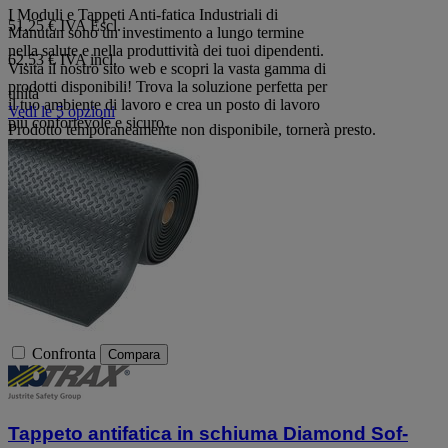
I Moduli e Tappeti Anti-fatica Industriali di
51,25 €
IVA Escl.
Manutan sono un investimento a lungo termine
nella salute e nella produttività dei tuoi dipendenti.
62,53 € IVA incl.
Visita il nostro sito web e scopri la vasta gamma di
prodotti disponibili! Trova la soluzione perfetta per
unità
il tuo ambiente di lavoro e crea un posto di lavoro
Vedi le 5 opzioni
più confortevole e sicuro.
Prodotto temporaneamente non disponibile, tornerà presto.
Confronta
Compara
Tappeto antifatica in schiuma Diamond Sof-