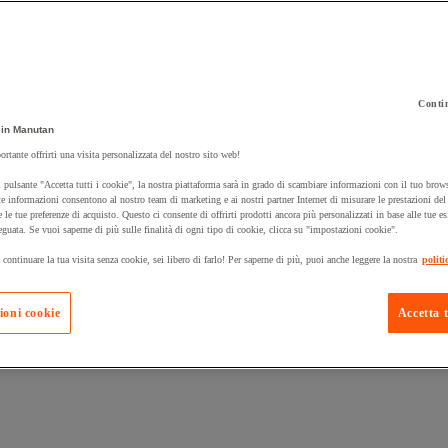
Contin
 carrello un prodotto:
in Manutan
ortante offrirti una visita personalizzata del nostro sito web!
 pulsante "Accetta tutti i cookie", la nostra piattaforma sarà in grado di scambiare informazioni con il tuo brows
Prodotti in pron
e informazioni consentono al nostro team di marketing e ai nostri partner Internet di misurare le prestazioni de
Manutan Expert
e le tue preferenze di acquisto. Questo ci consente di offrirti prodotti ancora più personalizzati in base alle tue e
eguata. Se vuoi saperne di più sulle finalità di ogni tipo di cookie, clicca su "impostazioni cookie".
 continuare la tua visita senza cookie, sei libero di farlo! Per saperne di più, puoi anche leggere la nostra
politi
ioni cookie
Accetta t