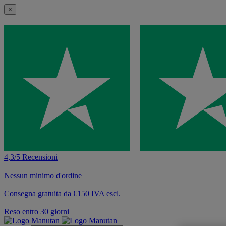
×
4,3/5 Recensioni
Nessun minimo d'ordine
Consegna gratuita da €150 IVA escl.
Reso entro 30 giorni