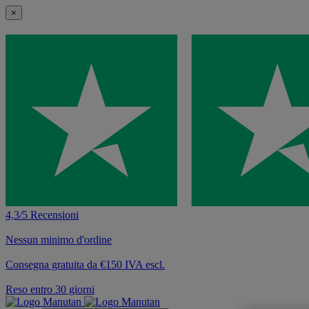
×
4,3/5 Recensioni
Nessun minimo d'ordine
Consegna gratuita da €150 IVA escl.
Reso entro 30 giorni