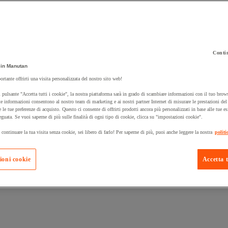
Contin
 carrello un prodotto:
in Manutan
ortante offrirti una visita personalizzata del nostro sito web!
 pulsante "Accetta tutti i cookie", la nostra piattaforma sarà in grado di scambiare informazioni con il tuo brows
Prodotti in pron
e informazioni consentono al nostro team di marketing e ai nostri partner Internet di misurare le prestazioni de
Manutan Expert
e le tue preferenze di acquisto. Questo ci consente di offrirti prodotti ancora più personalizzati in base alle tue e
eguata. Se vuoi saperne di più sulle finalità di ogni tipo di cookie, clicca su "impostazioni cookie".
 continuare la tua visita senza cookie, sei libero di farlo! Per saperne di più, puoi anche leggere la nostra
politi
ioni cookie
Accetta t