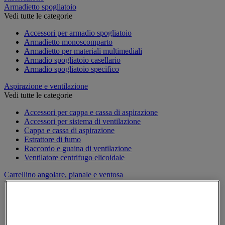
Armadietto spogliatoio
Vedi tutte le categorie
Accessori per armadio spogliatoio
Armadietto monoscomparto
Armadietto per materiali multimediali
Armadio spogliatoio casellario
Armadio spogliatoio specifico
Aspirazione e ventilazione
Vedi tutte le categorie
Accessori per cappa e cassa di aspirazione
Accessori per sistema di ventilazione
Cappa e cassa di aspirazione
Estrattore di fumo
Raccordo e guaina di ventilazione
Ventilatore centrifugo elicoidale
Carrellino angolare, pianale e ventosa
Vedi tutte le categorie
Carrellino
Carrellino angolare
Pianale con rotelle