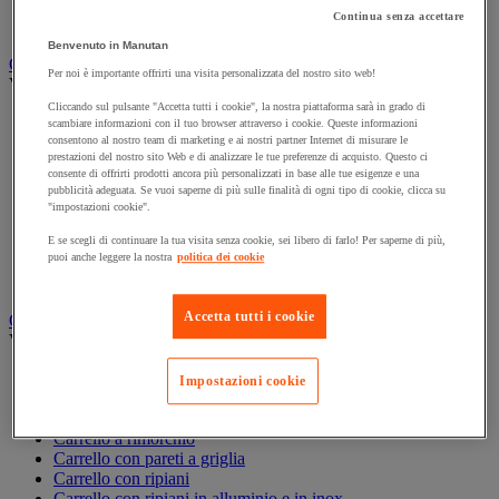
Svolgitore di cavo per bobine
Continua senza accettare
Ventosa
Benvenuto in Manutan
Carrello
Per noi è importante offrirti una visita personalizzata del nostro sito web!
Vedi tutte le categorie
Cliccando sul pulsante "Accetta tutti i cookie", la nostra piattaforma sarà in grado di
Accessori per carrello
scambiare informazioni con il tuo browser attraverso i cookie. Queste informazioni
Carrello in acciaio
consentono al nostro team di marketing e ai nostri partner Internet di misurare le
prestazioni del nostro sito Web e di analizzare le tue preferenze di acquisto. Questo ci
Carrello in alluminio e in inox
consente di offrirti prodotti ancora più personalizzati in base alle tue esigenze e una
Carrello per carichi alti
pubblicità adeguata. Se vuoi saperne di più sulle finalità di ogni tipo di cookie, clicca su
Carrello per fusti
"impostazioni cookie".
Carrello per scale
Carrello pieghevole
E se scegli di continuare la tua visita senza cookie, sei libero di farlo! Per saperne di più,
puoi anche leggere la nostra
politica dei cookie
Carrello portabombole
Carrello specifico
Accetta tutti i cookie
Carrello a ripiani e rimorchio industriale
Vedi tutte le categorie
Accessori per carrello
Impostazioni cookie
Carrello a livello costante
Carrello a piattaforma
Carrello a rimorchio
Carrello con pareti a griglia
Carrello con ripiani
Carrello con ripiani in alluminio e in inox