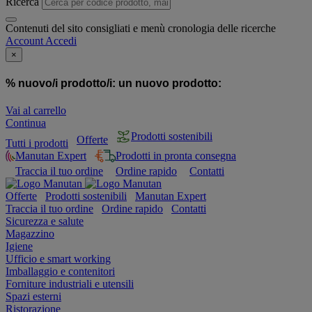
Ricerca
Contenuti del sito consigliati e menù cronologia delle ricerche
Account
Accedi
×
% nuovo/i prodotto/i:
un nuovo prodotto:
Vai al carrello
Continua
Prodotti sostenibili
Offerte
Tutti i prodotti
Manutan Expert
Prodotti in pronta consegna
Traccia il tuo ordine
Ordine rapido
Contatti
Offerte
Prodotti sostenibili
Manutan Expert
Traccia il tuo ordine
Ordine rapido
Contatti
Sicurezza e salute
Magazzino
Igiene
Ufficio e smart working
Imballaggio e contenitori
Forniture industriali e utensili
Spazi esterni
Ristorazione