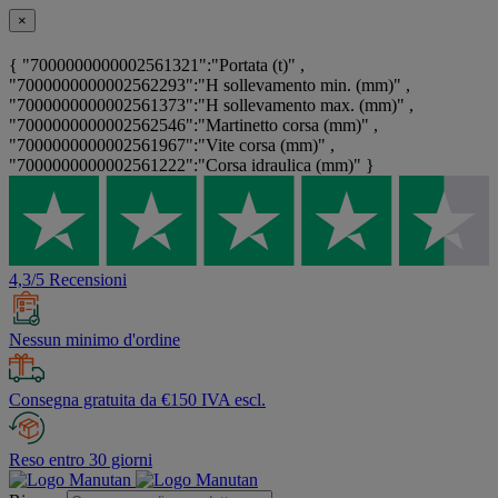
×
{ "7000000000002561321":"Portata (t)" ,
"7000000000002562293":"H sollevamento min. (mm)" ,
"7000000000002561373":"H sollevamento max. (mm)" ,
"7000000000002562546":"Martinetto corsa (mm)" ,
"7000000000002561967":"Vite corsa (mm)" ,
"7000000000002561222":"Corsa idraulica (mm)" }
4,3/5 Recensioni
Nessun minimo d'ordine
Consegna gratuita da €150 IVA escl.
Reso entro 30 giorni